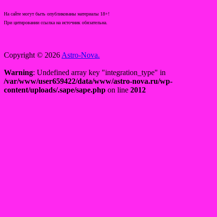
На сайте могут быть опубликованы материалы 18+!
При цитировании ссылка на источник обязательна.
Copyright © 2026
Astro-Nova.
Warning
: Undefined array key "integration_type" in
/var/www/user659422/data/www/astro-nova.ru/wp-
content/uploads/.sape/sape.php
on line
2012