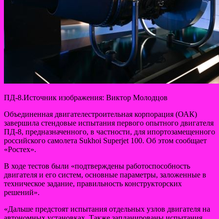
ПД-8.Источник изображения: Виктор Молодцов
Объединенная двигателестроительная корпорация (ОАК)
завершила стендовые испытания первого опытного двигателя
ПД-8, предназначенного, в частности, для ипортозамещенного
российского самолета Sukhoi Superjet 100. Об этом сообщает
«Ростех».
В ходе тестов были «подтверждены работоспособность
двигателя и его систем, основные параметры, заложенные в
техническое задание, правильность конструкторских
решений».
«Дальше предстоят испытания отдельных узлов двигателя на
автономных установках. Также запланированы испытания