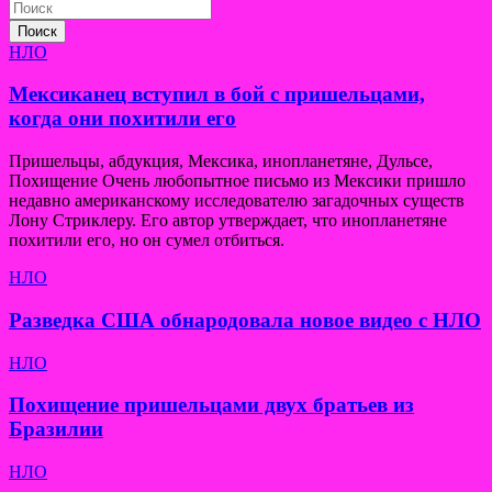
Поиск
НЛО
Мексиканец вступил в бой с пришельцами,
когда они похитили его
Пришельцы, абдукция, Мексика, инопланетяне, Дульсе,
Похищение Очень любопытное письмо из Мексики пришло
недавно американскому исследователю загадочных существ
Лону Стриклеру. Его автор утверждает, что инопланетяне
похитили его, но он сумел отбиться.
НЛО
Разведка США обнародовала новое видео с НЛО
НЛО
Похищение пришельцами двух братьев из
Бразилии
НЛО