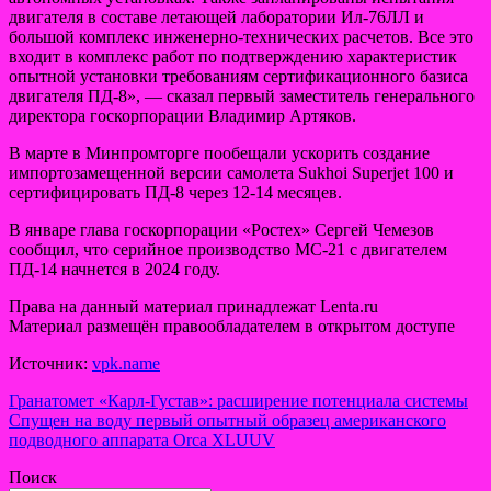
двигателя в составе летающей лаборатории Ил-76ЛЛ и
большой комплекс инженерно-технических расчетов. Все это
входит в комплекс работ по подтверждению характеристик
опытной установки требованиям сертификационного базиса
двигателя ПД-8», — сказал первый заместитель генерального
директора госкорпорации Владимир Артяков.
В марте в Минпромторге пообещали ускорить создание
импортозамещенной версии самолета Sukhoi Superjet 100 и
сертифицировать ПД-8 через 12-14 месяцев.
В январе глава госкорпорации «Ростех» Сергей Чемезов
сообщил, что серийное производство МС-21 с двигателем
ПД-14 начнется в 2024 году.
Права на данный материал принадлежат Lenta.ru
Материал размещён правообладателем в открытом доступе
Источник:
vpk.name
Навигация
Гранатомет «Карл-Густав»: расширение потенциала системы
Спущен на воду первый опытный образец американского
по
подводного аппарата Orca XLUUV
записям
Поиск