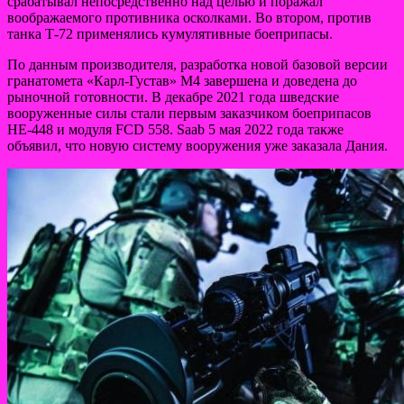
срабатывал непосредственно над целью и поражал
воображаемого противника осколками. Во втором, против
танка Т-72 применялись кумулятивные боеприпасы.
По данным производителя, разработка новой базовой версии
гранатомета «Карл-Густав» M4 завершена и доведена до
рыночной готовности. В декабре 2021 года шведские
вооруженные силы стали первым заказчиком боеприпасов
HE-448 и модуля FCD 558. Saab 5 мая 2022 года также
объявил, что новую систему вооружения уже заказала Дания.