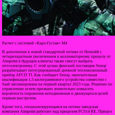
Расчет с системой «Карл-Густав» М4
В дополнение к новой стандартной оптике от Hensoldt с
четырехкратным увеличением и коллиматорному прицелу от
Aimpoint в будущем клиенты также смогут выбрать
оптоэлектронику. С этой целью финский поставщик Senop
разрабатывает интегрированный дневной тепловизионный
прибор AFCD TI. Как сообщает Senop, окончательная
квалификация 1,5-килограммового устройства совместно с
Saab запланирована на первый квартал 2023 года. Решение по
управлению огнем призвано значительно повысить
вероятность поражения неподвижным и движущихся целей
первым выстрелом.
Кроме того, специализирующаяся на оптике шведская
компания Aimpoint работает над прицелом FCS14 RE. Прицел