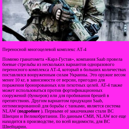
Переносной многоцелевой комплекс АТ-4
Помимо гранатомета «Карл-Густав», компания Saab провела
боевые стрельбы из нескольких вариантов одноразового
переносного комплекса АТ-4, который в больших количествах
поставлялся вооруженным силам Украины. Это оружие весом
менее 10 кг, в зависимости от версии, пригодно для
поражения бронированных или пехотных целей. AT-4 также
может использоваться против фортификационных
сооружений (бункеров) или для пробивания брешей в
препятствиях. Другим вариантом продукции Saab,
оптимизированной для борьбы с танками, является система
NLAW (
подробнее
). Первыми её заказчиками стали ВС
Швеции и Великобритании. По данным СМИ, NLAW все еще
находится в производстве, по всей видимости, для ВС
Швейцарии.