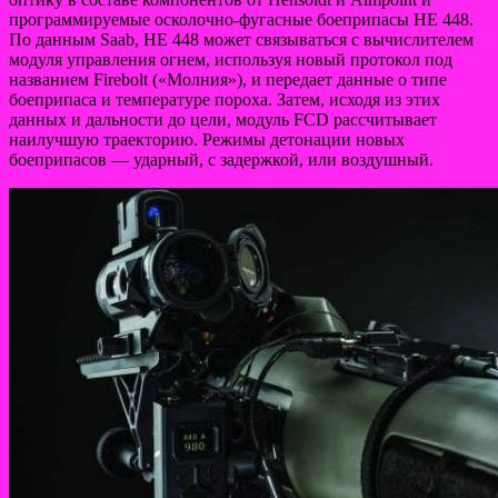
программируемые осколочно-фугасные боеприпасы HE 448.
По данным Saab, HE 448 может связываться с вычислителем
модуля управления огнем, используя новый протокол под
названием Firebolt («Молния»), и передает данные о типе
боеприпаса и температуре пороха. Затем, исходя из этих
данных и дальности до цели, модуль FCD рассчитывает
наилучшую траекторию. Режимы детонации новых
боеприпасов — ударный, с задержкой, или воздушный.