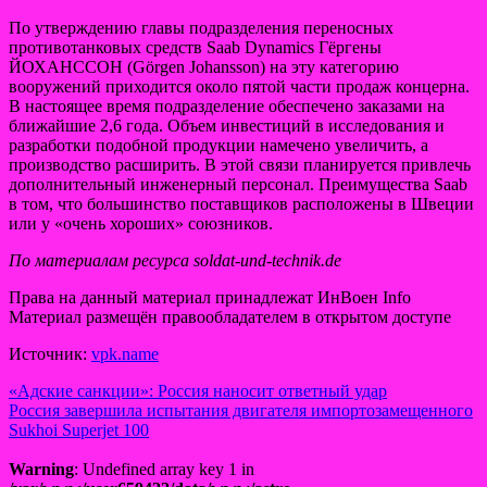
По утверждению главы подразделения переносных
противотанковых средств Saab Dynamics Гёргены
ЙОХАНССОН (Görgen Johansson) на эту категорию
вооружений приходится около пятой части продаж концерна.
В настоящее время подразделение обеспечено заказами на
ближайшие 2,6 года. Объем инвестиций в исследования и
разработки подобной продукции намечено увеличить, а
производство расширить. В этой связи планируется привлечь
дополнительный инженерный персонал. Преимущества Saab
в том, что большинство поставщиков расположены в Швеции
или у «очень хороших» союзников.
По материалам ресурса soldat-und-technik.de
Права на данный материал принадлежат ИнВоен Info
Материал размещён правообладателем в открытом доступе
Источник:
vpk.name
Навигация
«Адские санкции»: Россия наносит ответный удар
Россия завершила испытания двигателя импортозамещенного
по
Sukhoi Superjet 100
записям
Warning
: Undefined array key 1 in