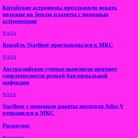
Китайские астрономы предложили искать
похожие на Землю планеты с помощью
астрометрии
NASA
Корабль Starliner пристыковался к МКС
NASA
Австралийские ученые выяснили причину
смертоносности редкой бактериальной
инфекции
NASA
Starliner с помощью ракеты-носителя Atlas V
отправился к МКС
Роскосмос
Роскосмос