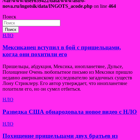
/var/www/user659422/data/www/astro-
nova.ru/ingotsik/data/INGOTS_acode.php
on line
464
Поиск
Поиск
НЛО
Мексиканец вступил в бой с пришельцами,
когда они похитили его
Пришельцы, абдукция, Мексика, инопланетяне, Дульсе,
Похищение Очень любопытное письмо из Мексики пришло
недавно американскому исследователю загадочных существ
Лону Стриклеру. Его автор утверждает, что инопланетяне
похитили его, но он сумел отбиться.
НЛО
Разведка США обнародовала новое видео с НЛО
НЛО
Похищение пришельцами двух братьев из