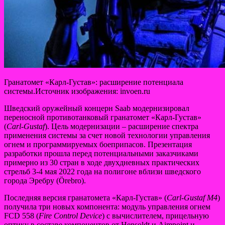
Гранатомет «Карл-Густав»: расширение потенциала
системы.Источник изображения: invoen.ru
Шведский оружейный концерн Saab модернизировал
переносной противотанковый гранатомет «Карл-Густав»
(
Carl-Gustaf
). Цель модернизации – расширение спектра
применения системы за счет новой
технологии управления
огнем и программируемых боеприпасов. Презентация
разработки прошла перед ​​потенциальными заказчиками
примерно из 30 стран в ходе двухдневных практических
стрельб 3-4 мая 2022 года на полигоне вблизи шведского
города Эребру (Örebro).
Последняя версия гранатомета «Карл-Густав» (
Carl-Gustaf M4
)
получила три новых компонента: модуль управления огнем
FCD 558 (
Fire Control Device
) с вычислителем, прицельную
оптику в составе компонентов от Hensoldt и Aimpoint и