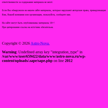
ответственности за содержание материала не несет.
Если Вы обнаружили на нашем сайте материалы, которые нарушают авторские права, принадлежащие
Вам, Вашей компании или организации, пожалуйста, сообщите нам.
На сайте могут быть опубликованы материалы 18+!
При цитировании ссылка на источник обязательна.
Copyright © 2026
Astro-Nova.
Warning
: Undefined array key "integration_type" in
/var/www/user659422/data/www/astro-nova.ru/wp-
content/uploads/.sape/sape.php
on line
2012