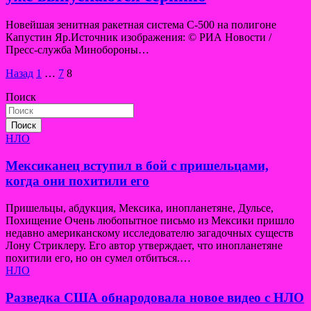
Новейшая зенитная ракетная система С-500 на полигоне
Капустин Яр.Источник изображения: © РИА Новости /
Пресс-служба Минобороны…
Пагинация
Назад
1
…
7
8
записей
Поиск
Поиск
НЛО
Мексиканец вступил в бой с пришельцами,
когда они похитили его
Пришельцы, абдукция, Мексика, инопланетяне, Дульсе,
Похищение Очень любопытное письмо из Мексики пришло
недавно американскому исследователю загадочных существ
Лону Стриклеру. Его автор утверждает, что инопланетяне
похитили его, но он сумел отбиться.…
НЛО
Разведка США обнародовала новое видео с НЛО