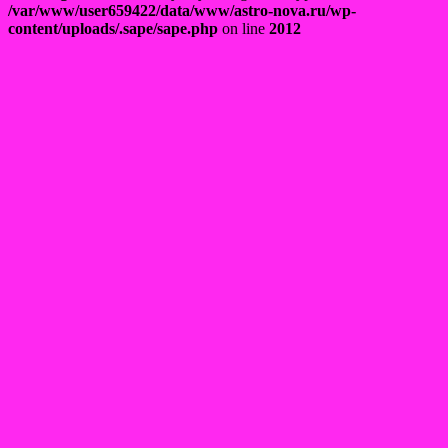
/var/www/user659422/data/www/astro-nova.ru/wp-
content/uploads/.sape/sape.php
on line
2012