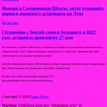
Япония и Соединенные Штаты хотят отправить
первого японского астронавта на Луну
Роскосмос
Сближение с Землей самого большого в 2022
году астероида произойдет 27 мая
Все материалы на данном сайте взяты из открытых источников и предоставляются исключительно в
ознакомительных целях. Права на материалы принадлежат их владельцам. Администрация сайта
ответственности за содержание материала не несет.
Если Вы обнаружили на нашем сайте материалы, которые нарушают авторские права, принадлежащие
Вам, Вашей компании или организации, пожалуйста, сообщите нам.
На сайте могут быть опубликованы материалы 18+!
При цитировании ссылка на источник обязательна.
Copyright © 2026
Astro-Nova.
Warning
: Undefined array key "integration_type" in