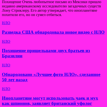
Похищение Очень любопытное письмо из Мексики пришло
недавно американскому исследователю загадочных существ
Лону Стриклеру. Его автор утверждает, что инопланетяне
похитили его, но он сумел отбиться.
НЛО
Разведка США обнародовала новое видео с НЛО
НЛО
Похищение пришельцами двух братьев из
Бразилии
НЛО
Обнародовано «Лучшее фото НЛО», сделанное
50 лет назад
НЛО
Инопланетяне могут использовать чаек и мух
как шпионов, заявляет британский уфолог