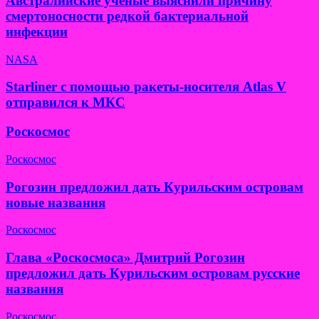
Австралийские ученые выяснили причину
смертоносности редкой бактериальной
инфекции
NASA
Starliner с помощью ракеты-носителя Atlas V
отправился к МКС
Роскосмос
Роскосмос
Рогозин предложил дать Курильским островам
новые названия
Роскосмос
Глава «Роскосмоса» Дмитрий Рогозин
предложил дать Курильским островам русские
названия
Роскосмос