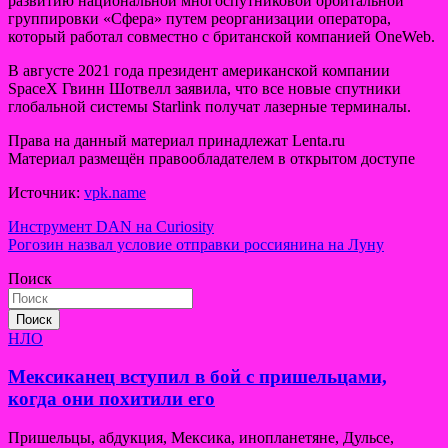
развитию национальной многоспутниковой орбитальной
группировки «Сфера» путем реорганизации оператора,
который работал совместно с британской компанией OneWeb.
В августе 2021 года президент американской компании
SpaceX Гвинн Шотвелл заявила, что все новые спутники
глобальной системы Starlink получат лазерные терминалы.
Права на данный материал принадлежат Lenta.ru
Материал размещён правообладателем в открытом доступе
Источник:
vpk.name
Навигация
Инструмент DAN на Curiosity
Рогозин назвал условие отправки россиянина на Луну
по
Поиск
записям
Поиск
НЛО
Мексиканец вступил в бой с пришельцами,
когда они похитили его
Пришельцы, абдукция, Мексика, инопланетяне, Дульсе,