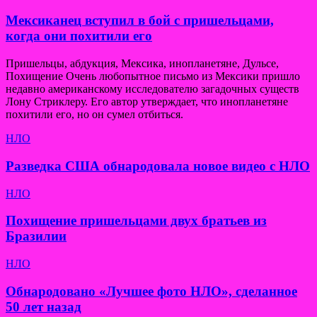
Мексиканец вступил в бой с пришельцами,
когда они похитили его
Пришельцы, абдукция, Мексика, инопланетяне, Дульсе,
Похищение Очень любопытное письмо из Мексики пришло
недавно американскому исследователю загадочных существ
Лону Стриклеру. Его автор утверждает, что инопланетяне
похитили его, но он сумел отбиться.
НЛО
Разведка США обнародовала новое видео с НЛО
НЛО
Похищение пришельцами двух братьев из
Бразилии
НЛО
Обнародовано «Лучшее фото НЛО», сделанное
50 лет назад