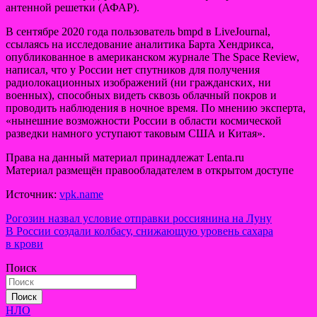
антенной решетки (АФАР).
В сентябре 2020 года пользователь bmpd в LiveJournal,
ссылаясь на исследование аналитика Барта Хендрикса,
опубликованное в американском журнале The Space Review,
написал, что у России нет спутников для получения
радиолокационных изображений (ни гражданских, ни
военных), способных видеть сквозь облачный покров и
проводить наблюдения в ночное время. По мнению эксперта,
«нынешние возможности России в области космической
разведки намного уступают таковым США и Китая».
Права на данный материал принадлежат Lenta.ru
Материал размещён правообладателем в открытом доступе
Источник:
vpk.name
Навигация
Рогозин назвал условие отправки россиянина на Луну
В России создали колбасу, снижающую уровень сахара
по
в крови
записям
Поиск
Поиск
НЛО