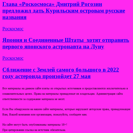
Глава «Роскосмоса» Дмитрий Рогозин
предложил дать Курильским островам русские
названия
Роскосмос
Япония и Соединенные Штаты хотят отправить
первого японского астронавта на Луну
Роскосмос
Сближение с Землей самого большого в 2022
году астероида произойдет 27 мая
Все материалы на данном сайте взяты из открытых источников и предоставляются исключительно в
ознакомительных целях. Права на материалы принадлежат их владельцам. Администрация сайта
ответственности за содержание материала не несет.
Если Вы обнаружили на нашем сайте материалы, которые нарушают авторские права, принадлежащие
Вам, Вашей компании или организации, пожалуйста, сообщите нам.
На сайте могут быть опубликованы материалы 18+!
При цитировании ссылка на источник обязательна.