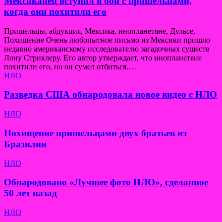
Мексиканец вступил в бой с пришельцами,
когда они похитили его
Пришельцы, абдукция, Мексика, инопланетяне, Дульсе,
Похищение Очень любопытное письмо из Мексики пришло
недавно американскому исследователю загадочных существ
Лону Стриклеру. Его автор утверждает, что инопланетяне
похитили его, но он сумел отбиться.…
НЛО
Разведка США обнародовала новое видео с НЛО
НЛО
Похищение пришельцами двух братьев из
Бразилии
НЛО
Обнародовано «Лучшее фото НЛО», сделанное
50 лет назад
НЛО