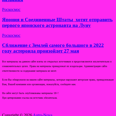
Роскосмос
Япония и Соединенные Штаты хотят отправить
первого японского астронавта на Луну
Роскосмос
Сближение с Землей самого большого в 2022
году астероида произойдет 27 мая
Все материалы на данном сайте взяты из открытых источников и предоставляются исключительно в
ознакомительных целях. Права на материалы принадлежат их владельцам. Администрация сайта
ответственности за содержание материала не несет.
Если Вы обнаружили на нашем сайте материалы, которые нарушают авторские права, принадлежащие
Вам, Вашей компании или организации, пожалуйста, сообщите нам.
На сайте могут быть опубликованы материалы 18+!
При цитировании ссылка на источник обязательна.
Copyright © 2026
Astro-Nova.