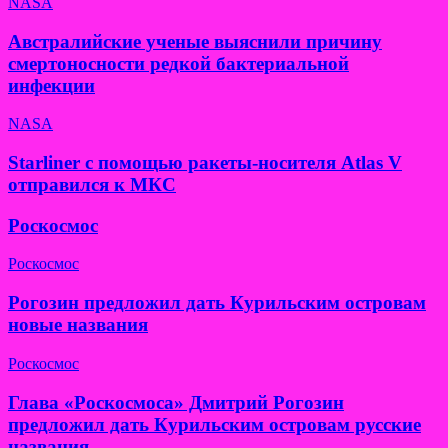
NASA
Австралийские ученые выяснили причину
смертоносности редкой бактериальной
инфекции
NASA
Starliner с помощью ракеты-носителя Atlas V
отправился к МКС
Роскосмос
Роскосмос
Рогозин предложил дать Курильским островам
новые названия
Роскосмос
Глава «Роскосмоса» Дмитрий Рогозин
предложил дать Курильским островам русские
названия