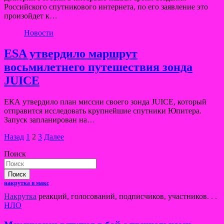
Российского спутникового интернета, по его заявление это
произойдет к…
Новости
ESA утвердило маршрут
восьмилетнего путешествия зонда
JUICE
ЕКА утвердило план миссии своего зонда JUICE, который
отправится исследовать крупнейшие спутники Юпитера.
Запуск запланирован на…
Пагинация
Назад
1
2
3
Далее
записей
Поиск
Поиск
накрутка в макс
Накрутка
реакций, голосований, подписчиков, участников. . .
НЛО