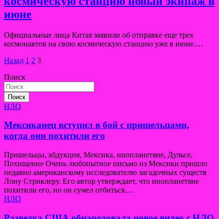
космическую станцию новый экипаж в
июне
Официальные лица Китая заявили об отправке еще трех
космонавтов на свою космическую станцию уже в июне.…
Пагинация
Назад
1
2
3
записей
Поиск
Поиск
НЛО
Мексиканец вступил в бой с пришельцами,
когда они похитили его
Пришельцы, абдукция, Мексика, инопланетяне, Дульсе,
Похищение Очень любопытное письмо из Мексики пришло
недавно американскому исследователю загадочных существ
Лону Стриклеру. Его автор утверждает, что инопланетяне
похитили его, но он сумел отбиться.…
НЛО
Разведка США обнародовала новое видео с НЛО