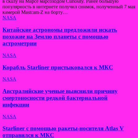
в скалу на Марсе марсоходом Curiosity. Ранее большую
популярность в интернете получил снимок, полученный 7 мая
камерой Mastcam-Z на борту…
NASA
Китайские астрономы предложили искать
похожие на Землю планеты с помощью
астрометрии
NASA
Корабль Starliner пристыковался к МКС
NASA
Австралийские ученые выяснили причину
смертоносности редкой бактериальной
инфекции
NASA
Starliner с помощью ракеты-носителя Atlas V
отправился к МКС