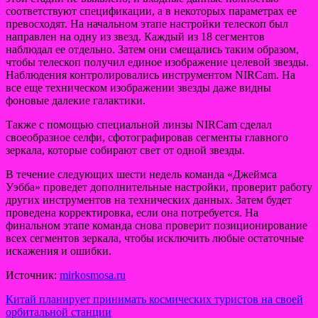
соответствуют спецификации, а в некоторых параметрах ее
превосходят. На начальном этапе настройки телескоп был
направлен на одну из звезд. Каждый из 18 сегментов
наблюдал ее отдельно. Затем они смещались таким образом,
чтобы телескоп получил единое изображение целевой звезды.
Наблюдения контролировались инструментом NIRCam. На
все еще техническом изображении звезды даже видны
фоновые далекие галактики.
Также с помощью специальной линзы NIRCam сделал
своеобразное селфи, сфотографировав сегменты главного
зеркала, которые собирают свет от одной звезды.
В течение следующих шести недель команда «Джеймса
Уэбба» проведет дополнительные настройки, проверит работу
других инструментов на технических данных. Затем будет
проведена корректировка, если она потребуется. На
финальном этапе команда снова проверит позиционирование
всех сегментов зеркала, чтобы исключить любые остаточные
искажения и ошибки.
Источник:
mirkosmosa.ru
Навигация
Китай планирует принимать космических туристов на своей
орбитальной станции