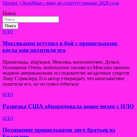
по
Проект «ЭкзоМарс» вряд ли стартует раньше 2028 года
записям
Поиск
Поиск
НЛО
Мексиканец вступил в бой с пришельцами,
когда они похитили его
Пришельцы, абдукция, Мексика, инопланетяне, Дульсе,
Похищение Очень любопытное письмо из Мексики пришло
недавно американскому исследователю загадочных существ
Лону Стриклеру. Его автор утверждает, что инопланетяне
похитили его, но он сумел отбиться.
НЛО
Разведка США обнародовала новое видео с НЛО
НЛО
Похищение пришельцами двух братьев из
Бразилии