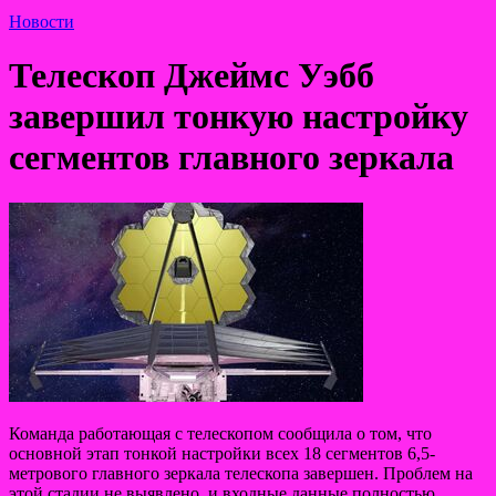
Новости
Телескоп Джеймс Уэбб
завершил тонкую настройку
сегментов главного зеркала
Команда работающая с телескопом сообщила о том, что
основной этап тонкой настройки всех 18 сегментов 6,5-
метрового главного зеркала телескопа завершен. Проблем на
этой стадии не выявлено, и входные данные полностью