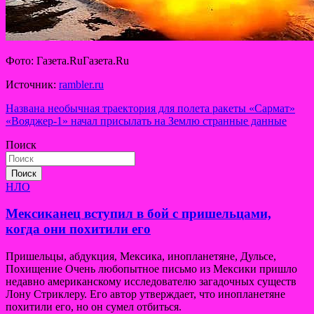
Фото: Газета.RuГазета.Ru
Источник:
rambler.ru
Навигация
Названа необычная траектория для полета ракеты «Сармат»
«Вояджер-1» начал присылать на Землю странные данные
по
Поиск
записям
Поиск
НЛО
Мексиканец вступил в бой с пришельцами,
когда они похитили его
Пришельцы, абдукция, Мексика, инопланетяне, Дульсе,
Похищение Очень любопытное письмо из Мексики пришло
недавно американскому исследователю загадочных существ
Лону Стриклеру. Его автор утверждает, что инопланетяне
похитили его, но он сумел отбиться.