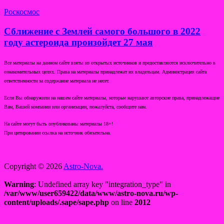
Роскосмос
Сближение с Землей самого большого в 2022
году астероида произойдет 27 мая
Все материалы на данном сайте взяты из открытых источников и предоставляются исключительно в
ознакомительных целях. Права на материалы принадлежат их владельцам. Администрация сайта
ответственности за содержание материала не несет.
Если Вы обнаружили на нашем сайте материалы, которые нарушают авторские права, принадлежащие
Вам, Вашей компании или организации, пожалуйста, сообщите нам.
На сайте могут быть опубликованы материалы 18+!
При цитировании ссылка на источник обязательна.
Copyright © 2026
Astro-Nova.
Warning
: Undefined array key "integration_type" in
/var/www/user659422/data/www/astro-nova.ru/wp-
content/uploads/.sape/sape.php
on line
2012