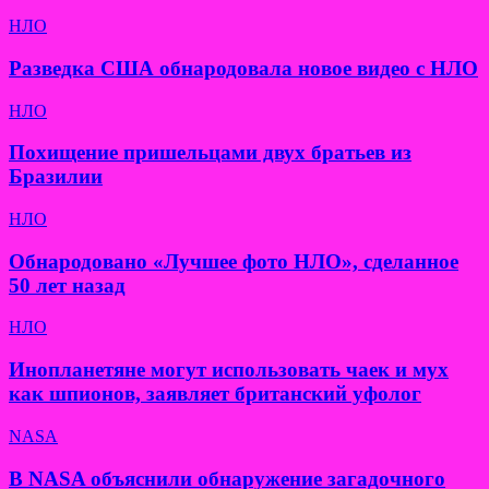
НЛО
Разведка США обнародовала новое видео с НЛО
НЛО
Похищение пришельцами двух братьев из
Бразилии
НЛО
Обнародовано «Лучшее фото НЛО», сделанное
50 лет назад
НЛО
Инопланетяне могут использовать чаек и мух
как шпионов, заявляет британский уфолог
NASA
В NASA объяснили обнаружение загадочного