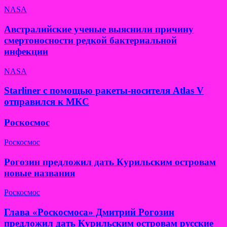
NASA
Австралийские ученые выяснили причину
смертоносности редкой бактериальной
инфекции
NASA
Starliner с помощью ракеты-носителя Atlas V
отправился к МКС
Роскосмос
Роскосмос
Рогозин предложил дать Курильским островам
новые названия
Роскосмос
Глава «Роскосмоса» Дмитрий Рогозин
предложил дать Курильским островам русские