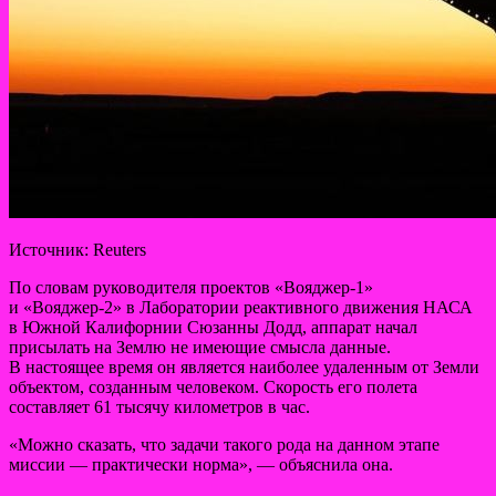
Источник: Reuters
По словам руководителя проектов «Вояджер-1»
и «Вояджер-2» в Лаборатории реактивного движения НАСА
в Южной Калифорнии Сюзанны Додд, аппарат начал
присылать на Землю не имеющие смысла данные.
В настоящее время он является наиболее удаленным от Земли
объектом, созданным человеком. Скорость его полета
составляет 61 тысячу километров в час.
«Можно сказать, что задачи такого рода на данном этапе
миссии — практически норма», — объяснила она.