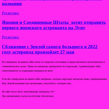
названия
Роскосмос
Япония и Соединенные Штаты хотят отправить
первого японского астронавта на Луну
Роскосмос
Сближение с Землей самого большого в 2022
году астероида произойдет 27 мая
Все материалы на данном сайте взяты из открытых источников и предоставляются исключительно в
ознакомительных целях. Права на материалы принадлежат их владельцам. Администрация сайта
ответственности за содержание материала не несет.
Если Вы обнаружили на нашем сайте материалы, которые нарушают авторские права, принадлежащие
Вам, Вашей компании или организации, пожалуйста, сообщите нам.
На сайте могут быть опубликованы материалы 18+!
При цитировании ссылка на источник обязательна.