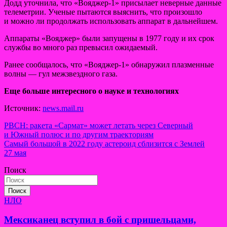
Додд уточнила, что «Вояджер-1» присылает неверные данные
телеметрии. Ученые пытаются выяснить, что произошло
и можно ли продолжать использовать аппарат в дальнейшем.
Аппараты «Вояджер» были запущены в 1977 году и их срок
службы во много раз превысил ожидаемый.
Ранее сообщалось, что «Вояджер-1» обнаружил плазменные
волны — гул межзвездного газа.
Еще больше интересного о науке и технологиях
Источник:
news.mail.ru
Навигация
РВСН: ракета «Сармат» может летать через Северный
и Южный полюс и по другим траекториям
по
Самый большой в 2022 году астероид сблизится с Землей
записям
27 мая
Поиск
Поиск
НЛО
Мексиканец вступил в бой с пришельцами,