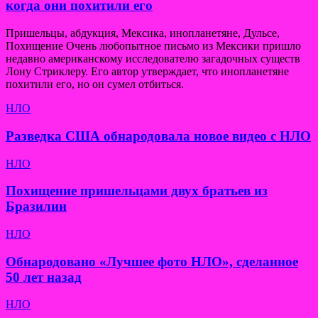
когда они похитили его
Пришельцы, абдукция, Мексика, инопланетяне, Дульсе,
Похищение Очень любопытное письмо из Мексики пришло
недавно американскому исследователю загадочных существ
Лону Стриклеру. Его автор утверждает, что инопланетяне
похитили его, но он сумел отбиться.
НЛО
Разведка США обнародовала новое видео с НЛО
НЛО
Похищение пришельцами двух братьев из
Бразилии
НЛО
Обнародовано «Лучшее фото НЛО», сделанное
50 лет назад
НЛО