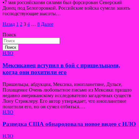
▪️7 мая российскими силами был форсирован Северский
Донец под Белогоровкой. Российские войска сумели занять
господствующие высоты…
Пагинация
Назад
1
2
3
4
…
8
Далее
записей
Поиск
Поиск
НЛО
Мексиканец вступил в бой с пришельцами,
когда они похитили его
Пришельцы, абдукция, Мексика, инопланетяне, Дульсе,
Похищение Очень любопытное письмо из Мексики пришло
недавно американскому исследователю загадочных существ
Лону Стриклеру. Его автор утверждает, что инопланетяне
похитили его, но он сумел отбиться.…
НЛО
Разведка США обнародовала новое видео с НЛО
НЛО