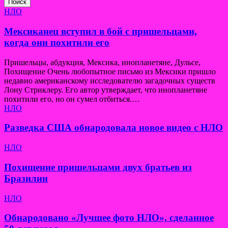
Поиск
НЛО
Мексиканец вступил в бой с пришельцами,
когда они похитили его
Пришельцы, абдукция, Мексика, инопланетяне, Дульсе,
Похищение Очень любопытное письмо из Мексики пришло
недавно американскому исследователю загадочных существ
Лону Стриклеру. Его автор утверждает, что инопланетяне
похитили его, но он сумел отбиться.…
НЛО
Разведка США обнародовала новое видео с НЛО
НЛО
Похищение пришельцами двух братьев из
Бразилии
НЛО
Обнародовано «Лучшее фото НЛО», сделанное