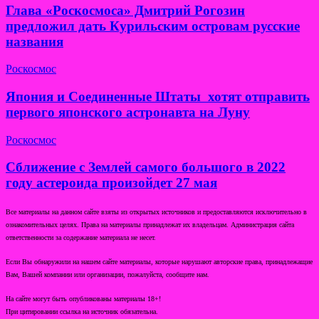
Глава «Роскосмоса» Дмитрий Рогозин
предложил дать Курильским островам русские
названия
Роскосмос
Япония и Соединенные Штаты хотят отправить
первого японского астронавта на Луну
Роскосмос
Сближение с Землей самого большого в 2022
году астероида произойдет 27 мая
Все материалы на данном сайте взяты из открытых источников и предоставляются исключительно в
ознакомительных целях. Права на материалы принадлежат их владельцам. Администрация сайта
ответственности за содержание материала не несет.
Если Вы обнаружили на нашем сайте материалы, которые нарушают авторские права, принадлежащие
Вам, Вашей компании или организации, пожалуйста, сообщите нам.
На сайте могут быть опубликованы материалы 18+!
При цитировании ссылка на источник обязательна.