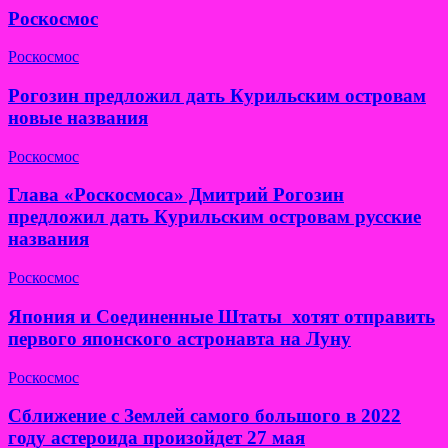
Роскосмос
Роскосмос
Рогозин предложил дать Курильским островам
новые названия
Роскосмос
Глава «Роскосмоса» Дмитрий Рогозин
предложил дать Курильским островам русские
названия
Роскосмос
Япония и Соединенные Штаты хотят отправить
первого японского астронавта на Луну
Роскосмос
Сближение с Землей самого большого в 2022
году астероида произойдет 27 мая