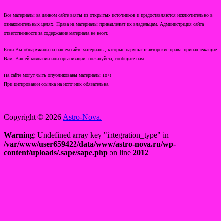
Все материалы на данном сайте взяты из открытых источников и предоставляются исключительно в
ознакомительных целях. Права на материалы принадлежат их владельцам. Администрация сайта
ответственности за содержание материала не несет.
Если Вы обнаружили на нашем сайте материалы, которые нарушают авторские права, принадлежащие
Вам, Вашей компании или организации, пожалуйста, сообщите нам.
На сайте могут быть опубликованы материалы 18+!
При цитировании ссылка на источник обязательна.
Copyright © 2026
Astro-Nova.
Warning
: Undefined array key "integration_type" in
/var/www/user659422/data/www/astro-nova.ru/wp-
content/uploads/.sape/sape.php
on line
2012