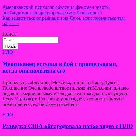
Навигация
Американский психолог объяснил феномен зевоты
необходимостью предупреждения об опасности
по
Как защититься от радиации на Луне, если поселиться там
записям
надолго
Поиск
Поиск
НЛО
Мексиканец вступил в бой с пришельцами,
когда они похитили его
Пришельцы, абдукция, Мексика, инопланетяне, Дульсе,
Похищение Очень любопытное письмо из Мексики пришло
недавно американскому исследователю загадочных существ
Лону Стриклеру. Его автор утверждает, что инопланетяне
похитили его, но он сумел отбиться.
НЛО
Разведка США обнародовала новое видео с НЛО