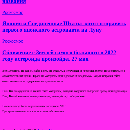
названия
Роскосмос
Япония и Соединенные Штаты хотят отправить
первого японского астронавта на Луну
Роскосмос
Сближение с Землей самого большого в 2022
году астероида произойдет 27 мая
Все материалы на данном сайте взяты из открытых источников и предоставляются исключительно в
ознакомительных целях. Права на материалы принадлежат их владельцам. Администрация сайта
ответственности за содержание материала не несет.
Если Вы обнаружили на нашем сайте материалы, которые нарушают авторские права, принадлежащие
Вам, Вашей компании или организации, пожалуйста, сообщите нам.
На сайте могут быть опубликованы материалы 18+!
При цитировании ссылка на источник обязательна.