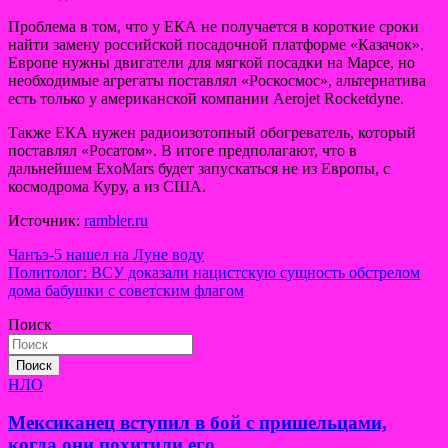
Проблема в том, что у ЕКА не получается в короткие сроки
найти замену российской посадочной платформе «Казачок».
Европе нужны двигатели для мягкой посадки на Марсе, но
необходимые агрегаты поставлял «Роскосмос», альтернатива
есть только у американской компании Aerojet Rocketdyne.
Также ЕКА нужен радиоизотопный обогреватель, который
поставлял «Росатом». В итоге предполагают, что в
дальнейшем ExoMars будет запускаться не из Европы, с
космодрома Куру, а из США.
Источник:
rambler.ru
Навигация
Чанъэ-5 нашел на Луне воду
Политолог: ВСУ доказали нацистскую сущность обстрелом
по
дома бабушки с советским флагом
записям
Поиск
Поиск
НЛО
Мексиканец вступил в бой с пришельцами,
когда они похитили его