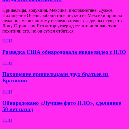
Пришельцы, абдукция, Мексика, инопланетяне, Дульсе,
Похищение Очень любопытное письмо из Мексики пришло
недавно американскому исследователю загадочных существ
Лону Стриклеру. Его автор утверждает, что инопланетяне
похитили его, но он сумел отбиться.
НЛО
Разведка США обнародовала новое видео с НЛО
НЛО
Похищение пришельцами двух братьев из
Бразилии
НЛО
Обнародовано «Лучшее фото НЛО», сделанное
50 лет назад
НЛО