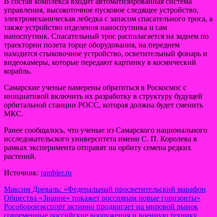
В состав комплекса входит автоматизированная система
управления, высокоточное пусковое следящее устройство,
электромеханическая лебедка с запасом спасательного троса, а
также устройство отделения наноспутника и сам
наноспутник. Спасательный трос располагается на заднем по
траектории полета торце оборудования, на переднем
находится стыковочное устройство, осветительный фонарь и
видеокамеры, которые передают картинку в космический
корабль.
Самарские ученые намерены обратиться в Роскосмос с
инициативой включить их разработку в структуру будущей
орбитальной станции РОСС, которая должна будет сменить
МКС.
Ранее сообщалось, что ученые из Самарского национального
исследовательского университета имени С. П. Королева в
рамках эксперимента отправят на орбиту семена редких
растений.
Источник:
rambler.ru
Навигация
Максим Древаль: «Федеральный просветительский марафон
Общества «Знание» покажет россиянам новые горизонты»
по
Рособоронэкспорт активно продвигает на мировой рынок
записям
современные российские вооружения и военную технику