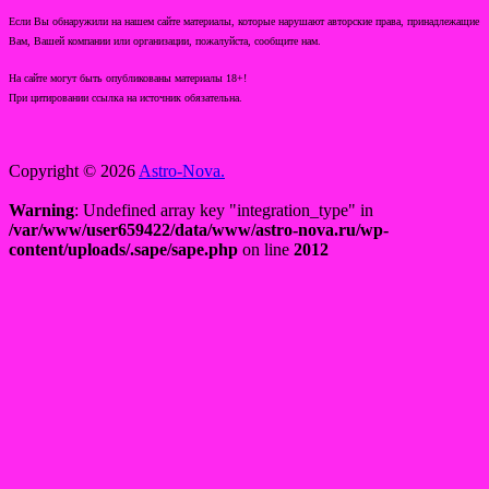
Если Вы обнаружили на нашем сайте материалы, которые нарушают авторские права, принадлежащие
Вам, Вашей компании или организации, пожалуйста, сообщите нам.
На сайте могут быть опубликованы материалы 18+!
При цитировании ссылка на источник обязательна.
Copyright © 2026
Astro-Nova.
Warning
: Undefined array key "integration_type" in
/var/www/user659422/data/www/astro-nova.ru/wp-
content/uploads/.sape/sape.php
on line
2012