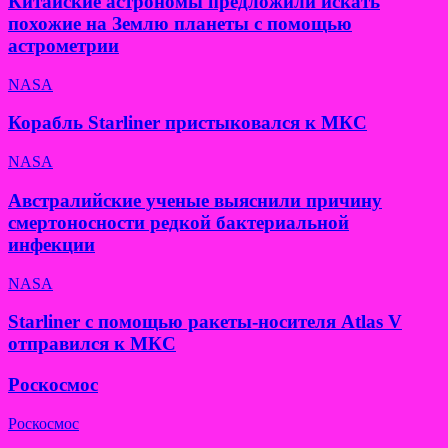
Китайские астрономы предложили искать
похожие на Землю планеты с помощью
астрометрии
NASA
Корабль Starliner пристыковался к МКС
NASA
Австралийские ученые выяснили причину
смертоносности редкой бактериальной
инфекции
NASA
Starliner с помощью ракеты-носителя Atlas V
отправился к МКС
Роскосмос
Роскосмос