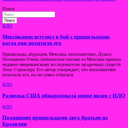
Поиск
Поиск
НЛО
Мексиканец вступил в бой с пришельцами,
когда они похитили его
Пришельцы, абдукция, Мексика, инопланетяне, Дульсе,
Похищение Очень любопытное письмо из Мексики пришло
недавно американскому исследователю загадочных существ
Лону Стриклеру. Его автор утверждает, что инопланетяне
похитили его, но он сумел отбиться.
НЛО
Разведка США обнародовала новое видео с НЛО
НЛО
Похищение пришельцами двух братьев из
Бразилии