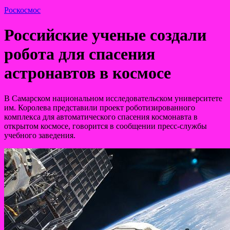
Роскосмос
Российские ученые создали
робота для спасения
астронавтов в космосе
В Самарском национальном исследовательском университете
им. Королева представили проект роботизированного
комплекса для автоматического спасения космонавта в
открытом космосе, говорится в сообщении пресс-службы
учебного заведения.