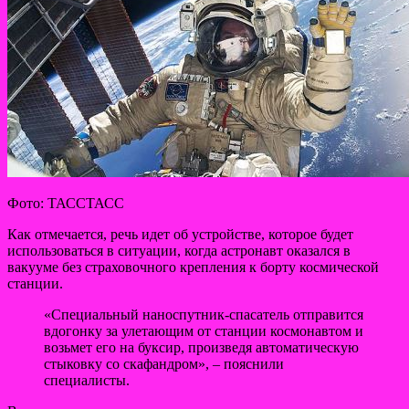
Фото: ТАССТАСС
Как
отмечается, речь идет об устройстве, которое будет
использоваться в ситуации, когда астронавт оказался в
вакууме без страховочного крепления к борту космической
станции.
«Специальный наноспутник-спасатель отправится
вдогонку за улетающим от станции космонавтом и
возьмет его на буксир, произведя автоматическую
стыковку со скафандром», – пояснили
специалисты.