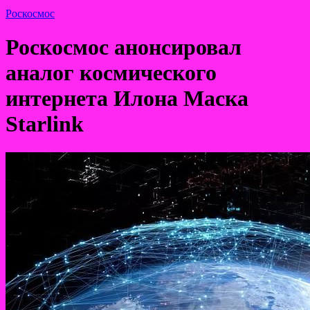
Роскосмос
Роскосмос анонсировал
аналог космического
интернета Илона Маска
Starlink