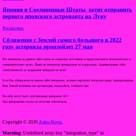
Япония и Соединенные Штаты хотят отправить
первого японского астронавта на Луну
Роскосмос
Сближение с Землей самого большого в 2022
году астероида произойдет 27 мая
Все материалы на данном сайте взяты из открытых источников и предоставляются исключительно в
ознакомительных целях. Права на материалы принадлежат их владельцам. Администрация сайта
ответственности за содержание материала не несет.
Если Вы обнаружили на нашем сайте материалы, которые нарушают авторские права, принадлежащие
Вам, Вашей компании или организации, пожалуйста, сообщите нам.
На сайте могут быть опубликованы материалы 18+!
При цитировании ссылка на источник обязательна.
Copyright © 2026
Astro-Nova.
Warning
: Undefined array key "integration_type" in