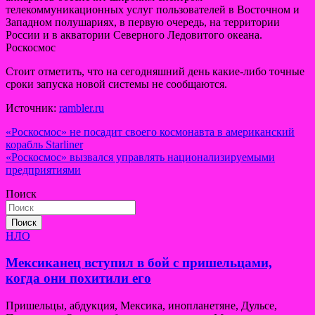
телекоммуникационных услуг пользователей в Восточном и
Западном полушариях, в первую очередь, на территории
России и в акватории Северного Ледовитого океана.
Роскосмос
Стоит отметить, что на сегодняшний день какие-либо точные
сроки запуска новой системы не сообщаются.
Источник:
rambler.ru
Навигация
«Роскосмос» не посадит своего космонавта в американский
корабль Starliner
по
«Роскосмос» вызвался управлять национализируемыми
записям
предприятиями
Поиск
Поиск
НЛО
Мексиканец вступил в бой с пришельцами,
когда они похитили его
Пришельцы, абдукция, Мексика, инопланетяне, Дульсе,