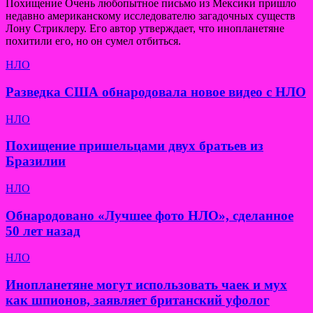
Похищение Очень любопытное письмо из Мексики пришло
недавно американскому исследователю загадочных существ
Лону Стриклеру. Его автор утверждает, что инопланетяне
похитили его, но он сумел отбиться.
НЛО
Разведка США обнародовала новое видео с НЛО
НЛО
Похищение пришельцами двух братьев из
Бразилии
НЛО
Обнародовано «Лучшее фото НЛО», сделанное
50 лет назад
НЛО
Инопланетяне могут использовать чаек и мух
как шпионов, заявляет британский уфолог