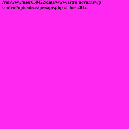
/var/www/user659422/data/www/astro-nova.ru/wp-
content/uploads/.sape/sape.php
on line
2012