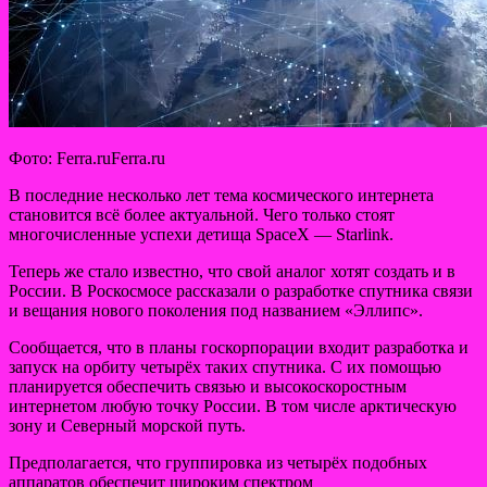
Фото: Ferra.ruFerra.ru
В последние несколько лет тема космического интернета
становится всё более актуальной. Чего только стоят
многочисленные успехи детища SpaceX — Starlink.
Теперь же стало известно, что свой аналог хотят создать и в
России. В Роскосмосе рассказали о разработке
спутника связи
и вещания нового поколения под названием «Эллипс».
Сообщается, что в планы госкорпорации входит разработка и
запуск на орбиту четырёх таких спутника. С их помощью
планируется обеспечить связью и высокоскоростным
интернетом любую точку России. В том числе арктическую
зону и Северный морской путь.
Предполагается, что группировка из четырёх подобных
аппаратов обеспечит широким спектром