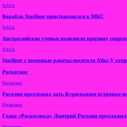
NASA
Корабль Starliner пристыковался к МКС
NASA
Австралийские ученые выяснили причину смерто
NASA
Starliner с помощью ракеты-носителя Atlas V от
Роскосмос
Роскосмос
Рогозин предложил дать Курильским островам н
Роскосмос
Глава «Роскосмоса» Дмитрий Рогозин предложил 
Роскосмос