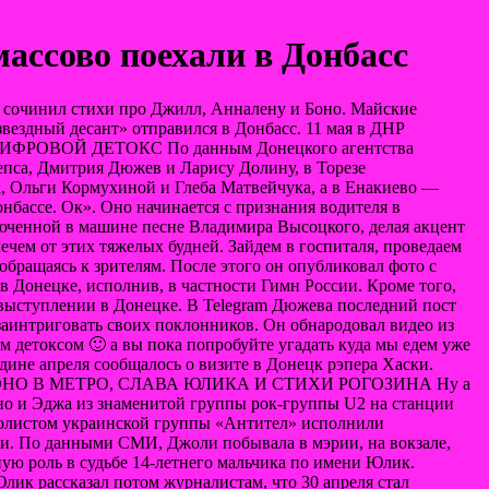
ассово поехали в Донбасс
не сочинил стихи про Джилл, Анналену и Боно. Майские
звездный десант» отправился в Донбасс. 11 мая в ДНР
 И ЦИФРОВОЙ ДЕТОКС По данным Донецкого агентства
епса, Дмитрия Дюжев и Ларису Долину, в Торезе
, Ольги Кормухиной и Глеба Матвейчука, а в Енакиево —
нбассе. Ок». Оно начинается с признания водителя в
люченной в машине песне Владимира Высоцкого, делая акцент
ечем от этих тяжелых будней. Зайдем в госпиталя, проведаем
обращаясь к зрителям. После этого он опубликовал фото с
Донецке, исполнив, в частности Гимн России. Кроме того,
 выступлении в Донецке. В Telegram Дюжева последний пост
заинтриговать своих поклонников. Он обнародовал видео из
м детоксом 🙂 а вы пока попробуйте угадать куда мы едем уже
дине апреля сообщалось о визите в Донецк рэпера Хаски.
твиях. БОНО В МЕТРО, СЛАВА ЮЛИКА И СТИХИ РОГОЗИНА Ну а
оно и Эджа из знаменитой группы рок-группы U2 на станции
с солистом украинской группы «Антител» исполнили
оли. По данными СМИ, Джоли побывала в мэрии, на вокзале,
ую роль в судьбе 14-летнего мальчика по имени Юлик.
Юлик рассказал потом журналистам, что 30 апреля стал