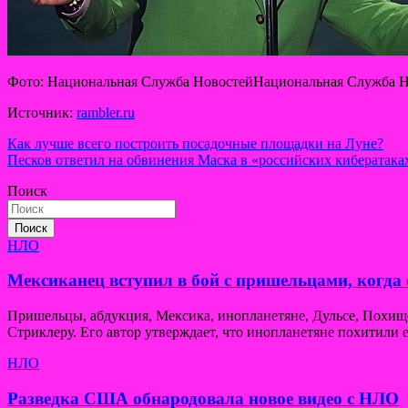
Фото: Национальная Служба НовостейНациональная Служба Н
Источник:
rambler.ru
Навигация
Как лучше всего построить посадочные площадки на Луне?
Песков ответил на обвинения Маска в «российских кибератаках»
по
Поиск
записям
Поиск
НЛО
Мексиканец вступил в бой с пришельцами, когда 
Пришельцы, абдукция, Мексика, инопланетяне, Дульсе, Похи
Стриклеру. Его автор утверждает, что инопланетяне похитили е
НЛО
Разведка США обнародовала новое видео с НЛО