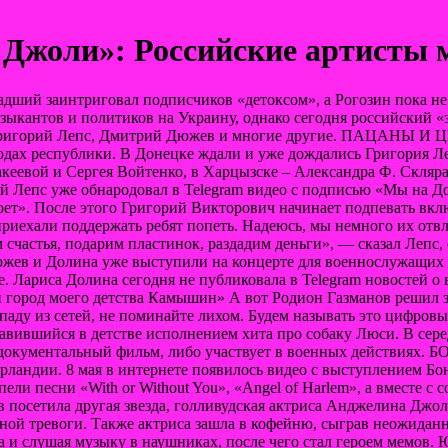
 Джоли»: Российские артисты м
младший заинтриговал подписчиков «детоксом», а Рогозин пока 
зыкантов и политиков на Украину, однако
сегодня российский «
ают Григорий Лепс, Дмитрий Дюжев и многие другие. ПАЦАНЫ
родах республики. В Донецке ждали и уже дождались Григория Л
еевой и Сергея Войтенко, в Харцызске – Александра Ф. Скляра
й Лепс уже обнародовал в Telegram видео с подписью «Мы на До
оет». После этого Григорий Викторович начинает подпевать вк
приехали поддержать ребят попеть. Надеюсь, мы немного их отвл
счастья, подарим пластинок, раздадим деньги», — сказал Лепс, 
в и Долина уже выступили на концерте для военнослужащих в 
 Лариса Долина сегодня не публиковала в Telegram новостей о
ый город моего детства Камышин» А вот Родион Газманов решил 
паду из сетей, не поминайте лихом. Будем называть это цифровы
авившийся в детстве исполнением хита про собаку Люси. В сере
ассе документальный фильм, либо участвует в военных дейс
Ирландии. 8 мая в интернете появилось видео с выступлением Б
ли песни «With or Without You», «Angel of Harlem», а вместе 
ов посетила другая звезда, голливудская актриса Анджелина Дж
ной тревоги. Также актриса зашла в кофейню, сыграв неожиданн
а и слушая музыку в наушниках, после чего стал героем мемов. 