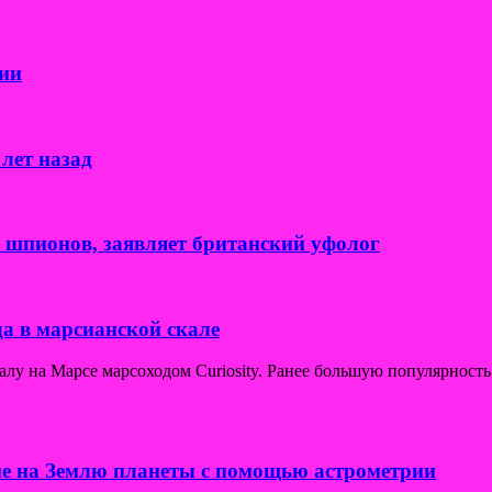
ии
лет назад
к шпионов, заявляет британский уфолог
а в марсианской скале
у на Марсе марсоходом Curiosity. Ранее большую популярность
е на Землю планеты с помощью астрометрии