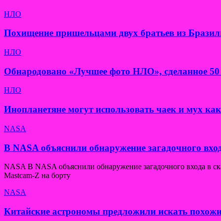
НЛО
Похищение пришельцами двух братьев из Бразил
НЛО
Обнародовано «Лучшее фото НЛО», сделанное 50 
НЛО
Инопланетяне могут использовать чаек и мух ка
NASA
В NASA объяснили обнаружение загадочного вход
NASA В NASA объяснили обнаружение загадочного входа в скал
Mastcam-Z на борту
NASA
Китайские астрономы предложили искать похожи