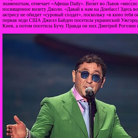
знаменитым, отмечает «Афиша Daily». Визит во Львов «мисси
посвященное визиту Джоли. «Давай к нам на Донбасс! Здесь вод
актрису не обидит «суровый солдат», поскольку «в кино тебя он
первая леди США Джилл Байден посетила украинский Ужгород,
Киев, а потом посетила Бучу. Правда он них Дмитрий Рогозин 