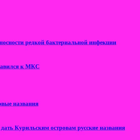
носности редкой бактериальной инфекции
правился к МКС
овые названия
дать Курильским островам русские названия