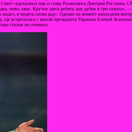
с Смит» вдохновил еще и главу Роскосмоса Дмитрия Рогозина. 
ка, пиво, квас. Крутые здесь ребята, как дубик в три охвата», 
 видел, и видеть снова рад». Однако на момент написания матери
 где встретилась с женой президента Украины Еленой Зеленско
пока стихов не сочинил.