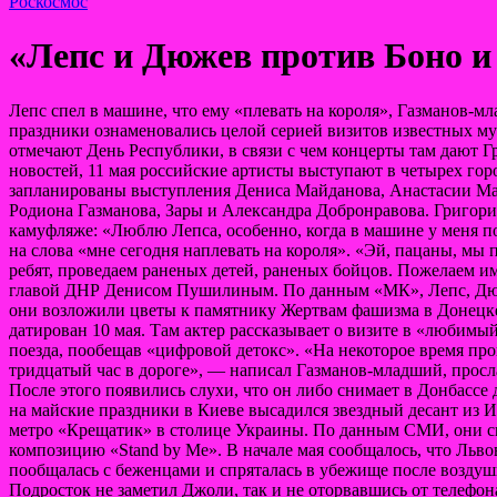
Роскосмос
«Лепс и Дюжев против Боно и
Лепс спел в машине, что ему «плевать на короля», Газманов-
праздники ознаменовались целой серией визитов известных му
отмечают День Республики, в связи с чем концерты там д
новостей, 11 мая российские артисты выступают в четырех го
запланированы выступления Дениса Майданова, Анастасии Мак
Родиона Газманова, Зары и Александра Добронравова. Григори
камуфляже: «Люблю Лепса, особенно, когда в машине у меня п
на слова «мне сегодня наплевать на короля». «Эй, пацаны, мы 
ребят, проведаем раненых детей, раненых бойцов. Пожелаем им 
главой ДНР Денисом Пушилиным. По данным «МК», Лепс, Дюже
они возложили цветы к памятнику Жертвам фашизма в Донецке.
датирован 10 мая. Там актер рассказывает о визите в «любим
поезда, пообещав «цифровой детокс». «На некоторое время про
тридцатый час в дороге», — написал Газманов-младший, просл
После этого появились слухи, что он либо снимает в Донб
на майские праздники в Киеве высадился звездный десант из 
метро «Крещатик» в столице Украины. По данным СМИ, они спе
композицию «Stand by Me». В начале мая сообщалось, что Льв
пообщалась с беженцами и спряталась в убежище после воздуш
Подросток не заметил Джоли, так и не оторвавшись от телефон