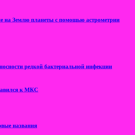
е на Землю планеты с помощью астрометрии
носности редкой бактериальной инфекции
правился к МКС
овые названия