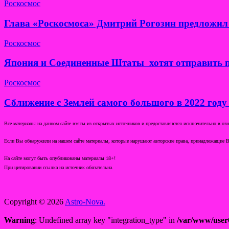
Роскосмос
Глава «Роскосмоса» Дмитрий Рогозин предложил 
Роскосмос
Япония и Соединенные Штаты хотят отправить п
Роскосмос
Сближение с Землей самого большого в 2022 году
Все материалы на данном сайте взяты из открытых источников и предоставляются исключительно в озна
Если Вы обнаружили на нашем сайте материалы, которые нарушают авторские права, принадлежащие В
На сайте могут быть опубликованы материалы 18+!
При цитировании ссылка на источник обязательна.
Copyright © 2026
Astro-Nova.
Warning
: Undefined array key "integration_type" in
/var/www/user