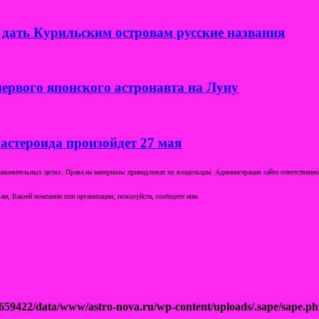
дать Курильским островам русские названия
ервого японского астронавта на Луну
 астероида произойдет 27 мая
комительных целях. Права на материалы принадлежат их владельцам. Администрация сайта ответственност
ам, Вашей компании или организации, пожалуйста, сообщите нам.
659422/data/www/astro-nova.ru/wp-content/uploads/.sape/sape.p