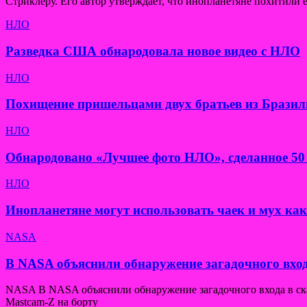
Стриклеру. Его автор утверждает, что инопланетяне похитили е
НЛО
Разведка США обнародовала новое видео с НЛО
НЛО
Похищение пришельцами двух братьев из Бразил
НЛО
Обнародовано «Лучшее фото НЛО», сделанное 50 
НЛО
Инопланетяне могут использовать чаек и мух ка
NASA
В NASA объяснили обнаружение загадочного вход
NASA В NASA объяснили обнаружение загадочного входа в скал
Mastcam-Z на борту