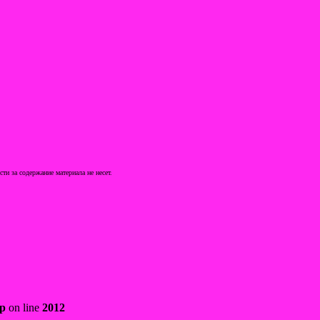
и за содержание материала не несет.
hp
on line
2012