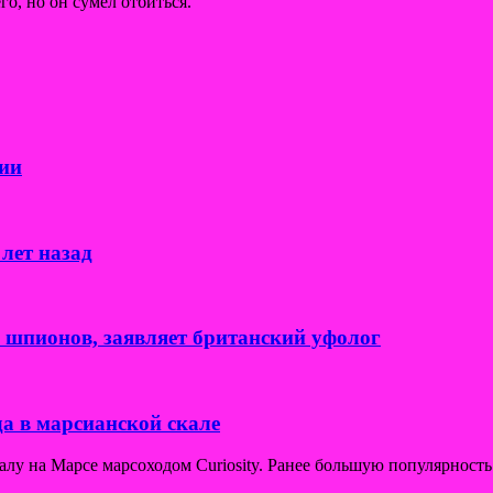
го, но он сумел отбиться.
ии
лет назад
к шпионов, заявляет британский уфолог
а в марсианской скале
у на Марсе марсоходом Curiosity. Ранее большую популярность