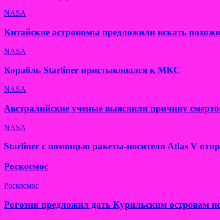
NASA
Китайские астрономы предложили искать похожи
NASA
Корабль Starliner пристыковался к МКС
NASA
Австралийские ученые выяснили причину смерто
NASA
Starliner с помощью ракеты-носителя Atlas V от
Роскосмос
Роскосмос
Рогозин предложил дать Курильским островам н