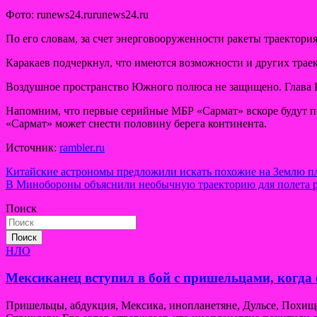
Фото: runews24.rurunews24.ru
По его словам, за счет энерговооруженности ракеты траектор
Каракаев подчеркнул, что имеются возможности и других траек
Воздушное пространство Южного полюса не защищено. Глава РВ
Напомним, что первые серийные МБР «Сармат» вскоре будут по
«Сармат» может снести половину берега континента.
Источник:
rambler.ru
Навигация
Китайские астрономы предложили искать похожие на Землю п
В Минобороны объяснили необычную траекторию для полета 
по
Поиск
записям
Поиск
НЛО
Мексиканец вступил в бой с пришельцами, когда 
Пришельцы, абдукция, Мексика, инопланетяне, Дульсе, Похи