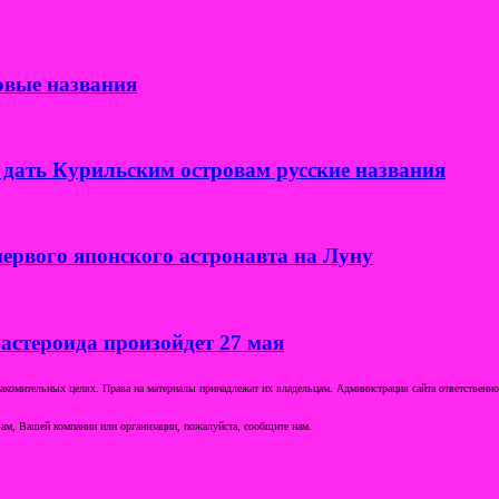
овые названия
дать Курильским островам русские названия
ервого японского астронавта на Луну
 астероида произойдет 27 мая
комительных целях. Права на материалы принадлежат их владельцам. Администрация сайта ответственност
ам, Вашей компании или организации, пожалуйста, сообщите нам.