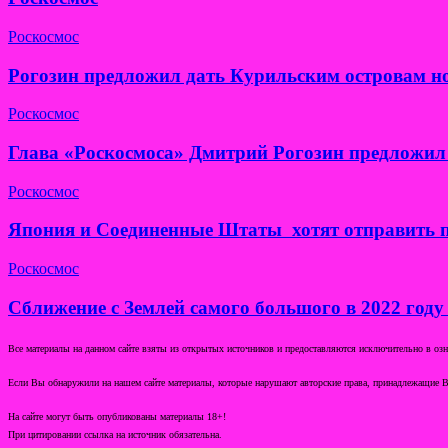
Роскосмос
Рогозин предложил дать Курильским островам н
Роскосмос
Глава «Роскосмоса» Дмитрий Рогозин предложил 
Роскосмос
Япония и Соединенные Штаты хотят отправить п
Роскосмос
Сближение с Землей самого большого в 2022 году
Все материалы на данном сайте взяты из открытых источников и предоставляются исключительно в озна
Если Вы обнаружили на нашем сайте материалы, которые нарушают авторские права, принадлежащие В
На сайте могут быть опубликованы материалы 18+!
При цитировании ссылка на источник обязательна.