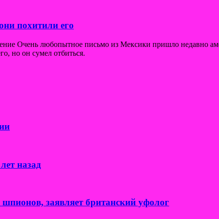
они похитили его
щение Очень любопытное письмо из Мексики пришло недавно ам
го, но он сумел отбиться.
ии
лет назад
к шпионов, заявляет британский уфолог