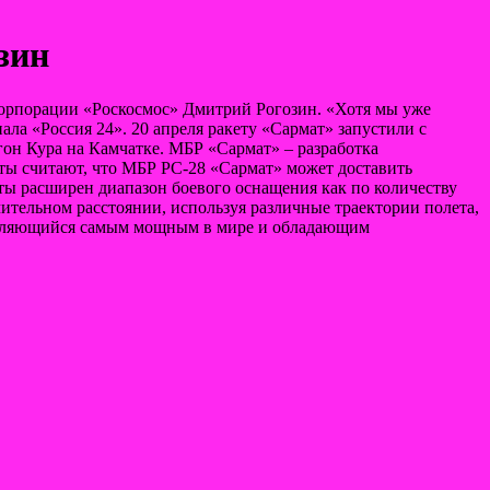
зин
корпорации «Роскосмос» Дмитрий Рогозин. «Хотя мы уже
ала «Россия 24». 20 апреля ракету «Сармат» запустили с
он Кура на Камчатке. МБР «Сармат» – разработка
рты считают, что МБР РС-28 «Сармат» может доставить
ты расширен диапазон боевого оснащения как по количеству
ительном расстоянии, используя различные траектории полета,
 являющийся самым мощным в мире и обладающим