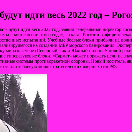
дут идти весь 2022 год – Рого
» будут идти весь 2022 год, заявил генеральный директор гос
еты в конце осени этого года», – сказал
Рогозин в эфире телекан
арственных испытаний. Учебные боевые блоки прибыли на полиг
циализирущегося на создании МБР морского базирования. Экспе
ку мира как через Северный, так и Южный полюс. У новой раке
ие гиперзвуковые блоки. «Сармат» может поражать цели на знач
ективные системы противоракетной обороны. Новый носитель,
но усилить боевую мощь стратегических ядерных сил РФ.