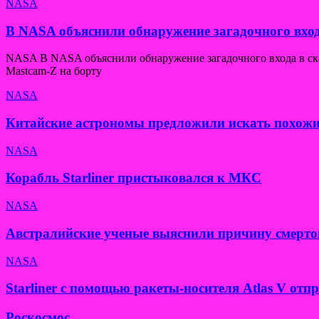
NASA
В NASA объяснили обнаружение загадочного вход
NASA В NASA объяснили обнаружение загадочного входа в скал
Mastcam-Z на борту
NASA
Китайские астрономы предложили искать похожи
NASA
Корабль Starliner пристыковался к МКС
NASA
Австралийские ученые выяснили причину смерто
NASA
Starliner с помощью ракеты-носителя Atlas V от
Роскосмос