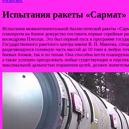
Роскосмос
Испытания ракеты «Сармат» бу
Испытания межконтинентальной баллистической ракеты «Сармат
планируем на боевое дежурство поставить первые серийные рак
космодрома Плесецк. Это был первый пуск в программе госуд
Государственного ракетного центра имени В. П. Макеева, спе
разделяющуюся головную часть массой до 10 тонн в любую точ
боевых блоков, так и по типам. Она способна нести планирующ
а также успешно преодолевать любые существующие и персп
максимальной дальностью поражения целей, должен значитель