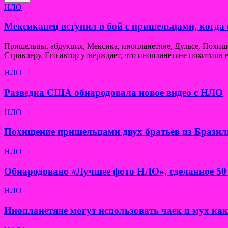
НЛО
Мексиканец вступил в бой с пришельцами, когда 
Пришельцы, абдукция, Мексика, инопланетяне, Дульсе, Похи
Стриклеру. Его автор утверждает, что инопланетяне похитили е
НЛО
Разведка США обнародовала новое видео с НЛО
НЛО
Похищение пришельцами двух братьев из Бразил
НЛО
Обнародовано «Лучшее фото НЛО», сделанное 50 
НЛО
Инопланетяне могут использовать чаек и мух ка