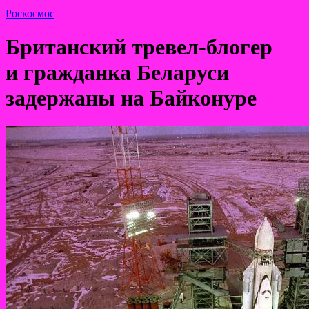
Роскосмос
Британский тревел-блогер
и гражданка Беларуси
задержаны на Байконуре