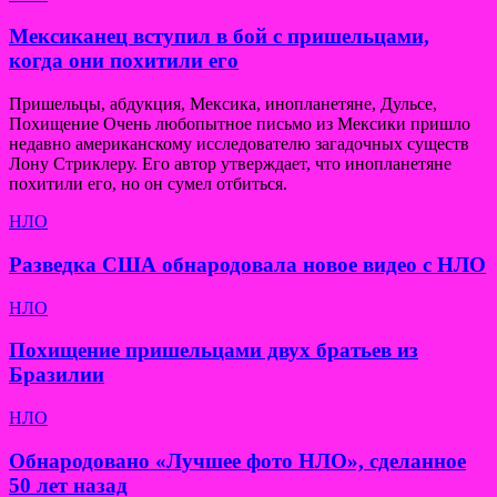
Мексиканец вступил в бой с пришельцами,
когда они похитили его
Пришельцы, абдукция, Мексика, инопланетяне, Дульсе,
Похищение Очень любопытное письмо из Мексики пришло
недавно американскому исследователю загадочных существ
Лону Стриклеру. Его автор утверждает, что инопланетяне
похитили его, но он сумел отбиться.
НЛО
Разведка США обнародовала новое видео с НЛО
НЛО
Похищение пришельцами двух братьев из
Бразилии
НЛО
Обнародовано «Лучшее фото НЛО», сделанное
50 лет назад