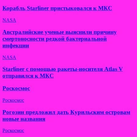
Корабль Starliner пристыковался к МКС
NASA
Австралийские ученые выяснили причину
смертоносности редкой бактериальной
инфекции
NASA
Starliner с помощью ракеты-носителя Atlas V
отправился к МКС
Роскосмос
Роскосмос
Рогозин предложил дать Курильским островам
новые названия
Роскосмос