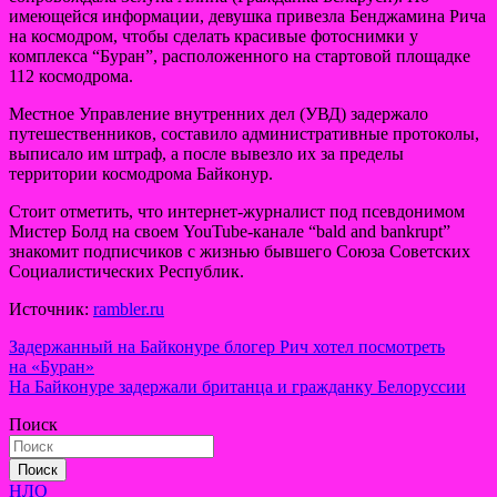
имеющейся информации, девушка привезла Бенджамина Рича
на космодром, чтобы сделать красивые фотоснимки у
комплекса “Буран”, расположенного на стартовой площадке
112 космодрома.
Местное Управление внутренних дел (УВД) задержало
путешественников, составило административные протоколы,
выписало им штраф, а после вывезло их за пределы
территории космодрома Байконур.
Стоит отметить, что интернет-журналист под псевдонимом
Мистер Болд на своем YouTube-канале “bald and bankrupt”
знакомит подписчиков с жизнью бывшего Союза Советских
Социалистических Республик.
Источник:
rambler.ru
Навигация
Задержанный на Байконуре блогер Рич хотел посмотреть
на «Буран»
по
На Байконуре задержали британца и гражданку Белоруссии
записям
Поиск
Поиск
НЛО