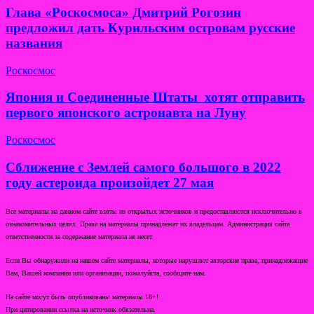
Глава «Роскосмоса» Дмитрий Рогозин
предложил дать Курильским островам русские
названия
Роскосмос
Япония и Соединенные Штаты хотят отправить
первого японского астронавта на Луну
Роскосмос
Сближение с Землей самого большого в 2022
году астероида произойдет 27 мая
Все материалы на данном сайте взяты из открытых источников и предоставляются исключительно в
ознакомительных целях. Права на материалы принадлежат их владельцам. Администрация сайта
ответственности за содержание материала не несет.
Если Вы обнаружили на нашем сайте материалы, которые нарушают авторские права, принадлежащие
Вам, Вашей компании или организации, пожалуйста, сообщите нам.
На сайте могут быть опубликованы материалы 18+!
При цитировании ссылка на источник обязательна.