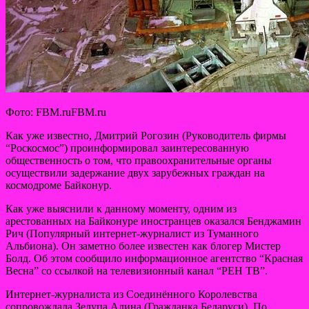
Фото: FBM.ruFBM.ru
Как уже известно, Дмитрий Рогозин (Руководитель фирмы
“Роскосмос”) проинформировал заинтересованную
общественность о том, что правоохранительные органы
осуществили задержание двух зарубежных граждан на
космодроме Байконур.
Как уже выяснили
к данному моменту, одним из
арестованных на Байконуре иностранцев оказался Бенджамин
Рич (Популярный интернет-журналист из Туманного
Альбиона). Он заметно более известен как блогер Мистер
Болд. Об этом сообщило информационное агентство “Красная
Весна” со ссылкой на телевизионный канал “РЕН ТВ”.
Интернет-журналиста из Соединённого Королевства
сопровождала Зелупа Алина (Гражданка Беларуси). По