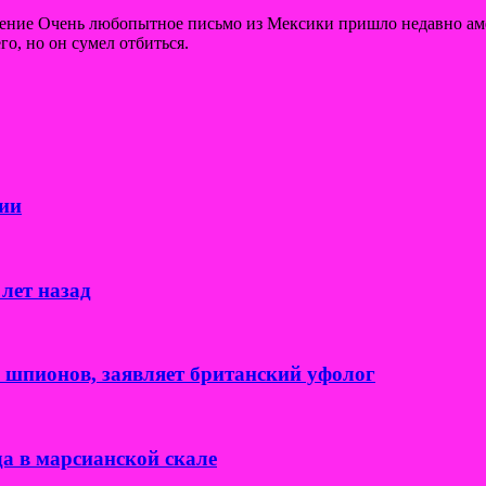
щение Очень любопытное письмо из Мексики пришло недавно ам
го, но он сумел отбиться.
ии
лет назад
к шпионов, заявляет британский уфолог
а в марсианской скале