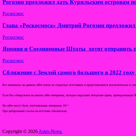
Рогозин предложил дать Курильским островам н
Роскосмос
Глава «Роскосмоса» Дмитрий Рогозин предложил 
Роскосмос
Япония и Соединенные Штаты хотят отправить п
Роскосмос
Сближение с Землей самого большого в 2022 году
Все материалы на данном сайте взяты из открытых источников и предоставляются исключительно в озна
Если Вы обнаружили на нашем сайте материалы, которые нарушают авторские права, принадлежащие В
На сайте могут быть опубликованы материалы 18+!
При цитировании ссылка на источник обязательна.
Copyright © 2026
Astro-Nova.