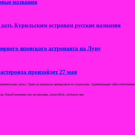
овые названия
дать Курильским островам русские названия
ервого японского астронавта на Луну
 астероида произойдет 27 мая
комительных целях. Права на материалы принадлежат их владельцам. Администрация сайта ответственност
ам, Вашей компании или организации, пожалуйста, сообщите нам.