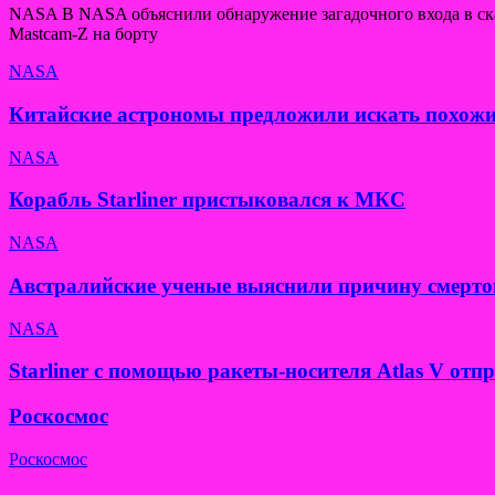
NASA В NASA объяснили обнаружение загадочного входа в скал
Mastcam-Z на борту
NASA
Китайские астрономы предложили искать похожи
NASA
Корабль Starliner пристыковался к МКС
NASA
Австралийские ученые выяснили причину смерто
NASA
Starliner с помощью ракеты-носителя Atlas V от
Роскосмос
Роскосмос