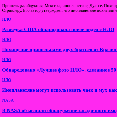
Пришельцы, абдукция, Мексика, инопланетяне, Дульсе, Похи
Стриклеру. Его автор утверждает, что инопланетяне похитили е
НЛО
Разведка США обнародовала новое видео с НЛО
НЛО
Похищение пришельцами двух братьев из Бразил
НЛО
Обнародовано «Лучшее фото НЛО», сделанное 50 
НЛО
Инопланетяне могут использовать чаек и мух ка
NASA
В NASA объяснили обнаружение загадочного вход