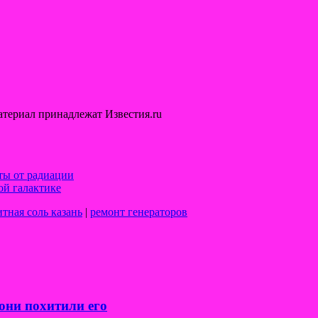
териал принадлежат Известия.ru
ты от радиации
ой галактике
тная соль казань
|
ремонт генераторов
они похитили его