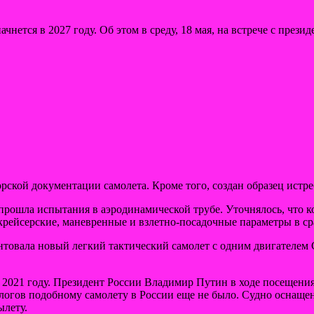
чнется в 2027 году. Об этом в среду, 18 мая, на встрече с пре
рской документации самолета. Кроме того, создан образец истре
 прошла испытания в аэродинамической трубе. Уточнялось, что к
рейсерские, маневренные и взлетно-посадочные параметры в с
тентовала новый легкий тактический самолет с одним двигателем
 2021 году. Президент России Владимир Путин в ходе посещени
налогов подобному самолету в России еще не было. Судно оснащ
ылету.