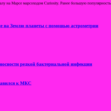
у на Марсе марсоходом Curiosity. Ранее большую популярность
е на Землю планеты с помощью астрометрии
носности редкой бактериальной инфекции
правился к МКС