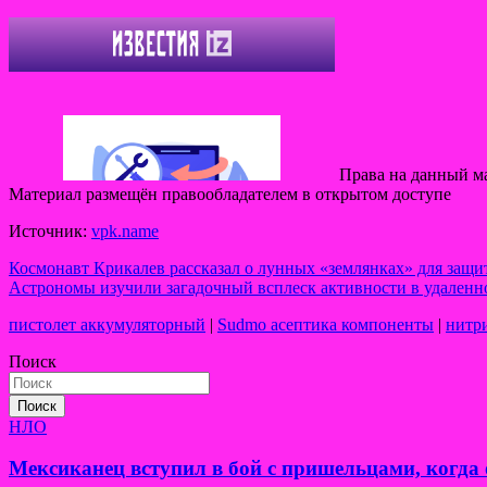
Права на данный ма
Материал размещён правообладателем в открытом доступе
Источник:
vpk.name
Навигация
Космонавт Крикалев рассказал о лунных «землянках» для защи
Астрономы изучили загадочный всплеск активности в удаленн
по
пистолет аккумуляторный
|
Sudmo асептика компоненты
|
нитри
записям
Поиск
Поиск
НЛО
Мексиканец вступил в бой с пришельцами, когда 