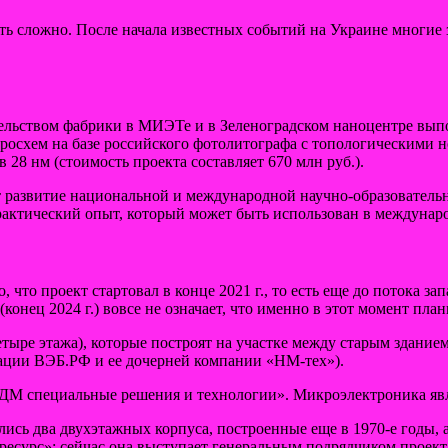
ть сложно. После начала известных событий на Украине многие
ительством фабрики в МИЭТе и в Зеленоградском наноцентре вы
осхем на базе российского фотолитографа с топологическими нор
 28 нм (стоимость проекта составляет 670 млн руб.).
ает развитие национальной и международной научно-образовате
актический опыт, который может быть использован в междунаро
о проект стартовал в конце 2021 г., то есть еще до потока зап
нец 2024 г.) вовсе не означает, что именно в этот момент план
етыре этажа), которые построят на участке между старым здани
орации ВЭБ.РФ и ее дочерней компании «НМ-тех»).
М специальные решения и технологии». Микроэлектроника являе
лись два двухэтажных корпуса, построенные еще в 1970-е годы, а
есурс»; сейчас она выступает генеральным подрядчиком проект