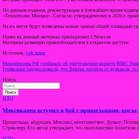
По данным издания, реконструкции в ближайшее время подверг
«Технополис Москва». Согласно утвержденному в 2020 г. проек
На их месте будут возведены новые здания общей площадью свы
Права на данный материал принадлежат CNews.ru
Материал размещён правообладателем в открытом доступе
Источник:
vpk.name
Навигация
Минобороны РФ сообщило об уничтожении корвета ВМС Укра
Геофизики предположили, что Венера погибла от вулканов, то 
по
Поиск
записям
Поиск
НЛО
Мексиканец вступил в бой с пришельцами, когда 
Пришельцы, абдукция, Мексика, инопланетяне, Дульсе, Похи
Стриклеру. Его автор утверждает, что инопланетяне похитили е
НЛО