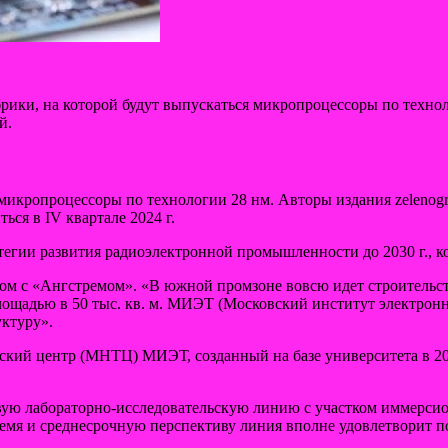
брики, на которой будут выпускаться микропроцессоры по техно
й.
 микропроцессоры по технологии 28 нм. Авторы издания zelenog
ься в IV квартале 2024 г.
гии развития радиоэлектронной промышленности до 2030 г., кот
ом с «Ангстремом». «В южной промзоне вовсю идет строительст
ощадью в 50 тыс. кв. м. МИЭТ (Московский институт электронн
ктуру».
ий центр (МНТЦ) МИЭТ, созданный на базе университета в 202
овую лабораторно-исследовательскую линию с участком иммерс
время и среднесрочную перспективу линия вполне удовлетворит