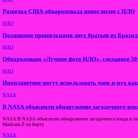
Разведка США обнародовала новое видео с НЛО
НЛО
Похищение пришельцами двух братьев из Бразил
НЛО
Обнародовано «Лучшее фото НЛО», сделанное 50 
НЛО
Инопланетяне могут использовать чаек и мух ка
NASA
В NASA объяснили обнаружение загадочного вход
NASA В NASA объяснили обнаружение загадочного входа в скал
Mastcam-Z на борту
NASA