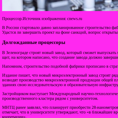
Процессор.Источник изображения: cnews.ru
В России стартовало давно запланированное строительство фа
Удастся ли завершить проект на фоне санкций, вопрос
открыты
Долгожданные процессоры
В Зеленограде строят новый завод, который сможет выпускать
щит, на котором написано, что создание завода должно завершит
Напомним, строительство подобной фабрики прописано в страте
Издание пишет, что новый микроэлектронный завод строят ряд
возводят производство микроэлектронной продукции общей пл
зданиях свою исследовательскую и образовательную инфрастру
Застройщиком выступает Международный научно-технологическ
производственного кластера рядом с университетом.
МНТЦ ранее заявлял, что планирует приобрести 28-нанометр
отмечает, что в университете утверждают, что «в ближайшее 
кооперации».