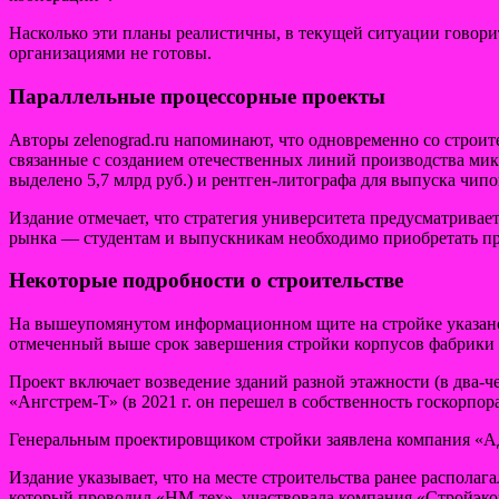
Насколько эти планы реалистичны, в текущей ситуации говори
организациями не готовы.
Параллельные процессорные проекты
Авторы zelenograd.ru напоминают, что одновременно со стро
связанные с созданием отечественных линий производства микр
выделено 5,7 млрд руб.) и рентген-литографа для выпуска чипов
Издание отмечает, что стратегия университета предусматрив
рынка — студентам и выпускникам необходимо приобретать пр
Некоторые подробности о строительстве
На вышеупомянутом информационном щите на стройке указано, чт
отмеченный выше срок завершения стройки корпусов фабрики (ко
Проект включает возведение зданий разной этажности (в два-ч
«Ангстрем-Т» (в 2021 г. он перешел в собственность госкорп
Генеральным проектировщиком стройки заявлена компания «АД
Издание указывает, что на месте строительства ранее располага
который проводил «НМ-тех», участвовала компания «Стройэкор