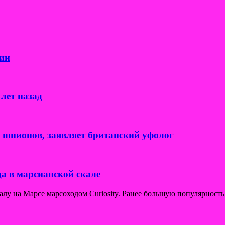
ии
лет назад
к шпионов, заявляет британский уфолог
а в марсианской скале
у на Марсе марсоходом Curiosity. Ранее большую популярность