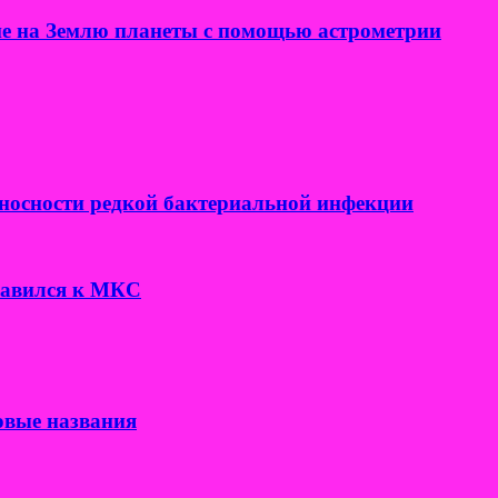
е на Землю планеты с помощью астрометрии
носности редкой бактериальной инфекции
правился к МКС
овые названия