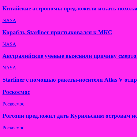
Китайские астрономы предложили искать похожи
NASA
Корабль Starliner пристыковался к МКС
NASA
Австралийские ученые выяснили причину смерто
NASA
Starliner с помощью ракеты-носителя Atlas V от
Роскосмос
Роскосмос
Рогозин предложил дать Курильским островам н
Роскосмос