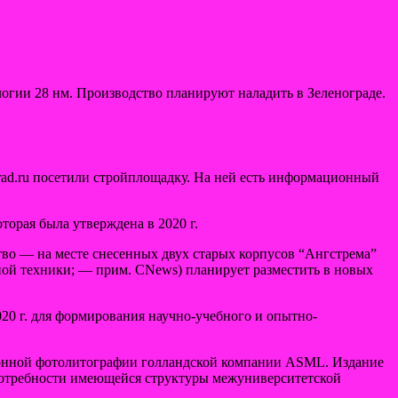
логии 28 нм. Производство планируют наладить в Зеленограде.
rad.ru посетили стройплощадку. На ней есть информационный
орая была утверждена в 2020 г.
во — на месте снесенных двух старых корпусов “Ангстрема”
ой техники; — прим. CNews) планирует разместить в новых
0 г. для формирования научно-учебного и опытно-
ионной фотолитографии голландской компании ASML. Издание
 потребности имеющейся структуры межуниверситетской