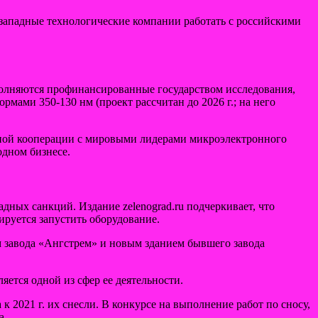
 западные технологические компании работать с российскими
полняются профинансированные государством исследования,
мами 350-130 нм (проект рассчитан до 2026 г.; на него
льной кооперации с мировыми лидерами микроэлектронного
дном бизнесе.
адных санкций. Издание zelenograd.ru подчеркивает, что
ируется запустить оборудование.
ем завода «Ангстрем» и новым зданием бывшего завода
тся одной из сфер ее деятельности.
 к 2021 г. их снесли. В конкурсе на выполнение работ по сносу,
а.