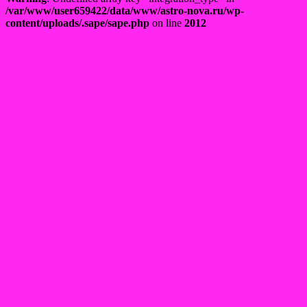
/var/www/user659422/data/www/astro-nova.ru/wp-
content/uploads/.sape/sape.php
on line
2012