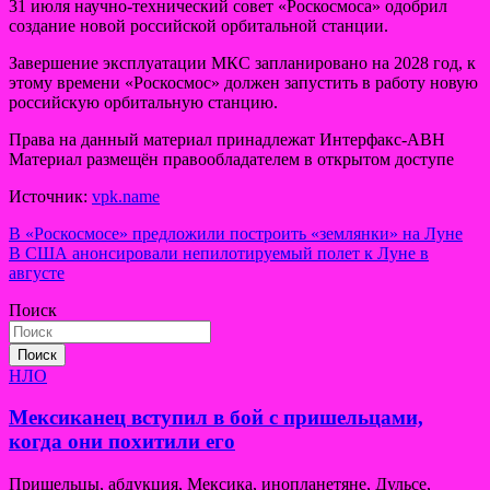
31 июля научно-технический совет «Роскосмоса» одобрил
создание новой российской орбитальной станции.
Завершение эксплуатации МКС запланировано на 2028 год, к
этому времени «Роскосмос» должен запустить в работу новую
российскую орбитальную станцию.
Права на данный материал принадлежат Интерфакс-АВН
Материал размещён правообладателем в открытом доступе
Источник:
vpk.name
Навигация
В «Роскосмосе» предложили построить «землянки» на Луне
В США анонсировали непилотируемый полет к Луне в
по
августе
записям
Поиск
Поиск
НЛО
Мексиканец вступил в бой с пришельцами,
когда они похитили его
Пришельцы, абдукция, Мексика, инопланетяне, Дульсе,