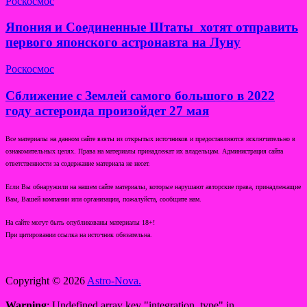
Роскосмос
Япония и Соединенные Штаты хотят отправить
первого японского астронавта на Луну
Роскосмос
Сближение с Землей самого большого в 2022
году астероида произойдет 27 мая
Все материалы на данном сайте взяты из открытых источников и предоставляются исключительно в
ознакомительных целях. Права на материалы принадлежат их владельцам. Администрация сайта
ответственности за содержание материала не несет.
Если Вы обнаружили на нашем сайте материалы, которые нарушают авторские права, принадлежащие
Вам, Вашей компании или организации, пожалуйста, сообщите нам.
На сайте могут быть опубликованы материалы 18+!
При цитировании ссылка на источник обязательна.
Copyright © 2026
Astro-Nova.
Warning
: Undefined array key "integration_type" in