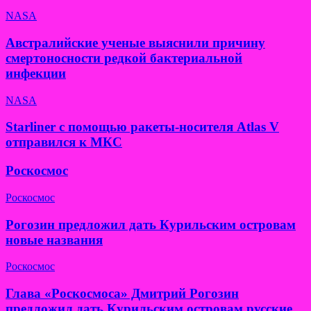
NASA
Австралийские ученые выяснили причину
смертоносности редкой бактериальной
инфекции
NASA
Starliner с помощью ракеты-носителя Atlas V
отправился к МКС
Роскосмос
Роскосмос
Рогозин предложил дать Курильским островам
новые названия
Роскосмос
Глава «Роскосмоса» Дмитрий Рогозин
предложил дать Курильским островам русские