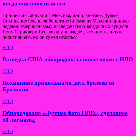
когда они похитили его
Пришельцы, абдукция, Мексика, инопланетяне, Дульсе,
Похищение Очень любопытное письмо из Мексики пришло
недавно американскому исследователю загадочных существ
Лону Стриклеру. Его автор утверждает, что инопланетяне
похитили его, но он сумел отбиться.
НЛО
Разведка США обнародовала новое видео с НЛО
НЛО
Похищение пришельцами двух братьев из
Бразилии
НЛО
Обнародовано «Лучшее фото НЛО», сделанное
50 лет назад
НЛО