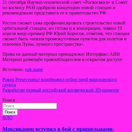
21 сентября Научно-технический совет «Роскосмоса» и Совет
по космосу РАН одобрили концепцию новой станции и
рекомендовали представить ее в правительство РФ.
Россия сможет сама профинансировать строительство новой
орбитальной станции, но готова и к кооперации, заявил 19
апреля вице-премьер РФ Юрий Борисов, отметив, что станция
сможет быть «неким промежуточным пунктом для полетов и
освоения Луны, лунного пространства».
Права на данный материал принадлежат Интерфакс-АВН
Материал размещён правообладателем в открытом доступе
Источник:
vpk.name
Навигация
Ровер Perseverance возобновил отбор проб марсианского
грунта
по
Разработан первый российский космический 3D-принтер
записям
Поиск
Поиск
НЛО
Мексиканец вступил в бой с пришельцами,