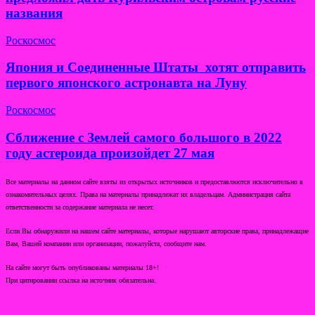
названия
Роскосмос
Япония и Соединенные Штаты хотят отправить
первого японского астронавта на Луну
Роскосмос
Сближение с Землей самого большого в 2022
году астероида произойдет 27 мая
Все материалы на данном сайте взяты из открытых источников и предоставляются исключительно в
ознакомительных целях. Права на материалы принадлежат их владельцам. Администрация сайта
ответственности за содержание материала не несет.
Если Вы обнаружили на нашем сайте материалы, которые нарушают авторские права, принадлежащие
Вам, Вашей компании или организации, пожалуйста, сообщите нам.
На сайте могут быть опубликованы материалы 18+!
При цитировании ссылка на источник обязательна.