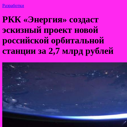
Разработки
РКК «Энергия» создаст
эскизный проект новой
российской орбитальной
станции за 2,7 млрд рублей