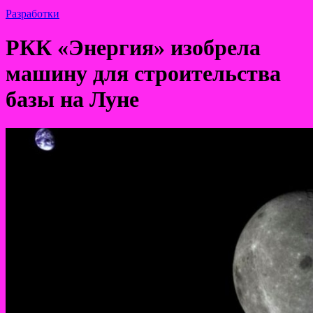
Разработки
РКК «Энергия» изобрела
машину для строительства
базы на Луне