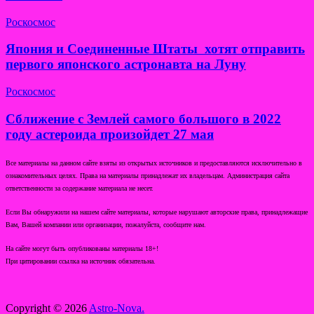
Роскосмос
Япония и Соединенные Штаты хотят отправить
первого японского астронавта на Луну
Роскосмос
Сближение с Землей самого большого в 2022
году астероида произойдет 27 мая
Все материалы на данном сайте взяты из открытых источников и предоставляются исключительно в
ознакомительных целях. Права на материалы принадлежат их владельцам. Администрация сайта
ответственности за содержание материала не несет.
Если Вы обнаружили на нашем сайте материалы, которые нарушают авторские права, принадлежащие
Вам, Вашей компании или организации, пожалуйста, сообщите нам.
На сайте могут быть опубликованы материалы 18+!
При цитировании ссылка на источник обязательна.
Copyright © 2026
Astro-Nova.