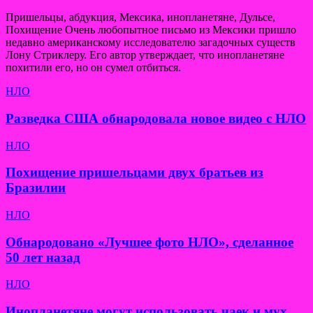
Пришельцы, абдукция, Мексика, инопланетяне, Дульсе,
Похищение Очень любопытное письмо из Мексики пришло
недавно американскому исследователю загадочных существ
Лону Стриклеру. Его автор утверждает, что инопланетяне
похитили его, но он сумел отбиться.
НЛО
Разведка США обнародовала новое видео с НЛО
НЛО
Похищение пришельцами двух братьев из
Бразилии
НЛО
Обнародовано «Лучшее фото НЛО», сделанное
50 лет назад
НЛО
Инопланетяне могут использовать чаек и мух