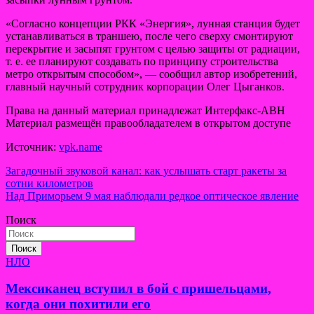
«Согласно концепции РКК «Энергия», лунная станция будет
устанавливаться в траншею, после чего сверху смонтируют
перекрытие и засыпят грунтом с целью защиты от радиации,
т. е. ее планируют создавать по принципу строительства
метро открытым способом», — сообщил автор изобретений,
главный научный сотрудник корпорации Олег Цыганков.
Права на данный материал принадлежат Интерфакс-АВН
Материал размещён правообладателем в открытом доступе
Источник:
vpk.name
Навигация
Загадочный звуковой канал: как услышать старт ракеты за
сотни километров
по
Над Приморьем 9 мая наблюдали редкое оптическое явление
записям
Поиск
Поиск
НЛО
Мексиканец вступил в бой с пришельцами,
когда они похитили его