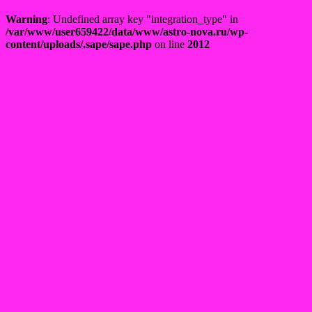
Warning
: Undefined array key "integration_type" in
/var/www/user659422/data/www/astro-nova.ru/wp-
content/uploads/.sape/sape.php
on line
2012