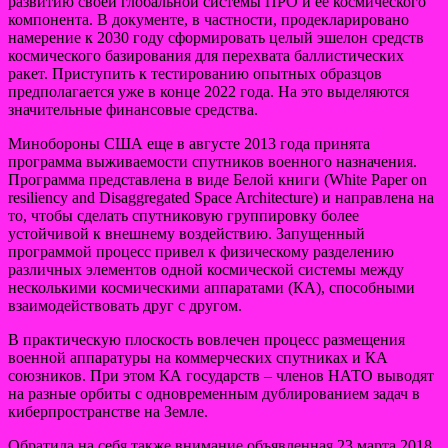
развитию своей глобальной системы ПРО и ее космического
компонента. В документе, в частности, продекларировано
намерение к 2030 году сформировать целый эшелон средств
космического базирования для перехвата баллистических
ракет. Приступить к тестированию опытных образцов
предполагается уже в конце 2022 года. На это выделяются
значительные финансовые средства.
Минобороны США еще в августе 2013 года принята
программа выживаемости спутников военного назначения.
Программа представлена в виде Белой книги (White Paper on
resiliency and Disaggregated Space Architecture) и направлена на
то, чтобы сделать спутниковую группировку более
устойчивой к внешнему воздействию. Запущенный
программой процесс привел к физическому разделению
различных элементов одной космической системы между
несколькими космическими аппаратами (КА), способными
взаимодействовать друг с другом.
В практическую плоскость вовлечен процесс размещения
военной аппаратуры на коммерческих спутниках и КА
союзников. При этом КА государств – членов НАТО выводят
на разные орбиты с одновременным дублированием задач в
киберпространстве на Земле.
Обратила на себя также внимание объявленная 23 марта 2018