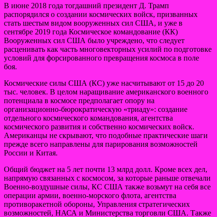
В июне 2018 года тогдашний президент Д. Трамп
распорядился о создании космических войск, призванных
стать шестым видом вооруженных сил США, и уже в
сентябре 2019 года Космическое командование (КК)
Вооруженных сил США было учреждено, что следует
расценивать как часть многовекторных усилий по подготовке
условий для форсированного превращения космоса в поле
боя.
Космические силы США (КС) уже насчитывают от 15 до 20
тыс. человек. В целом наращивание американского военного
потенциала в космосе предполагает опору на
организационно-бюрократическую «триаду»: создание
отдельного космического командования, агентства
космического развития и собственно космических войск.
Американцы не скрывают, что подобные практические шаги
прежде всего направлены для парирования возможностей
России и Китая.
Общий бюджет на 5 лет почти 13 млрд долл. Кроме всех дел,
напрямую связанных с космосом, за которые раньше отвечали
Военно-воздушные силы, КС США также возьмут на себя все
операции армии, военно-морского флота, агентства
противоракетной обороны, Управления стратегических
возможностей, НАСА и Министерства торговли США. Также