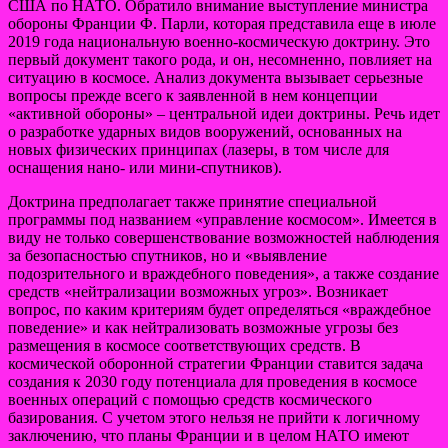
США по НАТО. Обратило внимание выступление министра
обороны Франции Ф. Парли, которая представила еще в июле
2019 года национальную военно-космическую доктрину. Это
первый документ такого рода, и он, несомненно, повлияет на
ситуацию в космосе. Анализ документа вызывает серьезные
вопросы прежде всего к заявленной в нем концепции
«активной обороны» – центральной идеи доктрины. Речь идет
о разработке ударных видов вооружений, основанных на
новых физических принципах (лазеры, в том числе для
оснащения нано- или мини-спутников).
Доктрина предполагает также принятие специальной
программы под названием «управление космосом». Имеется в
виду не только совершенствование возможностей наблюдения
за безопасностью спутников, но и «выявление
подозрительного и враждебного поведения», а также создание
средств «нейтрализации возможных угроз». Возникает
вопрос, по каким критериям будет определяться «враждебное
поведение» и как нейтрализовать возможные угрозы без
размещения в космосе соответствующих средств. В
космической оборонной стратегии Франции ставится задача
создания к 2030 году потенциала для проведения в космосе
военных операций с помощью средств космического
базирования. С учетом этого нельзя не прийти к логичному
заключению, что планы Франции и в целом НАТО имеют