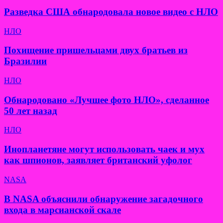
Разведка США обнародовала новое видео с НЛО
НЛО
Похищение пришельцами двух братьев из
Бразилии
НЛО
Обнародовано «Лучшее фото НЛО», сделанное
50 лет назад
НЛО
Инопланетяне могут использовать чаек и мух
как шпионов, заявляет британский уфолог
NASA
В NASA объяснили обнаружение загадочного
входа в марсианской скале