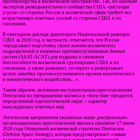
противоборства в космическом пространстве. Так, по оценкам
экспертов разведывательного сообщества США «растущая
угроза» со стороны России в космической сфере требует все
возрастающих ответных усилий со стороны США и их
союзников.
В ежегодном докладе директората Национальной разведки
США за 2020 год, в частности, отмечается, что Россия
«продолжает подготовку своих военно-космических
подразделений и наземных противоспутниковых боевых
систем (ASAT-AСАТ) для подрыва и снижения
боеспособности космической группировки США и их
союзников, а также развивает, тестирует и развертывает
целую линейку противоспутникового оружия кинетического
и некинетического воздействия…».
Таким образом, активным наступательным приготовлениям
Пентагона по превращению космоса в «поле боя» придается
определенный идеологический окрас – характер
вынужденных ответных мер.
Логическим завершением указанных выше доктринально-
организационных приготовлений явилось принятие 17 июня
2020 года Оборонной космической стратегии Пентагона
(Defense Space Strategy), которая предусматривает «самые
значительные преобразования в истории космической