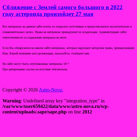
Сближение с Землей самого большого в 2022
году астероида произойдет 27 мая
Все материалы на данном сайте взяты из открытых источников и предоставляются исключительно в
ознакомительных целях. Права на материалы принадлежат их владельцам. Администрация сайта
ответственности за содержание материала не несет.
Если Вы обнаружили на нашем сайте материалы, которые нарушают авторские права, принадлежащие
Вам, Вашей компании или организации, пожалуйста, сообщите нам.
На сайте могут быть опубликованы материалы 18+!
При цитировании ссылка на источник обязательна.
Copyright © 2026
Astro-Nova.
Warning
: Undefined array key "integration_type" in
/var/www/user659422/data/www/astro-nova.ru/wp-
content/uploads/.sape/sape.php
on line
2012