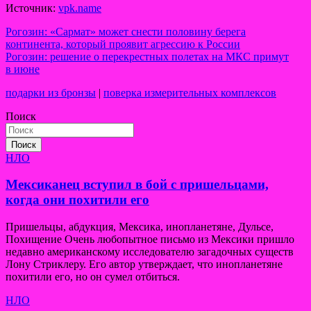
Источник:
vpk.name
Навигация
Рогозин: «Сармат» может снести половину берега
континента, который проявит агрессию к России
по
Рогозин: решение о перекрестных полетах на МКС примут
записям
в июне
подарки из бронзы
|
поверка измерительных комплексов
Поиск
Поиск
НЛО
Мексиканец вступил в бой с пришельцами,
когда они похитили его
Пришельцы, абдукция, Мексика, инопланетяне, Дульсе,
Похищение Очень любопытное письмо из Мексики пришло
недавно американскому исследователю загадочных существ
Лону Стриклеру. Его автор утверждает, что инопланетяне
похитили его, но он сумел отбиться.
НЛО