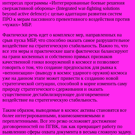
интересах программы «Интегрированные боевые решения
сверхактивной обороны» (Integrated war-fighting solutions
beyond active defence) с целью адаптации развития систем
ПРО к мерам пассивного превентивного воздействия против
«чужих» МБР.
Фактически речь идет о комплексе мер, направленных на
срыв пуска МБР, что способно оказать самое разрушительное
воздействие на стратегическую стабильность. Важно то, что
все эти меры и практические шаги фактически балансируют
на грани косвенных и собственно прямых признаков
качественной гонки вооружений в космосе и позволяют
говорить о том, что создание предпосылок для рывка к
«вепонизации» (выводу в космос ударного оружия) космоса
уже на данном этапе может привести к созданию новой
стратегической ситуации, способной в корне изменить саму
природу стратегического сдерживания и оказать
существенное дестабилизирующее долговременное
воздействие на стратегическую стабильность.
Таким образом, выводимые в космос активы становятся все
более интегрированными, взаимозаменяемыми и
переплетенными. Все это резко осложняет достижение
договоренностей по ПГВК, так как превращает работу по
выявлению сферы охвата документа в весьма сложную задачу.