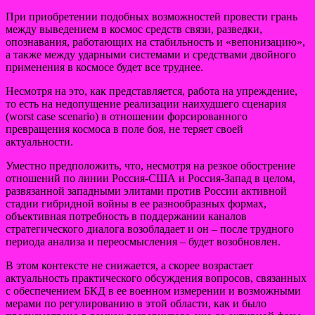
При приобретении подобных возможностей провести грань
между выведением в космос средств связи, разведки,
опознавания, работающих на стабильность и «вепонизацию»,
а также между ударными системами и средствами двойного
применения в космосе будет все труднее.
Несмотря на это, как представляется, работа на упреждение,
то есть на недопущение реализации наихудшего сценария
(worst case scenario) в отношении форсированного
превращения космоса в поле боя, не теряет своей
актуальности.
Уместно предположить, что, несмотря на резкое обострение
отношений по линии Россия-США и Россия-Запад в целом,
развязанной западными элитами против России активной
стадии гибридной войны в ее разнообразных формах,
объективная потребность в поддержании каналов
стратегического диалога возобладает и он – после трудного
периода анализа и переосмысления – будет возобновлен.
В этом контексте не снижается, а скорее возрастает
актуальность практического обсуждения вопросов, связанных
с обеспечением БКД в ее военном измерении и возможными
мерами по регулированию в этой области, как и было