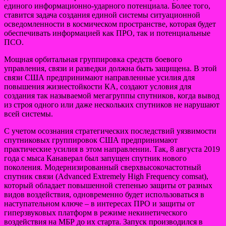
единого информационно-ударного потенциала. Более того,
ставится задача создания единой системы ситуационной
осведомленности в космическом пространстве, которая будет
обеспечивать информацией как ПРО, так и потенциальные
ПСО.
Мощная орбитальная группировка средств боевого
управления, связи и разведки должна быть защищена. В этой
связи США предпринимают направленные усилия для
повышения жизнестойкости КА, создают условия для
создания так называемой мегагруппы спутников, когда вывод
из строя одного или даже нескольких спутников не нарушают
всей системы.
C учетом осознания стратегических последствий уязвимости
спутниковых группировок США предпринимают
практические усилия в этом направлении. Так, 8 августа 2019
года с мыса Канаверал был запущен спутник нового
поколения. Модернизированный сверхвысокочастотный
спутник связи (Advanced Extremely High Frequency comsat),
который обладает повышенной степенью защиты от разных
видов воздействия, одновременно будет использоваться в
наступательном ключе – в интересах ПРО и защиты от
гиперзвуковых платформ в режиме некинетического
воздействия на МБР до их старта. Запуск производился в