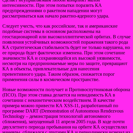
интенсивности. При этом попытки поразить КА
предупреждениями о ракетном нападении могут
рассматриваться как начало ракетно-ядерного удара.
Следует учесть, что как российские, так и американские
подобные системы в основном расположены на
геостационарной или высокоэллиптической орбитах. В случае
появления устойчивых возможностей поражения такого рода
КА стратегическая стабильность будет не только нарушена, но
ее природа будет фактически изменена. При этом сочетание
значимости КА и сохраняющейся их высокой уязвимости,
несмотря на предпринимаемые меры по защите, превращают
КА в объекты, привлекательные для нанесения
превентивного удара. Таким образом, снижается порог
применения силы в космическом пространстве.
Новые возможности получает и Противоспутниковая оборона
(ПСО). При этом ставка делается на невидимость КА в
сочетании с некинетическим воздействием. В качестве
примера можно привести КА ХSS-11, разработанный по
программе DART (Demonstration of Autonomous Rendezvous
Technology – демонстрация технологий автономного
сближения), запущенный 11 апреля 2005 года. В ходе почти
двухлетнего периода пребывания на орбите КА осуществлял
маневры, сближался с другими КА и периодически исчезал из