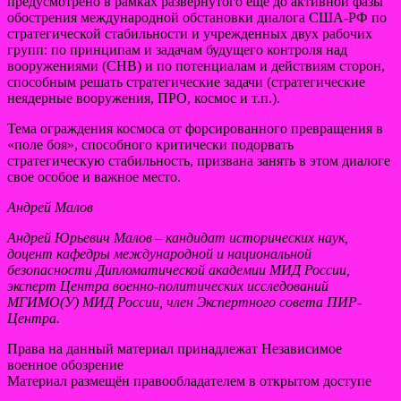
предусмотрено в рамках развернутого еще до активной фазы
обострения международной обстановки диалога США-РФ по
стратегической стабильности и учрежденных двух рабочих
групп: по принципам и задачам будущего контроля над
вооружениями (СНВ) и по потенциалам и действиям сторон,
способным решать стратегические задачи (стратегические
неядерные вооружения, ПРО, космос и т.п.).
Тема ограждения космоса от форсированного превращения в
«поле боя», способного критически подорвать
стратегическую стабильность, призвана занять в этом диалоге
свое особое и важное место.
Андрей Малов
Андрей Юрьевич Малов – кандидат исторических наук,
доцент кафедры международной и национальной
безопасности Дипломатической академии МИД России,
эксперт Центра военно-политических исследований
МГИМО(У) МИД России, член Экспертного совета ПИР-
Центра.
Права на данный материал принадлежат Независимое
военное обозрение
Материал размещён правообладателем в открытом доступе