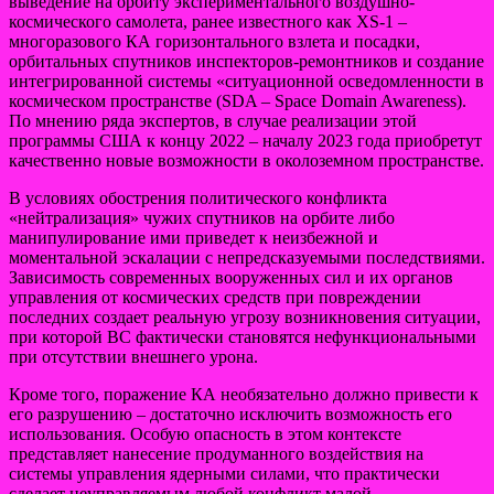
выведение на орбиту экспериментального воздушно-
космического самолета, ранее известного как XS-1 –
многоразового КА горизонтального взлета и посадки,
орбитальных спутников инспекторов-ремонтников и создание
интегрированной системы «ситуационной осведомленности в
космическом пространстве (SDA – Space Domain Awareness).
По мнению ряда экспертов, в случае реализации этой
программы США к концу 2022 – началу 2023 года приобретут
качественно новые возможности в околоземном пространстве.
В условиях обострения политического конфликта
«нейтрализация» чужих спутников на орбите либо
манипулирование ими приведет к неизбежной и
моментальной эскалации с непредсказуемыми последствиями.
Зависимость современных вооруженных сил и их органов
управления от космических средств при повреждении
последних создает реальную угрозу возникновения ситуации,
при которой ВС фактически становятся нефункциональными
при отсутствии внешнего урона.
Кроме того, поражение КА необязательно должно привести к
его разрушению – достаточно исключить возможность его
использования. Особую опасность в этом контексте
представляет нанесение продуманного воздействия на
системы управления ядерными силами, что практически
сделает неуправляемым любой конфликт малой