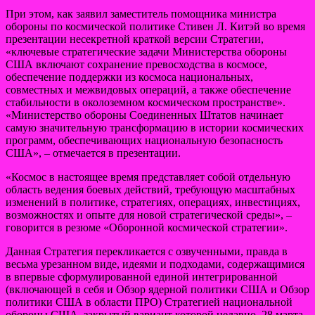
При этом, как заявил заместитель помощника министра
обороны по космической политике Стивен Л. Китэй во время
презентации несекретной краткой версии Стратегии,
«ключевые стратегические задачи Министерства обороны
США включают сохранение превосходства в космосе,
обеспечение поддержки из космоса национальных,
совместных и межвидовых операций, а также обеспечение
стабильности в околоземном космическом пространстве».
«Министерство обороны Соединенных Штатов начинает
самую значительную трансформацию в истории космических
программ, обеспечивающих национальную безопасность
США», – отмечается в презентации.
«Космос в настоящее время представляет собой отдельную
область ведения боевых действий, требующую масштабных
изменений в политике, стратегиях, операциях, инвестициях,
возможностях и опыте для новой стратегической среды», –
говорится в резюме «Оборонной космической стратегии».
Данная Стратегия перекликается с озвученными, правда в
весьма урезанном виде, идеями и подходами, содержащимися
в впервые сформулированной единой интегрированной
(включающей в себя и Обзор ядерной политики США и Обзор
политики США в области ПРО) Стратегией национальной
обороны США, закрытый вариант которой недавно, 28 марта,