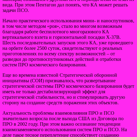
вида. При этом Пентагон дал понять, что КА может решать
задачи ПСО.
Начало практического использования мини- и наноспутников,
в том числе методом «роя», стало во многом возможным
благодаря работе беспилотного многоразового КА
вертикального взлета и горизонтальной посадки Х-37В.
Шесть последовательных запусков этого КА, уже проведшего
на орбите более 2500 суток, свидетельствуют о реальных
приготовлениях по всему спектру возможностей – от
разведки до противоспутниковых действий и отработки
систем ПРО космического базирования.
Еще во времена известной Стратегической оборонной
инициативы (СОИ) признавалось, что развертывание
стратегической системы ПРО космического базирования будет
иметь не только дестабилизирующий эффект для
стратегической стабильности, но и стимулировать другую
сторону на создание средств поражения этих объектов.
Актуальность проблемы взаимовлияния ПРО и ПСО
значительно возросла после выхода США из Договора по
ПРО в 2002 году. При этом важно осознание тенденции
взаимозаменяемого использования систем ПРО и ПСО. На
деле такое тесное переплетение способствует созданию