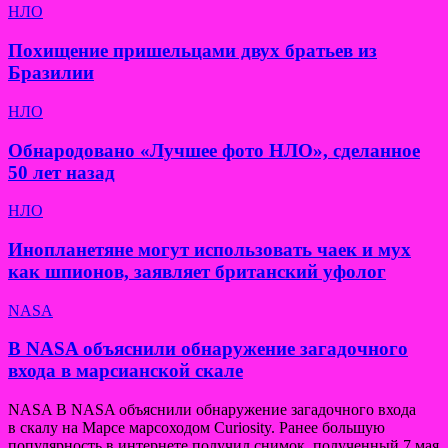
НЛО
Похищение пришельцами двух братьев из
Бразилии
НЛО
Обнародовано «Лучшее фото НЛО», сделанное
50 лет назад
НЛО
Инопланетяне могут использовать чаек и мух
как шпионов, заявляет британский уфолог
NASA
В NASA объяснили обнаружение загадочного
входа в марсианской скале
NASA В NASA объяснили обнаружение загадочного входа
в скалу на Марсе марсоходом Curiosity. Ранее большую
популярность в интернете получил снимок, полученный 7 мая