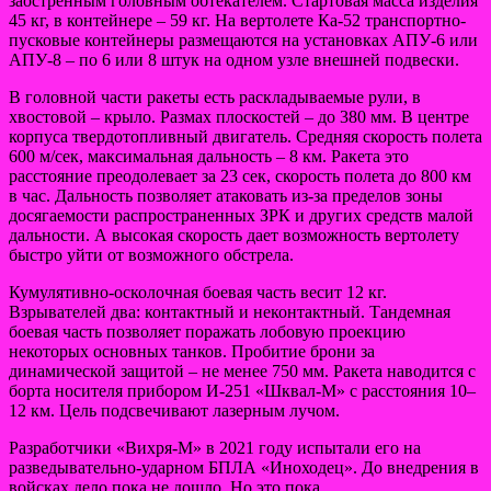
заостренным головным обтекателем. Стартовая масса изделия
45 кг, в контейнере – 59 кг. На вертолете Ка-52 транспортно-
пусковые контейнеры размещаются на установках АПУ-6 или
АПУ-8 – по 6 или 8 штук на одном узле внешней подвески.
В головной части ракеты есть раскладываемые рули, в
хвостовой – крыло. Размах плоскостей – до 380 мм. В центре
корпуса твердотопливный двигатель. Средняя скорость полета
600 м/сек, максимальная дальность – 8 км. Ракета это
расстояние преодолевает за 23 сек, скорость полета до 800 км
в час. Дальность позволяет атаковать из-за пределов зоны
досягаемости распространенных ЗРК и других средств малой
дальности. А высокая скорость дает возможность вертолету
быстро уйти от возможного обстрела.
Кумулятивно-осколочная боевая часть весит 12 кг.
Взрывателей два: контактный и неконтактный. Тандемная
боевая часть позволяет поражать лобовую проекцию
некоторых основных танков. Пробитие брони за
динамической защитой – не менее 750 мм. Ракета наводится с
борта носителя прибором И-251 «Шквал-М» с расстояния 10–
12 км. Цель подсвечивают лазерным лучом.
Разработчики «Вихря-М» в 2021 году испытали его на
разведывательно-ударном БПЛА «Иноходец». До внедрения в
войсках дело пока не дошло. Но это пока.