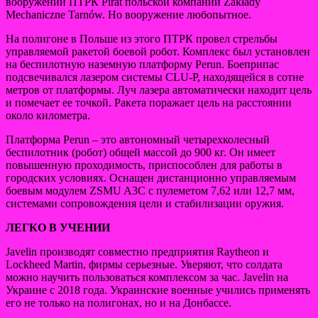
вооружений ПТРК Pirat польской компании Zakłady
Mechaniczne Tarnów. Но вооружение любопытное.
На полигоне в Польше из этого ПТРК провел стрельбы
управляемой ракетой боевой робот. Комплекс был установлен
на беспилотную наземную платформу Perun. Боеприпас
подсвечивался лазером системы CLU-P, находящейся в сотне
метров от платформы. Луч лазера автоматически находит цель
и помечает ее точкой. Ракета поражает цель на расстоянии
около километра.
Платформа Perun – это автономный четырехколесный
беспилотник (робот) общей массой до 900 кг. Он имеет
повышенную проходимость, приспособлен для работы в
городских условиях. Оснащен дистанционно управляемым
боевым модулем ZSMU A3C с пулеметом 7,62 или 12,7 мм,
системами сопровождения цели и стабилизации оружия.
ЛЕГКО В УЧЕНИИ
Javelin производят совместно предприятия Raytheon и
Lockheed Martin, фирмы серьезные. Уверяют, что солдата
можно научить пользоваться комплексом за час. Javelin на
Украине с 2018 года. Украинские военные учились применять
его не только на полигонах, но и на Донбассе.