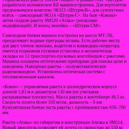
разработало коломенское КБ машиностроения. Для вертолетов
предназначался комплекс 9К113 «Штурм-В», для сухопутных
войск – самоходный 9К114 «Штурм-С». На базе «Кокона»
затем создали ракету 9М120 «Атака» (несколько
модификаций). И венец линейки – «Штурм-СМ».
Самоходная боевая машина построена на шасси МТ-ЛБ,
преодолевает водные преграды вплавь. Есть рабочие места
для двух членов экипажа, водителя и командира-оператора,
имеется подъемная пусковая установка и механическая
укладка на 12 транспортно-пусковых контейнеров с ракетами.
Машина оснащена оптическими приборами для поиска цели и
наведения. Наведение ракеты – полуавтоматическое
радиокомандное. Установлена оптическая система с
тепловизионным каналом.
«Кокон» – управляемая ракета в цилиндрическом корпусе
длиной 1,83 м и диаметром 130 мм (не учитывая
раскрываемые плоскости). Масса ракеты в контейнере 46,5 кг.
Скорость полета более 350 м/сек, дальность – 6 км.
Кумулятивная боевая часть ракеты с пробиваемостью 650–700
мм.
Ракета «Атака» по габаритам и конструкции близка к 9М114.
Новый двигатель позволяет ей лететь со скоростью до 550 м/