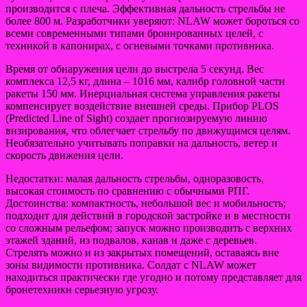
производится с плеча. Эффективная дальность стрельбы не
более 800 м. Разработчики уверяют: NLAW может бороться со
всеми современными типами бронированных целей, с
техникой в капонирах, с огневыми точками противника.
Время от обнаружения цели до выстрела 5 секунд. Вес
комплекса 12,5 кг, длина – 1016 мм, калибр головной части
ракеты 150 мм. Инерциальная система управления ракеты
компенсирует воздействие внешней среды. Прибор PLOS
(Predicted Line of Sight) создает прогнозируемую линию
визирования, что облегчает стрельбу по движущимся целям.
Необязательно учитывать поправки на дальность, ветер и
скорость движения цели.
Недостатки: малая дальность стрельбы, одноразовость,
высокая стоимость по сравнению с обычными РПГ.
Достоинства: компактность, небольшой вес и мобильность;
подходит для действий в городской застройке и в местности
со сложным рельефом; запуск можно производить с верхних
этажей зданий, из подвалов, канав и даже с деревьев.
Стрелять можно и из закрытых помещений, оставаясь вне
зоны видимости противника. Солдат с NLAW может
находиться практически где угодно и потому представляет для
бронетехники серьезную угрозу.