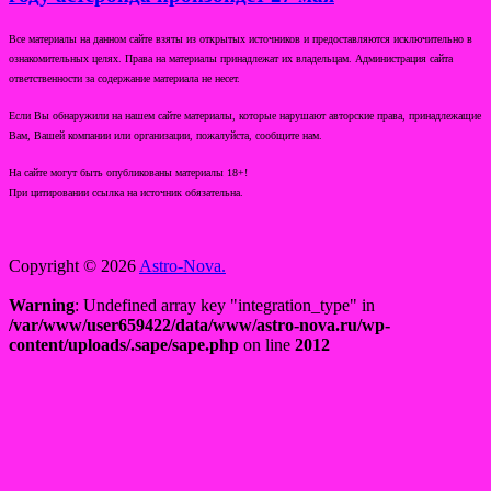
Все материалы на данном сайте взяты из открытых источников и предоставляются исключительно в
ознакомительных целях. Права на материалы принадлежат их владельцам. Администрация сайта
ответственности за содержание материала не несет.
Если Вы обнаружили на нашем сайте материалы, которые нарушают авторские права, принадлежащие
Вам, Вашей компании или организации, пожалуйста, сообщите нам.
На сайте могут быть опубликованы материалы 18+!
При цитировании ссылка на источник обязательна.
Copyright © 2026
Astro-Nova.
Warning
: Undefined array key "integration_type" in
/var/www/user659422/data/www/astro-nova.ru/wp-
content/uploads/.sape/sape.php
on line
2012