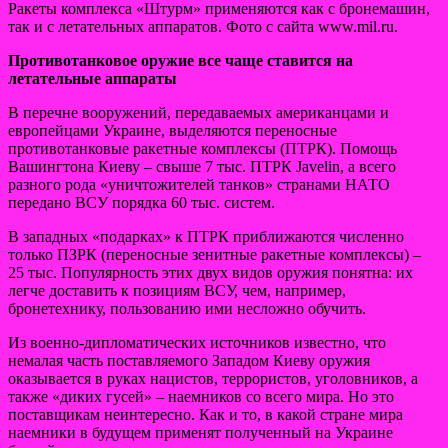
Ракеты комплекса «Штурм» применяются как с бронемашин,
так и с летательных аппаратов. Фото с сайта www.mil.ru.
Противотанковое оружие все чаще ставится на
летательные аппараты
В перечне вооружений, передаваемых американцами и
европейцами Украине, выделяются
переносные
противотанковые ракетные комплексы (ПТРК). Помощь
Вашингтона Киеву – свыше 7 тыс. ПТРК Javelin, а всего
разного рода «уничтожителей танков» странами НАТО
передано ВСУ порядка 60 тыс. систем.
В западных «подарках» к ПТРК приближаются численно
только ПЗРК (переносные зенитные ракетные комплексы) –
25 тыс. Популярность этих двух видов оружия понятна: их
легче доставить к позициям ВСУ, чем, например,
бронетехнику, пользованию ими несложно обучить.
Из военно-дипломатических источников известно, что
немалая часть поставляемого Западом Киеву оружия
оказывается в руках нацистов, террористов, уголовников, а
также «диких гусей» – наемников со всего мира. Но это
поставщикам неинтересно. Как и то, в какой стране мира
наемники в будущем применят полученный на Украине