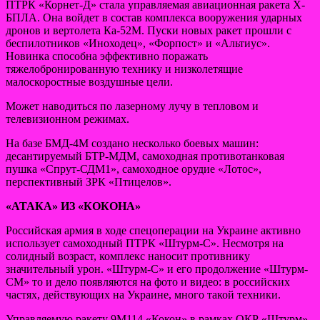
ПТРК «Корнет-Д» стала управляемая авиационная ракета Х-
БПЛА. Она войдет в состав комплекса вооружения ударных
дронов и вертолета Ка-52М. Пуски новых ракет прошли с
беспилотников «Иноходец», «Форпост» и «Альтиус».
Новинка способна эффективно поражать
тяжелобронированную технику и низколетящие
малоскоростные воздушные цели.
Может наводиться по лазерному лучу в тепловом и
телевизионном режимах.
На базе БМД-4М создано несколько боевых машин:
десантируемый БТР-МДМ, самоходная противотанковая
пушка «Спрут-СДМ1», самоходное орудие «Лотос»,
перспективный ЗРК «Птицелов».
«АТАКА» ИЗ «КОКОНА»
Российская армия в ходе спецоперации на Украине активно
использует самоходный ПТРК «Штурм-С». Несмотря на
солидный возраст, комплекс наносит противнику
значительный урон. «Штурм-С» и его продолжение «Штурм-
СМ» то и дело появляются на фото и видео: в российских
частях, действующих на Украине, много такой техники.
Управляемую ракету 9М114 «Кокон» в рамках ОКР «Штурм»