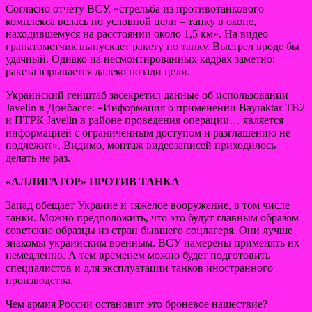
Согласно отчету ВСУ, «стрельба из противотанкового
комплекса велась по условной цели – танку в окопе,
находившемуся на расстоянии около 1,5 км». На видео
гранатометчик выпускает ракету по танку. Выстрел вроде бы
удачный. Однако на несмонтированных кадрах заметно:
ракета взрывается далеко позади цели.
Украинский генштаб засекретил данные об использовании
Javelin в Донбассе: «Информация о применении Bayraktar TB2
и ПТРК Javelin в районе проведения операции… является
информацией с ограниченным доступом и разглашению не
подлежит». Видимо, монтаж видеозаписей приходилось
делать не раз.
«АЛЛИГАТОР» ПРОТИВ ТАНКА
Запад обещает Украине и тяжелое вооружение, в том числе
танки. Можно предположить, что это будут главным образом
советские образцы из стран бывшего соцлагеря. Они лучше
знакомы украинским военным. ВСУ намерены применять их
немедленно. А тем временем можно будет подготовить
специалистов и для эксплуатации танков иностранного
производства.
Чем армия России остановит это броневое нашествие?