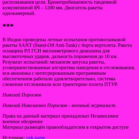
распознавания цели. Бронепробиваемость тандемной
кумулятивной БЧ – 1200 мм. Двигатель ракеты
однокамерный.
***
В Индии проведены летные испытания противотанковой
ракеты SANT (Stand-Off Anti-Tank) с борта вертолета. Ракета
оснащена РЛ ГСН миллиметрового диапазона для
высокоточных ударов, дальность поражения до 10 км.
Результат испытаний: механизм запуска ракеты,
усовершенствованные алгоритмы наведения и отслеживания,
вся авионика с интегрированным программным
обеспечением работали удовлетворительно, системы
слежения отслеживали всю траекторию полета ПТУР.
Николай Поросков
Николай Николаевич Поросков – военный журналист.
Права на данный материал принадлежат Независимое
военное обозрение
Материал размещён правообладателем в открытом доступе
Источник:
vpk.name