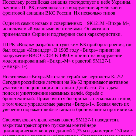
Поскольку российская авиация господствует в небе Украины,
начнем с ПТРК, имеющихся на вооружении армейской и
фронтовой авиации ВКС России. Их несколько типов.
Один из самых новых и совершенных – 9К121М «Вихрь-М»,
используемый ударными вертолетами. Он активно
применялся в Сирии и подтвердил свои характеристики.
ПТРК «Вихрь» разработан тульским КБ приборостроения, где
был создан «Искандер». В 1985 году «Вихрь» принят на
вооружение ВВС СССР. В 1990-м принят на вооружение
модернизированный «Вихрь-М» с ракетой 9М127-1
(«Вихрь-1»).
Носителями «Вихря-М» стали серийные вертолеты Ка-52.
Сегодня российские летчики на Ка-52 принимают активное
участие в спецоперации по защите Донбасса. Их задача –
поиск и уничтожение наземных целей, борьба с
бронетехникой. Применяются боеприпасы нескольких типов,
в том числе управляемые ракеты «Вихрь-1». Боевая часть их
уверенно поражает любые танки и бронемашины противника.
Сверхзвуковая управляемая ракета 9М127-1 находится в
закрытом транспортно-пусковом контейнере –
цилиндрическом корпусе длиной 2,75 м и диаметром 130 мм с