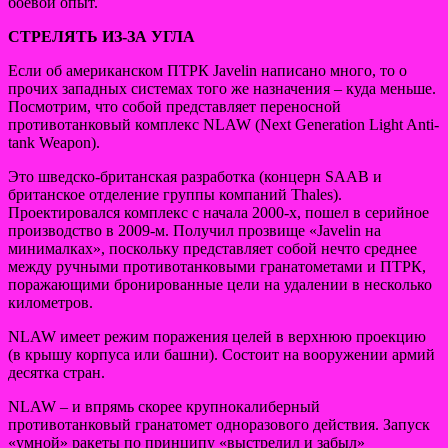
боевой опыт.
СТРЕЛЯТЬ ИЗ-ЗА УГЛА
Если об американском ПТРК Javelin написано много, то о
прочих западных системах того же назначения – куда меньше.
Посмотрим, что собой представляет переносной
противотанковый комплекс NLAW (Next Generation Light Anti-
tank Weapon).
Это шведско-британская разработка (концерн SAAB и
британское отделение группы компаний Thales).
Проектировался комплекс с начала 2000-х, пошел в серийное
производство в 2009-м. Получил прозвище «Javelin на
минималках», поскольку представляет собой нечто среднее
между ручными противотанковыми гранатометами и ПТРК,
поражающими бронированные цели на удалении в несколько
километров.
NLAW имеет режим поражения целей в верхнюю проекцию
(в крышу корпуса или башни). Состоит на вооружении армий
десятка стран.
NLAW – и впрямь скорее крупнокалиберный
противотанковый гранатомет одноразового действия. Запуск
«умной» ракеты по принципу «выстрелил и забыл»