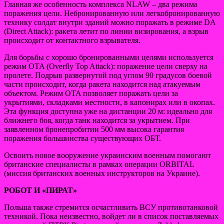
Главная же особенность комплекса NLAW – два режима
поражения цели. Небронированную или легкобронированную
технику солдат внутри зданий можно поражать в режиме DA
(Direct Attack): ракета летит по линии визирования, а взрыв
происходит от контактного взрывателя.
Для борьбы с хорошо бронированными целями используется
режим OTA (Overfly Top Attack): поражение цели сверху на
пролете. Подрыв развернутой под углом 90 градусов боевой
части происходит, когда ракета находится над атакуемым
объектом. Режим OTA позволяет поражать цели за
укрытиями, складками местности, в капонирах или в окопах.
Эта функция доступна уже на дистанции 20 м: идеально для
ближнего боя, когда танк находится за укрытием. При
заявленном бронепробитии 500 мм высока гарантия
поражения большинства существующих ОБТ.
Освоить новое вооружение украинским военным помогают
британские специалисты в рамках операции ORBITAL
(миссия британских военных инструкторов на Украине).
РОБОТ И «ПИРАТ»
Польша также стремится осчастливить ВСУ противотанковой
техникой. Пока неизвестно, войдет ли в список поставляемых