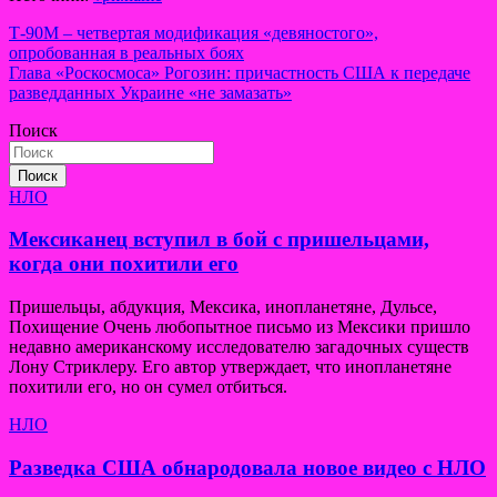
Навигация
Т-90М – четвертая модификация «девяностого»,
опробованная в реальных боях
по
Глава «Роскосмоса» Рогозин: причастность США к передаче
записям
разведданных Украине «не замазать»
Поиск
Поиск
НЛО
Мексиканец вступил в бой с пришельцами,
когда они похитили его
Пришельцы, абдукция, Мексика, инопланетяне, Дульсе,
Похищение Очень любопытное письмо из Мексики пришло
недавно американскому исследователю загадочных существ
Лону Стриклеру. Его автор утверждает, что инопланетяне
похитили его, но он сумел отбиться.
НЛО
Разведка США обнародовала новое видео с НЛО