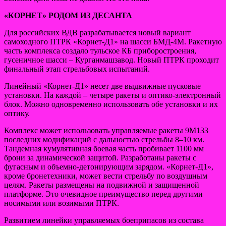
«КОРНЕТ» РОДОМ ИЗ ДЕСАНТА
Для российских ВДВ разрабатывается новый вариант
самоходного ПТРК «Корнет-Д1» на шасси БМД-4М. Ракетную
часть комплекса создало тульское КБ приборостроения,
гусеничное шасси – Курганмашзавод. Новый ПТРК проходит
финальный этап стрельбовых испытаний.
Линейный «Корнет-Д1» несет две выдвижные пусковые
установки. На каждой – четыре ракеты и оптико-электронный
блок. Можно одновременно использовать обе установки и их
оптику.
Комплекс может использовать управляемые ракеты 9М133
последних модификаций с дальностью стрельбы 8–10 км.
Тандемная кумулятивная боевая часть пробивает 1100 мм
брони за динамической защитой. Разработаны ракеты с
фугасным и объемно-детонирующим зарядом. «Корнет-Д1»,
кроме бронетехники, может вести стрельбу по воздушным
целям. Ракеты размещены на подвижной и защищенной
платформе. Это очевидное преимущество перед другими
носимыми или возимыми ПТРК.
Развитием линейки управляемых боеприпасов из состава