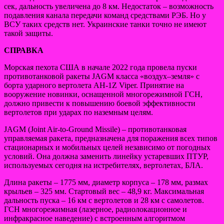
сек, дальность увеличена до 8 км. Недостаток – возможность
подавления канала передачи команд средствами РЭБ. Но у
ВСУ таких средств нет. Украинские танки точно не имеют
такой защиты.
СПРАВКА
Морская пехота США в начале 2022 года провела пуски
противотанковой ракеты JAGM класса «воздух–земля» с
борта ударного вертолета AH-1Z Viper. Принятие на
вооружение новинки, оснащенной многорежимной ГСН,
должно привести к повышению боевой эффективности
вертолетов при ударах по наземным целям.
JAGM (Joint Air-to-Ground Missile) – противотанковая
управляемая ракета, предназначена для поражения всех типов
стационарных и мобильных целей независимо от погодных
условий. Она должна заменить линейку устаревших ПТУР,
используемых сегодня на истребителях, вертолетах, БЛА.
Длина ракеты – 1775 мм, диаметр корпуса – 178 мм, размах
крыльев – 325 мм. Стартовый вес – 48,9 кг. Максимальная
дальность пуска – 16 км с вертолетов и 28 км с самолетов.
ГСН многорежимная (лазерное, радиолокационное и
инфракрасное наведение) с встроенным алгоритмом