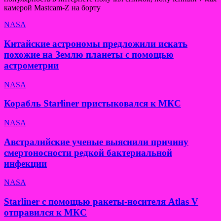
камерой Mastcam-Z на борту
NASA
Китайские астрономы предложили искать
похожие на Землю планеты с помощью
астрометрии
NASA
Корабль Starliner пристыковался к МКС
NASA
Австралийские ученые выяснили причину
смертоносности редкой бактериальной
инфекции
NASA
Starliner с помощью ракеты-носителя Atlas V
отправился к МКС