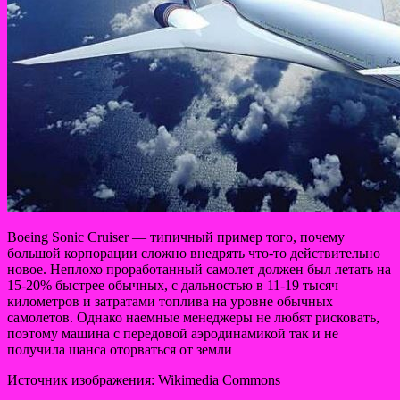
Boeing Sonic Cruiser — типичный пример того, почему
большой корпорации сложно внедрять что-то действительно
новое. Неплохо проработанный самолет должен был летать на
15-20% быстрее обычных, с дальностью в 11-19 тысяч
километров и затратами топлива на уровне обычных
самолетов. Однако наемные менеджеры не любят рисковать,
поэтому машина с передовой аэродинамикой так и не
получила шанса оторваться от земли
Источник изображения: Wikimedia Commons