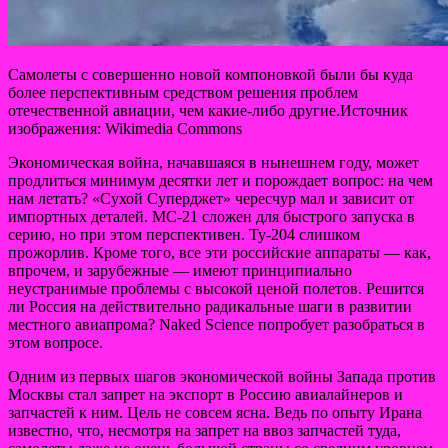
Самолеты c совершенно новой компоновкой были бы куда
более перспективным средством решения проблем
отечественной авиации, чем какие-либо другие.Источник
изображения: Wikimedia Commons
Экономическая война, начавшаяся в нынешнем году, может
продлиться минимум десятки лет и
порождает вопрос: на чем
нам летать? «Сухой Суперджет» чересчур мал и зависит от
импортных деталей. МС-21 сложен для быстрого запуска в
серию, но при этом перспективен. Ту-204 слишком
прожорлив. Кроме того, все эти российские аппараты — как,
впрочем, и зарубежные — имеют принципиально
неустранимые проблемы с высокой ценой полетов. Решится
ли Россия на действительно радикальные шаги в развитии
местного авиапрома? Naked Science попробует разобраться в
этом вопросе.
Одним из первых шагов экономической войны Запада против
Москвы стал запрет на экспорт в Россию авиалайнеров и
запчастей к ним. Цель не совсем ясна. Ведь по опыту Ирана
известно, что, несмотря на запрет на ввоз запчастей туда,