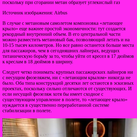
поскольку при сгорании метан образует углекислый газ
Источник изображения: Airbus
В случае с метановым самолетом компоновка «летающее
крыло» еще важнее простой экономичности: тут создается
рекордный внутренний объем. В его центральной части
можно разместить метановый бак, позволяющий летать и на
10-15 тысяч километров. Но все равно останется больше места
для пассажиров, чем в сегодняшних лайнерах, ведущих
титаническую борьбу за то, чтобы уйти от кресел в 17 дюймов
к креслам в 18 дюймов в ширину.
Следует четко понимать: крупных пассажирских лайнеров ни
с несущим фюзеляжем, ни с «летающим крылом» никогда не
было. Оба типа конструкций десятки лет остаются в эскизных
проектах, поскольку сильно отличаются от существующих. И
если несущий фюзеляж хотя бы имеет сходное с
существующим управление в полете, то «летающее крыло»
нуждается в существенно переработанной системе
стабилизации в полете.