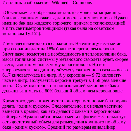
Источник изображения: Wikimedia Commons
«Обычным» газообразным метаном самолет на заправишь:
баллоны слишком тяжелы, да и места занимают много. Нужен
именно бак для жидкого горючего, причем с теплоизоляцией
в пять сантиметров толщиной (такая была на советском
метановом Ту-155).
И вот здесь начинаются сложности. На единицу веса метан
при сгорании дает на 18% больше энергии, чем керосин.
Значт даже несмотря на необходимость в теплоизоляции бака,
масса топливной системы у метанового самолета будет, скорее
всего, заметно меньше, чем у керосинового. Но вот
энергоемкость на единицу
объема
у сжиженного газа — всего
6,17 киловатт-часа на литр. А у керосина — 9,72 киловатт-
часа на литр. Получается, керосин требует в 1,58 раза меньше
места. С учетом стенок с теплоизоляцией метановые баки
должны занимать на 60% больший объем, чем керосиновые.
Кроме того, для снижения теплопотерь метановые баки лучше
делать «одним куском». Следовательно, их нельзя частично
вынести в крылья, как это делают с баками в керосиновых
лайнерах. Нужно найти немало места в фюзеляже: только тут
есть достаточный объем для размещения крупного по объему
бака «одним куском». Средний по размерам авиалайнер