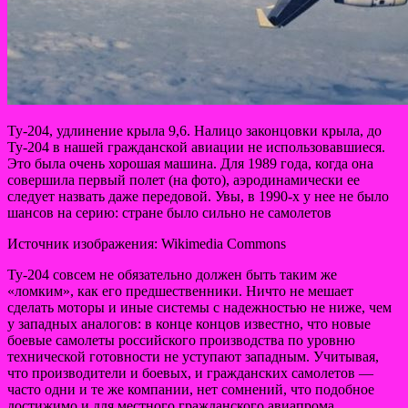
Ту-204, удлинение крыла 9,6. Налицо законцовки крыла, до
Ту-204 в нашей гражданской авиации не использовавшиеся.
Это была очень хорошая машина. Для 1989 года, когда она
совершила первый полет (на фото), аэродинамически ее
следует назвать даже передовой. Увы, в 1990-х у нее не было
шансов на серию: стране было сильно не самолетов
Источник изображения: Wikimedia Commons
Ту-204 совсем не обязательно должен быть таким же
«ломким», как его предшественники. Ничто не мешает
сделать моторы и иные системы с надежностью не ниже, чем
у западных аналогов: в конце концов известно, что новые
боевые самолеты российского производства по уровню
технической готовности не уступают западным. Учитывая,
что производители и боевых, и гражданских самолетов —
часто одни и те же компании, нет сомнений, что подобное
достижимо и для местного гражданского авиапрома.