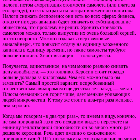
налоги, потом амортизация стоимости самолета (или плата за
его аренду), то есть затраты на возврат вложенного капитала.
Налоги снижать бесполезно: они есть во всех сферах бизнеса,
отказ от них для авиации будет означать ее субсидирование
обществом, что проблему не решит. Уронить стоимость
самолетов можно, только выпустив их очень большой серией,
но это непросто. Можно создавать сверхзвуковые
авиалайнеры, что повысит отдачу на единицу вложенного
капитала в единицу времени, но такие самолеты требуют
больше топлива. Хвост вытащил — голова увязла.
Получается, единственное, на чем можно реально снизить
цену авиабилета, — это топливо. Керосин стоит гораздо
больше доллара за килограмм. Чем его можно было бы
заменить? Самый простой вариант, испробованный
отечественным авиапромом еще десятки лет назад, — метан.
Плюсы очевидны: он горит чище, дает меньше убивающих
людей микрочастиц. К тому же стоит в два-три раза меньше,
чем керосин.
Когда мы говорим «в два-три раза», то имеем в виду, конечно,
не сам природный газ в его исходном виде: в пересчете на
единицу теплотворной способности он во много-много раз
дешевле керосина. Речь идет именно о сжижженном
природном газе (СПГ), поскольку на его охлаждение до минус