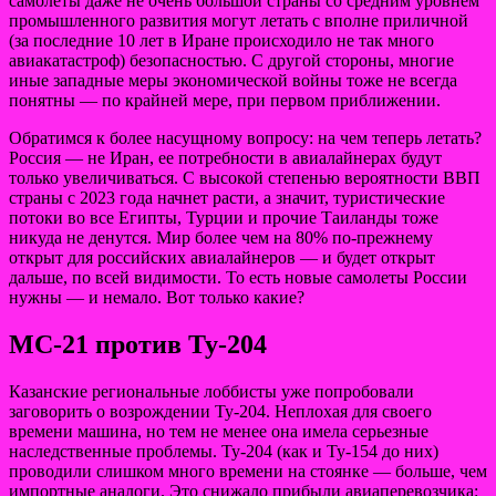
самолеты даже не очень большой страны со средним уровнем
промышленного развития могут летать с вполне приличной
(за последние 10 лет в Иране происходило не так много
авиакатастроф) безопасностью. С другой стороны, многие
иные западные меры экономической войны тоже не всегда
понятны — по крайней мере, при первом приближении.
Обратимся к более насущному вопросу: на чем теперь летать?
Россия — не Иран, ее потребности в авиалайнерах будут
только увеличиваться. С высокой степенью вероятности ВВП
страны с 2023 года начнет расти, а значит, туристические
потоки во все Египты, Турции и прочие Таиланды тоже
никуда не денутся. Мир более чем на 80% по-прежнему
открыт для российских авиалайнеров — и будет открыт
дальше, по всей видимости. То есть новые самолеты России
нужны — и немало. Вот только какие?
МС-21 против Ту-204
Казанские региональные лоббисты уже попробовали
заговорить о возрождении Ту-204. Неплохая для своего
времени машина, но тем не менее она имела серьезные
наследственные проблемы. Ту-204 (как и Ту-154 до них)
проводили слишком много времени на стоянке — больше, чем
импортные аналоги. Это снижало прибыли авиаперевозчика: