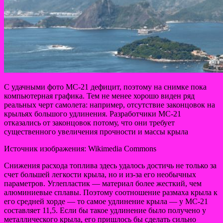
С удачными фото МС-21 дефицит, поэтому на снимке пока
компьютерная графика. Тем не менее хорошо виден ряд
реальных черт самолета: например, отсутствие законцовок на
крыльях большого удлинения. Разработчики МС-21
отказались от законцовок потому, что они требует
существенного увеличения прочности и массы крыла
Источник изображения: Wikimedia Commons
Снижения расхода топлива здесь удалось достичь не только за
счет большей легкости крыла, но и из-за его необычных
параметров. Углепластик — материал более жесткий, чем
алюминиевые сплавы. Поэтому соотношение размаха крыла к
его средней хорде — то самое удлинение крыла — у МС-21
составляет 11,5. Если бы такое удлинение было получено у
металлического крыла, его пришлось бы сделать сильно