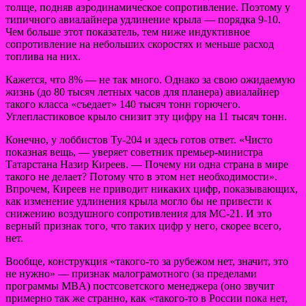
толще, подняв аэродинамическое сопротивление. Поэтому у
типичного авиалайнера удлинение крыла — порядка 9-10.
Чем больше этот показатель, тем ниже индуктивное
сопротивление на небольших скоростях и меньше расход
топлива на них.
Кажется, что 8% — не так много. Однако за свою ожидаемую
жизнь (до 80 тысяч летных часов для планера) авиалайнер
такого класса «съедает» 140 тысяч тонн горючего.
Углепластиковое крыло снизит эту цифру на 11 тысяч тонн.
Конечно, у лоббистов Ту-204 и здесь готов ответ. «Чисто
показная вещь, — уверяет советник премьер-министра
Татарстана Назир Киреев. — Почему ни одна страна в мире
такого не делает? Потому что в этом нет необходимости».
Впрочем, Киреев не приводит никаких цифр, показывающих,
как изменение удлинения крыла могло бы не привести к
снижению воздушного сопротивления для МС-21. И это
верный признак того, что таких цифр у него, скорее всего,
нет.
Вообще, конструкция «такого-то за рубежом нет, значит, это
не нужно» — признак малограмотного (за пределами
программы MBA) постсоветского менеджера (оно звучит
примерно так же странно, как «такого-то в России пока нет,