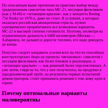
По описанным выше причинам на практике выбор между
традиционным самолетом типа МС-21, несущим фюзеляжем
(как у М-60) и «летающим крылом», как у концепта Boeing
754 Husky из 1970-х, даже не стоит. В условиях, в которых
оказалась российская авиационная отрасль, нужно
одновременно прорабатывать все возможные варианты.
МС-21 в высокой степени готовности. Поэтому, несмотря на
ограниченную дальность в 6400 километров (Москва —
Хабаровск, не дальше) и дорогое топливо, его надо доводить
до конца.
Попутно следует направить усилия всех на что-то способных
конструкторских бюро на проекты «метановых» самолетов с
несущим фюзеляжем, как более близкие к реализации, и
«летающих крыльев» — как решений более перспективных. А
уже затем, глядя на то, что у них получилось, на продувки в
аэродинамической трубе, на результаты первых испытаний
демонстраторов, стоит принимать решения о том, кому идти в
серию.
Почему оптимальные варианты
маловероятны