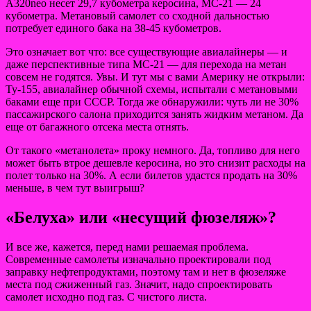
А320neo несет 29,7 кубометра керосина, МС-21 — 24
кубометра. Метановый самолет со сходной дальностью
потребует единого бака на 38-45 кубометров.
Это означает вот что: все существующие авиалайнеры — и
даже перспективные типа МС-21 — для перехода на метан
совсем не годятся. Увы. И тут мы с вами Америку не открыли:
Ту-155, авиалайнер обычной схемы, испытали с метановыми
баками еще при СССР. Тогда же обнаружили: чуть ли не 30%
пассажирского салона приходится занять жидким метаном. Да
еще от багажного отсека места отнять.
От такого «метанолета» проку немного. Да, топливо для него
может быть втрое дешевле керосина, но это снизит расходы на
полет только на 30%. А если билетов удастся продать на 30%
меньше, в чем тут выигрыш?
«Белуха» или «несущий фюзеляж»?
И все же, кажется, перед нами решаемая проблема.
Современные самолеты изначально проектировали под
заправку нефтепродуктами, поэтому там и нет в фюзеляже
места под сжиженный газ. Значит, надо спроектировать
самолет исходно под газ. С чистого листа.