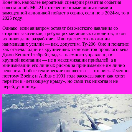
Конечно, наиболее вероятный сценарий развития события —
совсем иной. МС-21 с отечественными двигателями и
замещенной авионикой пойдет в серию, если не в 2024-м, то в
2025 году.
Однако, если авиапром оставят без жесткого давления со
стороны заказчиков, требующих метановых самолетов, то он
их никогда не разработает. Или сделает это по линии
наименьших усилий — как, допустим, Ту-206. Оно и понятно:
как отмечал один из крупнейших экономистов прошлого века
Джон Кеннет Гэлбрейт, задача наемного управленца в
крупной компании — не в максимизации прибылей, а в
минимизации его личных рисков за принимаемые им лично
решения. Любые технические новшества — это риск. Именно
поэтому Boeing и Airbus с 1991 года рассказывают, как хотят
перейти к «летающему крылу», но сами так никогда и не
перейдут к нему.