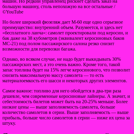
машин. Но редкий управленец рискнет сделать заказ на
большую машину, столь непохожую на все остальные /
©YouTube
Но более широкий фюзеляж дает М-60 еще одно серьезное
преимущество: внутренний объем. Разумеется, и здесь нет
«бесплатного ланча»: самолет проектировали под керосин, и
бак даже на 38 кубометров (эквивалент керосиновых баков
МС-21) под полом пассажирского салона резко снизит
возможности для перевозки багажа.
Однако, во всяком случае, не надо будет выкидывать 30%
пассажирских мест, а это очень важно. Кроме того, такой
запас топлива будет на 15% легче керосинового, что позволит
снизить максимальную массу самолета — то есть
материалоемкость его шасси и некоторых других элементов.
Самое важное: топливо для него обойдется в два-три раза
дешевле, чем современные керосиновые лайнеры. А значит, и
себестоимость билетов может быть на 20-25% меньше. Более
низкие цены — выше заполняемость самолета, больше
количество самолетов в серии. Выше заполняемость — выше
прибыль, больше число самолетов в серии — ниже их цена за
штуку.