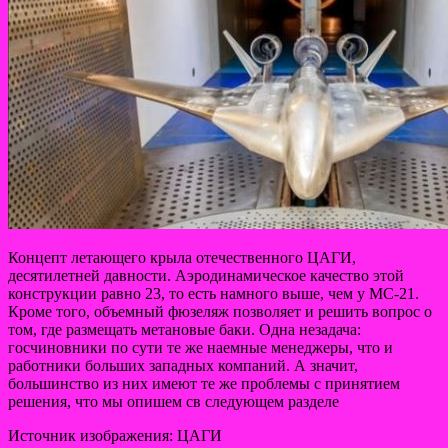
Концепт летающего крыла отечественного ЦАГИ,
десятилетней давности. Аэродинамическое качество этой
конструкции равно 23, то есть намного выше, чем у МС-21.
Кроме того, объемный фюзеляж позволяет и решить вопрос о
том, где размещать метановые баки. Одна незадача:
госчиновники по сути те же наемные менеджеры, что и
работники больших западных компаний. А значит,
большинство из них имеют те же проблемы с принятием
решения, что мы опишем св следующем разделе
Источник изображения: ЦАГИ