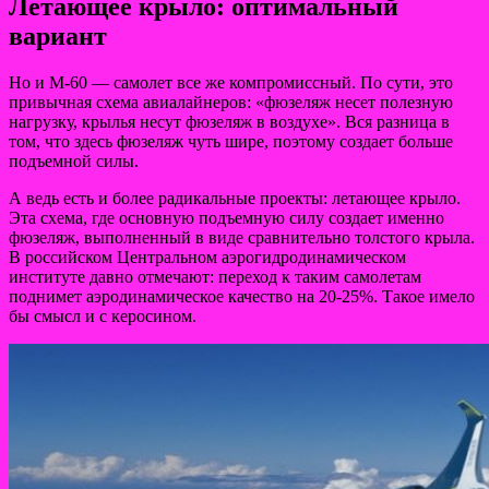
Летающее крыло: оптимальный
вариант
Но и М-60 — самолет все же компромиссный. По сути, это
привычная схема авиалайнеров: «фюзеляж несет полезную
нагрузку, крылья несут фюзеляж в воздухе». Вся разница в
том, что здесь фюзеляж чуть шире, поэтому создает больше
подъемной силы.
А ведь есть и более радикальные проекты: летающее крыло.
Эта схема, где основную подъемную силу создает именно
фюзеляж, выполненный в виде сравнительно толстого крыла.
В российском Центральном аэрогидродинамическом
институте давно отмечают: переход к таким самолетам
поднимет аэродинамическое качество на 20-25%. Такое имело
бы смысл и с керосином.