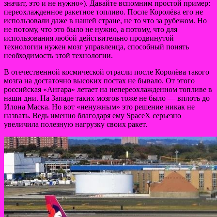
значит, это и не нужно»). Давайте вспомним простой пример:
переохлажденное ракетное топливо. После Королёва его не
использовали даже в нашей стране, не то что за рубежом. Но
не потому, что это было не нужно, а потому, что для
использования любой действительно продвинутой
технологии нужен мозг управленца, способный понять
необходимость этой технологии.
В отечественной космической отрасли после Королёва такого
мозга на достаточно высоких постах не бывало. От этого
российская «Ангара» летает на непереохлажденном топливе в
наши дни. На Западе таких мозгов тоже не было — вплоть до
Илона Маска. Но вот «ненужным» это решение никак не
назвать. Ведь именно благодаря ему SpaceX серьезно
увеличила полезную нагрузку своих ракет.