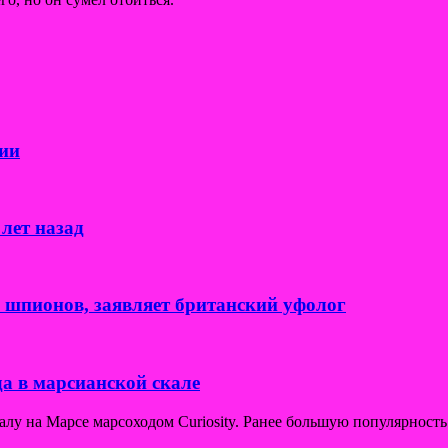
ии
лет назад
к шпионов, заявляет британский уфолог
а в марсианской скале
у на Марсе марсоходом Curiosity. Ранее большую популярность