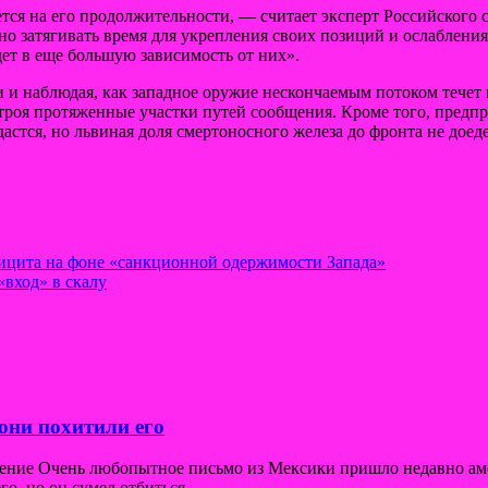
жется на его продолжительности, — считает эксперт Российског
но затягивать время для укрепления своих позиций и ослаблени
дет в еще большую зависимость от них».
и и наблюдая, как западное оружие нескончаемым потоком течет
строя протяженные участки путей сообщения. Кроме того, пре
астся, но львиная доля смертоносного железа до фронта не доеде
ицита на фоне «санкционной одержимости Запада»
«вход» в скалу
они похитили его
щение Очень любопытное письмо из Мексики пришло недавно ам
го, но он сумел отбиться.