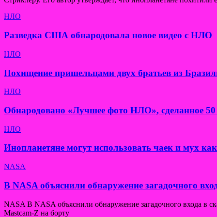
НЛО
Разведка США обнародовала новое видео с НЛО
НЛО
Похищение пришельцами двух братьев из Бразил
НЛО
Обнародовано «Лучшее фото НЛО», сделанное 50 
НЛО
Инопланетяне могут использовать чаек и мух ка
NASA
В NASA объяснили обнаружение загадочного вход
NASA В NASA объяснили обнаружение загадочного входа в скал
Mastcam-Z на борту