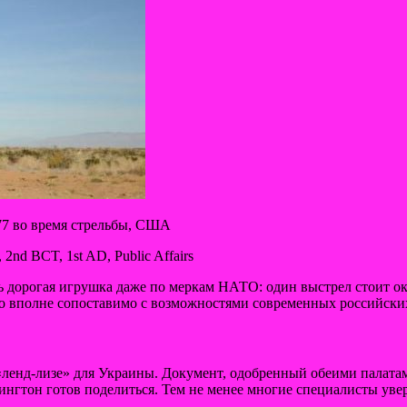
77 во время стрельбы, США
2nd BCT, 1st AD, Public Affairs
нь дорогая игрушка даже по меркам НАТО: один выстрел стоит о
то вполне сопоставимо с возможностями современных российск
ленд-лизе» для Украины. Документ, одобренный обеими палатам
нгтон готов поделиться. Тем не менее многие специалисты увер