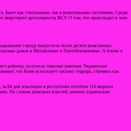
са. Бьют как ствольными, так и реактивными системами. Среди
ее зверствуют артиллеристы ВСУ. О том, что происходит в зоне
традальному городу выпустили более десяти реактивных
сколько домов в Михайловке и Пантейлемоновке. А ближе к
его ребенка, получили тяжелые ранения. Украинские
ывает, что Киев использует тактику террора, стремясь как
за 84 дня эскалации в республике погибли 110 мирных
ершен. По словам донецких властей, именно украинские