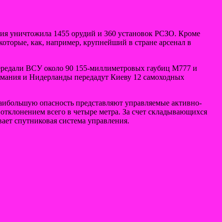
ия уничтожила 1455 орудий и 360 установок РСЗО. Кроме
торые, как, например, крупнейший в стране арсенал в
передали ВСУ около 90 155-миллиметровых гаубиц М777 и
ермания и Нидерланды передадут Киеву 12 самоходных
аибольшую опасность представляют управляемые активно-
отклонением всего в четыре метра. За счет складывающихся
ает спутниковая система управления.