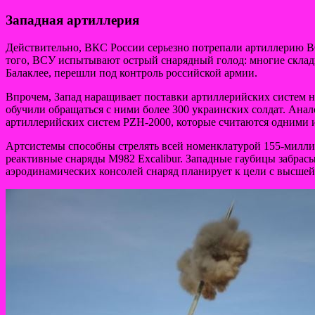
Западная артиллерия
Действительно, ВКС России серьезно потрепали артиллерию В
того, ВСУ испытывают острый снарядный голод: многие склад
Балаклее, перешли под контроль российской армии.
Впрочем, Запад наращивает поставки артиллерийских систем н
обучили обращаться с ними более 300 украинских солдат. Ан
артиллерийских систем PZH-2000, которые считаются одними 
Артсистемы способны стрелять всей номенклатурой 155-милл
реактивные снаряды M982 Excalibur. Западные гаубицы забрас
аэродинамических консолей снаряд планирует к цели с высшей