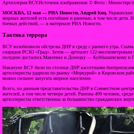
Артиллерия ВСУ.Источник изображения: © Фото : Министерс
МОСКВА, 12 мая — РИА Новости, Андрей Коц.
Украинские 
мирных жителей есть
погибшие и раненые, в том числе дети. 
боевых действий, — в материале РИА Новости.
Тактика террора
ВСУ возобновили обстрелы ДНР в среду с раннего утра. Снача
снарядов РСЗО «Град». Затем — артналет 122-миллиметровым 
полудню досталось Макеевке и Донецку — Куйбышевскому и П
Накануне ВСУ били по столице ДНР кассетными боеприпасами.
артиллеристы ударили по рынку «Меркурий» в Кировском районе
можно сильнее запугать мирное население.
Всего, по данным представительства ДНР в Совместном центр
жителей, в том числе четверо детей. Ранены 499 человек, сре
артиллеристы ответственны за большинство гражданских жерт