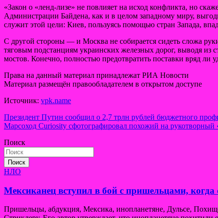
«Закон о «ленд-лизе» не повлияет на исход конфликта, но ска
Администрации Байдена, как и в целом западному миру, выгод
служит этой цели: Киев, пользуясь помощью стран Запада, впа
С другой стороны — и Москва не собирается сидеть сложа рук
тяговым подстанциям украинских железных дорог, выводя из 
мостов. Конечно, полностью предотвратить поставки вряд ли уд
Права на данный материал принадлежат РИА Новости
Материал размещён правообладателем в открытом доступе
Источник:
vpk.name
Навигация
Президент Путин сообщил о 2,7 трлн рублей бюджетного проф
Марсоход Curiosity сфотографировал похожий на рукотворный 
по
Поиск
записям
Поиск
НЛО
Мексиканец вступил в бой с пришельцами, когда 
Пришельцы, абдукция, Мексика, инопланетяне, Дульсе, Похи
Стриклеру. Его автор утверждает, что инопланетяне похитили е