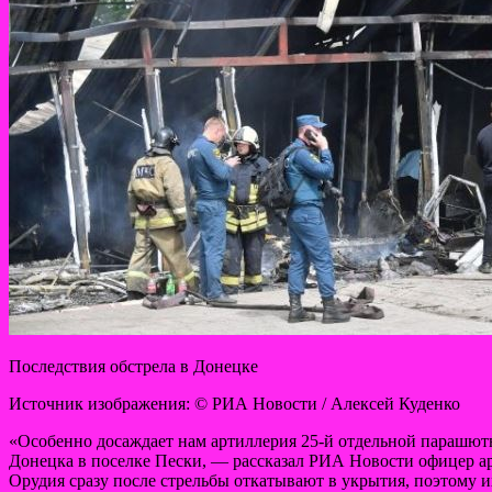
Последствия обстрела в Донецке
Источник изображения: © РИА Новости / Алексей Куденко
«Особенно досаждает нам артиллерия 25-й отдельной парашютн
Донецка в поселке Пески, — рассказал РИА Новости офицер а
Орудия сразу после стрельбы откатывают в укрытия, поэтому 