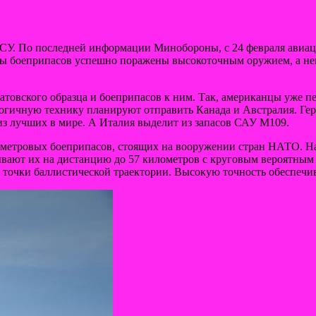
СУ. По последней информации Минобороны, с 24 февраля авиац
ы боеприпасов успешно поражены высокоточным оружием, а неко
атовского образца и боеприпасов к ним. Так, американцы уже 
алогичную технику планируют отправить Канада и Австралия. Г
из лучших в мире. А Италия выделит из запасов САУ M109.
иметровых боеприпасов, стоящих на вооружении стран НАТО. Н
ывают их на дистанцию до 57 километров с круговым вероятным 
 точки баллистической траектории. Высокую точность обеспечив