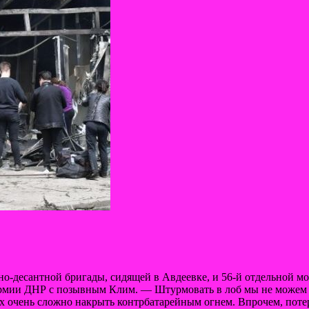
о-десантной бригады, сидящей в Авдеевке, и 56-й отдельной м
рмии ДНР с позывным Клим. — Штурмовать в лоб мы не можем —
их очень сложно накрыть контрбатарейным огнем. Впрочем, потер