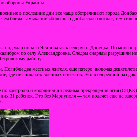
тво обороны Украины
военные в последние дни все чаще обстреливают города Донбас
И чем ближе замыкание «большого донбасского котла», тем сильн
ла под удар попала Ясиноватая к северу от Донецка. По многос
калибром по селу Александровка. Следом снаряды разрушили не
етровскому району.
 Погибли два местных жителя, еще пятеро, включая девятилетн
, где нет никаких военных объектов. Это в очередной раз доказ
е по контролю и координации режима прекращения огня (СЦКК), 
ди них 31 ребенок. Это без Мариуполя — там подсчет еще не зав
в.