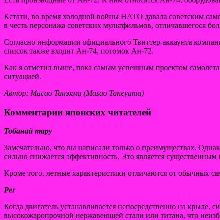
Кстати, во время холодной войны НАТО давала советским самол
в честь персонажа советских мультфильмов, отличавшегося бо
Согласно информации официального Твиттер-аккаунта компани
список также входит Ан-74, потомок Ан-72.
Как я отметил выше, пока самым успешным проектом самолета у
ситуацией.
Автор: Масао Танэяма (Masao Taneyama)
Комментарии японских читателей
Тобанай тару
Замечательно, что вы написали только о преимуществах. Однак
сильно снижается эффективность. Это является существенным н
Кроме того, летные характеристики отличаются от обычных са
Per
Когда двигатель устанавливается непосредственно на крыле, с
высокожаропрочной нержавеющей стали или титана, что неизбеж