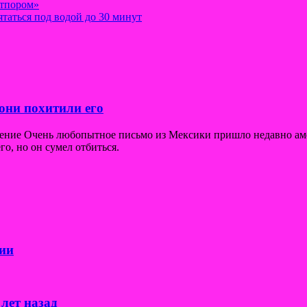
отпором»
таться под водой до 30 минут
они похитили его
щение Очень любопытное письмо из Мексики пришло недавно ам
го, но он сумел отбиться.
ии
лет назад