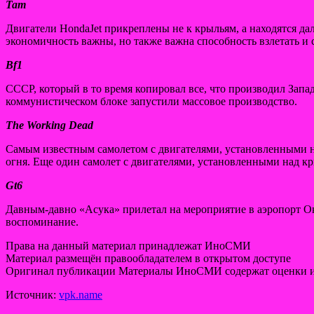
Тат
Двигатели HondaJet прикреплены не к крыльям, а находятся д
экономичность важны, но также важна способность взлетать и 
Bf1
CCCР, который в то время копировал все, что производил Запа
коммунистическом блоке запустили массовое производство.
The Working Dead
Самым известным самолетом с двигателями, установленными над
огня. Еще один самолет с двигателями, установленными над кр
Gt6
Давным-давно «Асука» прилетал на мероприятие в аэропорт Ок
воспоминание.
Права на данный материал принадлежат ИноСМИ
Материал размещён правообладателем в открытом доступе
Оригинал публикации Материалы ИноСМИ содержат оценки и
Источник:
vpk.name