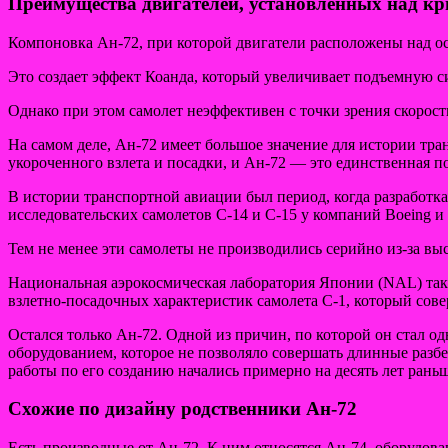
Преимущества двигателей, установленных над к
Компоновка Ан-72, при которой двигатели расположены над ос
Это создает эффект Коанда, который увеличивает подъемную си
Однако при этом самолет неэффективен с точки зрения скорост
На самом деле, Ан-72 имеет большое значение для истории тр
укороченного взлета и посадки, и Ан-72 — это единственная п
В истории транспортной авиации был период, когда разработк
исследовательских самолетов C-14 и C-15 у компаний Boeing и 
Тем не менее эти самолеты не производились серийно из-за выс
Национальная аэрокосмическая лаборатория Японии (NAL) также
взлетно-посадочных характеристик самолета C-1, который сове
Остался только Ан-72. Одной из причин, по которой он стал о
оборудованием, которое не позволяло совершать длинные разбег
работы по его созданию начались примерно на десять лет раньш
Схожие по дизайну родственники Ан-72
Есть производные от Ан-72. К ним относятся Ан-74, оборудова