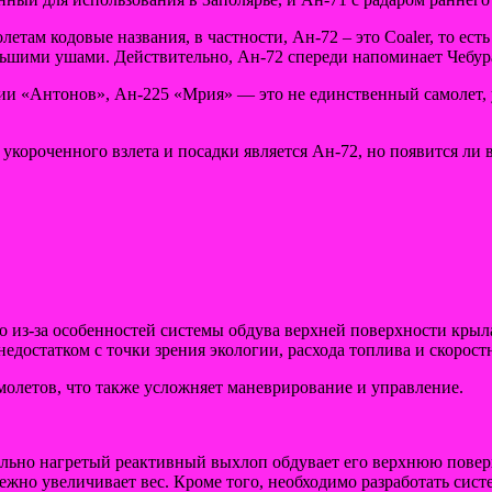
етам кодовые названия, в частности, Ан-72 – это Coaler, то ес
льшими ушами. Действительно, Ан-72 спереди напоминает Чебур
и «Антонов», Ан-225 «Мрия» — это не единственный самолет, 
короченного взлета и посадки является Ан-72, но появится ли 
о из-за особенностей системы обдува верхней поверхности крыл
едостатком с точки зрения экологии, расхода топлива и скорост
молетов, что также усложняет маневрирование и управление.
ильно нагретый реактивный выхлоп обдувает его верхнюю поверх
но увеличивает вес. Кроме того, необходимо разработать систе