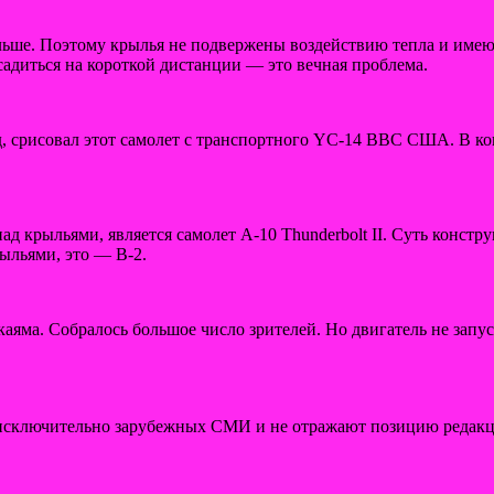
альше. Поэтому крылья не подвержены воздействию тепла и имею
садиться на короткой дистанции — это вечная проблема.
д, срисовал этот самолет с транспортного YC-14 ВВС США. В кон
 крыльями, является самолет A-10 Thunderbolt II. Суть констру
ыльями, это — B-2.
аяма. Собралось большое число зрителей. Но двигатель не запу
сключительно зарубежных СМИ и не отражают позицию редак