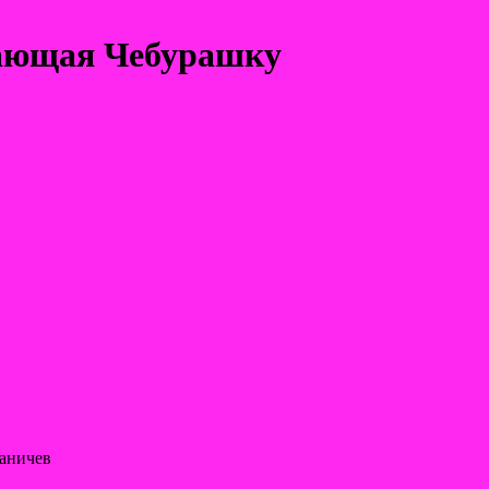
нающая Чебурашку
Даничев