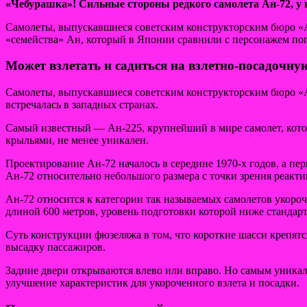
«Чебурашка»! Сильные стороны редкого самолета Ан-72, у
Самолеты, выпускавшиеся советским
конструкторским бюро «А
«семейства» Ан, который в Японии сравнили с персонажем поп
Может взлетать и садиться на взлетно-посадочну
Самолеты, выпускавшиеся советским конструкторским бюро «А
встречалась в западных странах.
Самый известный — Ан-225, крупнейший в мире самолет, кото
крыльями, не менее уникален.
Проектирование Ан-72 началось в середине 1970-х годов, а пер
Ан-72 относительно небольшого размера с точки зрения реакти
Ан-72 относится к категории так называемых самолетов укороч
длиной 600 метров, уровень подготовки которой ниже стандар
Суть конструкции фюзеляжа в том, что короткие шасси крепятс
высадку пассажиров.
Задние двери открываются влево или вправо. Но самым уникал
улучшение характеристик для укороченного взлета и посадки.