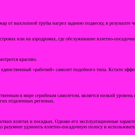
 жар от выхлопной трубы нагрел заднюю подвеску, в результате 
стровах или на аэродромах, где обслуживание взлетно-посадочны
мотрится красиво.
о единственный «рабочий» самолет подобного типа. Кстати эффек
ственным в мире серийным самолетом, является низкий уровень 
угих отдаленных регионах.
тких взлетах и посадках. Однако его эксплуатационные характе
о разумнее удлинить взлетно-посадочную полосу и использоват