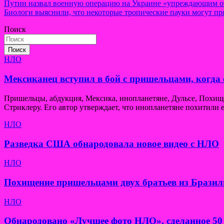
Навигация
Путин назвал военную операцию на Украине «упреждающим 
Биологи выяснили, что некоторые тропические пауки могут пря
по
Поиск
записям
Поиск
НЛО
Мексиканец вступил в бой с пришельцами, когда 
Пришельцы, абдукция, Мексика, инопланетяне, Дульсе, Похи
Стриклеру. Его автор утверждает, что инопланетяне похитили е
НЛО
Разведка США обнародовала новое видео с НЛО
НЛО
Похищение пришельцами двух братьев из Бразил
НЛО
Обнародовано «Лучшее фото НЛО», сделанное 50 