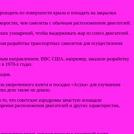
роходить по поверхности крыла и попадать на закрылки.
 скоростях, чем самолеты с обычным расположением двигателей.
ских ухищрений, чтобы выдерживать жар из сопел двигателей.
ная разработка транспортных самолетов для осуществления
ярным направлением. ВВС США, например, заказали разработку
в 1970-х годах.
ходов.
ль укороченного взлета и посадки «Асука» для улучшения
ва дело также не дошло.
о то, что советские аэродромы зачастую оснащали
 зрения расположения двигателей и других характеристик,
о предупреждения, установленным в хвостовой части.