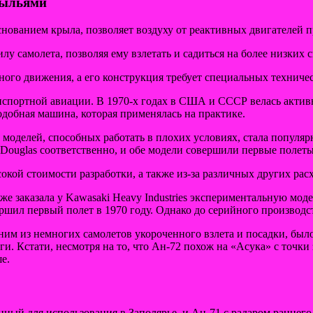
рыльями
нованием крыла, позволяет воздуху от реактивных двигателей п
лу самолета, позволяя ему взлетать и садиться на более низких
ного движения, а его конструкция требует специальных техниче
анспортной авиации. В 1970-х годах в США и СССР велась актив
одобная машина, которая применялась на практике.
а моделей, способных работать в плохих условиях, стала попул
Douglas соответственно, и обе модели совершили первые полеты 
окой стоимости разработки, а также из-за различных других рас
 заказала у Kawasaki Heavy Industries экспериментальную моде
ршил первый полет в 1970 году. Однако до серийного производст
дним из немногих самолетов укороченного взлета и посадки, был
и. Кстати, несмотря на то, что Ан-72 похож на «Асука» с точки
е.
нный для использования в Заполярье, и Ан-71 с радаром раннег