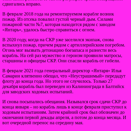
сдвигались вправо.
В феврале 2018 года на ремонтируемом корабле возник
пожар. Из отсека повалил густой черный дым. Силами
пожарной части №7, которая находится рядом с заводом
«Янтарь», удалось быстро справиться с огнем.
В 2020 году, когда на СКР уже заселился экипаж, снова
вспыхнул пожар, причем рядом с артиллерийским погребом.
Огонь мог вызвать детонацию боезапаса и разнести весь
корабль. На сей раз мужество и героизм проявили матросы,
старшины и офицеры СКР. Они спасли корабль от гибели.
В феврале 2021 года генеральный директор «Янтаря» Илья
Самарин клятвенно обещал, что «Неустрашимый» передадут
флоту до конца года. Но этого не случилось. Только 27
декабря корабль был переведен из Калининграда в Балтийск
для заводских ходовых испытаний.
И снова посыпались обещания. Назывался срок сдачи СКР до
конца января – но корабль лишь в конце февраля приступил к
ходовым испытаниям. Затем крайний срок был обозначен до
окончания первой декады апреля, а потом до конца месяца. И
вот очередной перенос на середину мая.