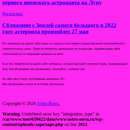
первого японского астронавта на Луну
Роскосмос
Сближение с Землей самого большого в 2022
году астероида произойдет 27 мая
Все материалы на данном сайте взяты из открытых источников и предоставляются исключительно в
ознакомительных целях. Права на материалы принадлежат их владельцам. Администрация сайта
ответственности за содержание материала не несет.
Если Вы обнаружили на нашем сайте материалы, которые нарушают авторские права, принадлежащие
Вам, Вашей компании или организации, пожалуйста, сообщите нам.
На сайте могут быть опубликованы материалы 18+!
При цитировании ссылка на источник обязательна.
Copyright © 2026
Astro-Nova.
Warning
: Undefined array key "integration_type" in
/var/www/user659422/data/www/astro-nova.ru/wp-
content/uploads/.sape/sape.php
on line
2012