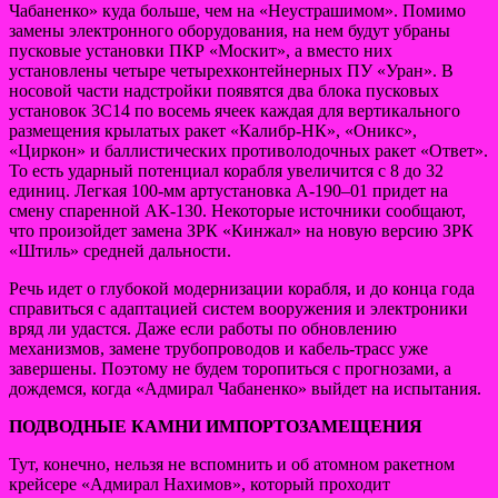
Чабаненко» куда больше, чем на «Неустрашимом». Помимо
замены электронного оборудования, на нем будут убраны
пусковые установки ПКР «Москит», а вместо них
установлены четыре четырехконтейнерных ПУ «Уран». В
носовой части надстройки появятся два блока пусковых
установок 3С14 по восемь ячеек каждая для вертикального
размещения крылатых ракет «Калибр-НК», «Оникс»,
«Циркон» и баллистических противолодочных ракет «Ответ».
То есть ударный потенциал корабля увеличится с 8 до 32
единиц. Легкая 100-мм артустановка А-190–01 придет на
смену спаренной АК-130. Некоторые источники сообщают,
что произойдет замена ЗРК «Кинжал» на новую версию ЗРК
«Штиль» средней дальности.
Речь идет о глубокой модернизации корабля, и до конца года
справиться с адаптацией систем вооружения и электроники
вряд ли удастся. Даже если работы по обновлению
механизмов, замене трубопроводов и кабель-трасс уже
завершены. Поэтому не будем торопиться с прогнозами, а
дождемся, когда «Адмирал Чабаненко» выйдет на испытания.
ПОДВОДНЫЕ КАМНИ ИМПОРТОЗАМЕЩЕНИЯ
Тут, конечно, нельзя не вспомнить и об атомном ракетном
крейсере «Адмирал Нахимов», который проходит