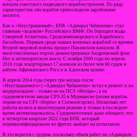
венцом советского надводного кораблестроения. По ряду
характеристик оба корабля превосходили зарубежные
аналоги.
Как и «Неустрашимый», БПК «Адмирал Чабаненко» стал
главным «ходоком» Российского ВМФ. Он бороздил воды
Северной Атлантики, Средиземноморского и Карибского
бассейнов. Первым среди наших военных кораблей со времен
Второй мировой войны прошел Панамским каналом. В
многочисленных портах демонстрировал Андреевский флаг.
Нес и антипиратскую вахту. С ноября 2009 года по апрель
2010 года эскортировал 17 конвоев из более чем 60 судов в
районе Африканского Рога и в Аденском заливе.
В апреле 2014 года (через три месяца после
«Неустрашимого») «Адмирал Чабаненко» встал в ремонт и на
модернизацию – только не на ПСЗ «Янтарь», а на
судоремонтном заводе СРЗ-35 в Мурманске (позже корабль
перевели на СРЗ «Нерпа» в Снежногорске). Несколько лет
работы велись в вялотекущем режиме и только в последнее
время активизировались. Судоремонтники даже обещают, что
в четвертом квартале 2022 года БПК, который
переквалифицировали во фрегат, выйдет на испытания.
В это верится с трудом, поскольку объем работ на «Адмирале