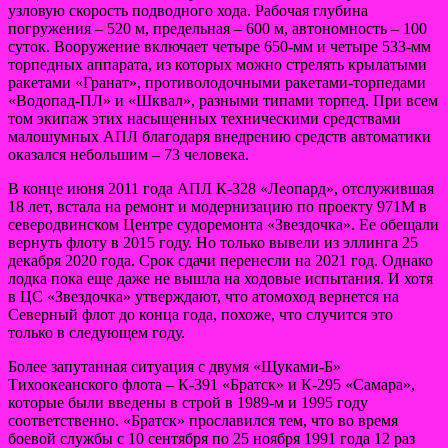
узловую скорость подводного хода. Рабочая глубина
погружения – 520 м, предельная – 600 м, автономность – 100
суток. Вооружение включает четыре 650-мм и четыре 533-мм
торпедных аппарата, из которых можно стрелять крылатыми
ракетами «Гранат», противолодочными ракетами-торпедами
«Водопад-ПЛ» и «Шквал», разными типами торпед. При всем
том экипаж этих насыщенных техническими средствами
малошумных АПЛ благодаря внедрению средств автоматики
оказался небольшим – 73 человека.
В конце июня 2011 года АПЛ К-328 «Леопард», отслужившая
18 лет, встала на ремонт и модернизацию по проекту 971М в
северодвинском Центре судоремонта «Звездочка». Ее обещали
вернуть флоту в 2015 году. Но только вывели из эллинга 25
декабря 2020 года. Срок сдачи перенесли на 2021 год. Однако
лодка пока еще даже не вышла на ходовые испытания. И хотя
в ЦС «Звездочка» утверждают, что атомоход вернется на
Северный флот до конца года, похоже, что случится это
только в следующем году.
Более запутанная ситуация с двумя «Щуками-Б»
Тихоокеанского флота – К-391 «Братск» и К-295 «Самара»,
которые были введены в строй в 1989-м и 1995 году
соответственно. «Братск» прославился тем, что во время
боевой службы с 10 сентября по 25 ноября 1991 года 12 раз