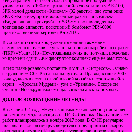
«Неустрашимый» несет сбалансированное вооружение:
универсальную 100-мм артиллерийскую установку АК-100,
ЗРК малой дальности «Кинжал» (32 ракеты), две установки
ЗРАК «Кортик», противолодочный ракетный комплекс
«Водопад», два трехтрубных 533-мм противолодочных
торпедных аппарата, реактивный бомбомет РБУ-6000,
противолодочный вертолет Ка-27ПЛ.
В состав штатного вооружения входили также две
счетверенные пусковые установки противокорабельных ракет
(ПКР) «Уран». Но «Неустрашимый» их не получил, поскольку
ко времени сдачи СКР флоту этот комплекс еще не был готов.
Всего планировалось поставить ВМФ 70 «Ястребов». Однако
с крушением СССР эти планы рухнули. Правда, в июле 2007
года удалось ввести в строй второй корабль несостоявшейся
серии – «Ярослав Мудрый», уже с «Уранами». Вскоре он
сменил «Несокрушимого» в дальних океанских походах.
ДОЛГОЕ ВОЗВРАЩЕНИЕ ЛЕГЕНДЫ
В начале 2014 года «Неустрашимый» был наконец поставлен
на ремонт и модернизацию на ПСЗ «Янтарь». Окончание всех
работ планировалось в ноябре 2017 года. В СМИ регулярно
появлялись заявления руководителей предприятия о скором
окончании ремонта. И так же регулярно сроки возвращения