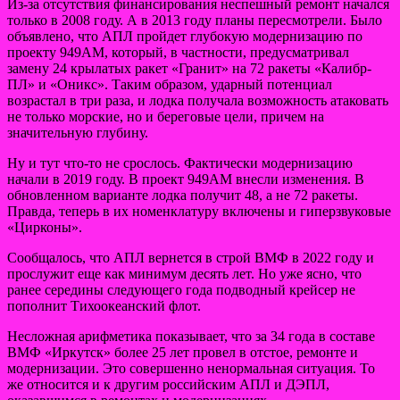
Из-за отсутствия финансирования неспешный ремонт начался
только в 2008 году. А в 2013 году планы пересмотрели. Было
объявлено, что АПЛ пройдет глубокую модернизацию по
проекту 949АМ, который, в частности, предусматривал
замену 24 крылатых ракет «Гранит» на 72 ракеты «Калибр-
ПЛ» и «Оникс». Таким образом, ударный потенциал
возрастал в три раза, и лодка получала возможность атаковать
не только морские, но и береговые цели, причем на
значительную глубину.
Ну и тут что-то не срослось. Фактически модернизацию
начали в 2019 году. В проект 949АМ внесли изменения. В
обновленном варианте лодка получит 48, а не 72 ракеты.
Правда, теперь в их номенклатуру включены и гиперзвуковые
«Цирконы».
Сообщалось, что АПЛ вернется в строй ВМФ в 2022 году и
прослужит еще как минимум десять лет. Но уже ясно, что
ранее середины следующего года подводный крейсер не
пополнит Тихоокеанский флот.
Несложная арифметика показывает, что за 34 года в составе
ВМФ «Иркутск» более 25 лет провел в отстое, ремонте и
модернизации. Это совершенно ненормальная ситуация. То
же относится и к другим российским АПЛ и ДЭПЛ,