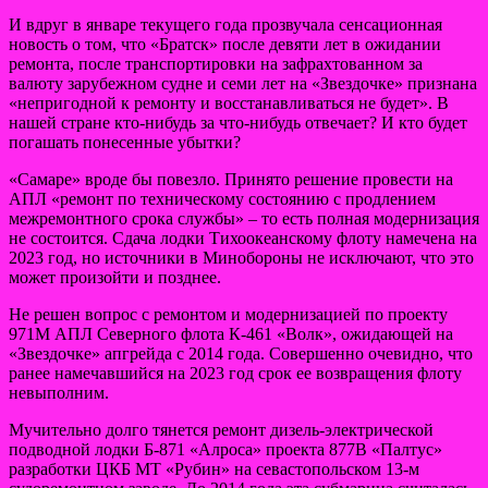
И вдруг в январе текущего года прозвучала сенсационная
новость о том, что «Братск» после девяти лет в ожидании
ремонта, после транспортировки на зафрахтованном за
валюту зарубежном судне и семи лет на «Звездочке» признана
«непригодной к ремонту и восстанавливаться не будет». В
нашей стране кто-нибудь за что-нибудь отвечает? И кто будет
погашать понесенные убытки?
«Самаре» вроде бы повезло. Принято решение провести на
АПЛ «ремонт по техническому состоянию с продлением
межремонтного срока службы» – то есть полная модернизация
не состоится. Сдача лодки Тихоокеанскому флоту намечена на
2023 год, но источники в Минобороны не исключают, что это
может произойти и позднее.
Не решен вопрос с ремонтом и модернизацией по проекту
971М АПЛ Северного флота К-461 «Волк», ожидающей на
«Звездочке» апгрейда с 2014 года. Совершенно очевидно, что
ранее намечавшийся на 2023 год срок ее возвращения флоту
невыполним.
Мучительно долго тянется ремонт дизель-электрической
подводной лодки Б-871 «Алроса» проекта 877В «Палтус»
разработки ЦКБ МТ «Рубин» на севастопольском 13-м