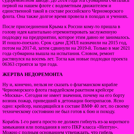
судоремонтном заводе. До 2014 года эта субмарина считалась
первой на нашем флоте с водометным движителем и
единственной такой в составе российского Черноморского
флота. Она также долгое время провела в походах и учениях.
После присоединения Крыма к России кому-то пришла в
голову идея капитально отремонтировать заслуженную
подлодку на предприятии, которое этим давно не занималось.
И пошло-поехало. Срок сдачи ДЭПЛ назначили на 2015 год,
потом на 2017-й, затем сдвинули на 2019-й. Только в мае 2021
года субмарина вышла на испытания. Словом, ремонт
растянулся на восемь лет. Тогла как новые подлодки проекта
06363 строятся за три года.
ЖЕРТВА НЕДОРЕМОНТА
Ну и, конечно, нельзя не сказать о флагманском корабле
Черноморского флота гвардейском ракетном крейсере
«Москва». Сегодня не имеет значения, почему на его борту
возник пожар, приведший к детонации боеприпасов. Ясно
одно: крейсер, находящийся в составе ВМФ 40 лет, по своему
техническому состоянию не был готов к бою и походу.
Корабль 1-го ранга просто не должен гибнуть из-за короткого
замыкания или попадания в него ПКР класса «Нептун».
Можно с полным основанием утверждать, что гибель