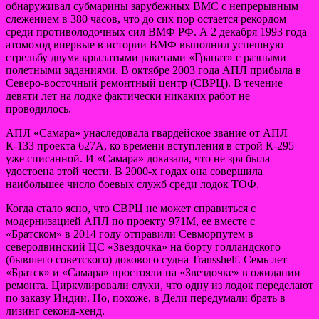
обнаруживал субмарины зарубежных ВМС с непрерывным
слежением в 380 часов, что до сих пор остается рекордом
среди противолодочных сил ВМФ РФ. А 2 декабря 1993 года
атомоход впервые в истории ВМФ выполнил успешную
стрельбу двумя крылатыми ракетами «Гранат» с разными
полетными заданиями. В октябре 2003 года АПЛ прибыла в
Северо-восточный ремонтный центр (СВРЦ). В течение
девяти лет на лодке фактически никаких работ не
проводилось.
АПЛ «Самара» унаследовала гвардейское звание от АПЛ
К-133 проекта 627А, ко времени вступления в строй К-295
уже списанной. И «Самара» доказала, что не зря была
удостоена этой чести. В 2000-х годах она совершила
наибольшее число боевых служб среди лодок ТОФ.
Когда стало ясно, что СВРЦ не может справиться с
модернизацией АПЛ по проекту 971М, ее вместе с
«Братском» в 2014 году отправили Севморпутем в
северодвинский ЦС «Звездочка» на борту голландского
(бывшего советского) докового судна Transshelf. Семь лет
«Братск» и «Самара» простояли на «Звездочке» в ожидании
ремонта. Циркулировали слухи, что одну из лодок переделают
по заказу Индии. Но, похоже, в Дели передумали брать в
лизинг секонд-хенд.