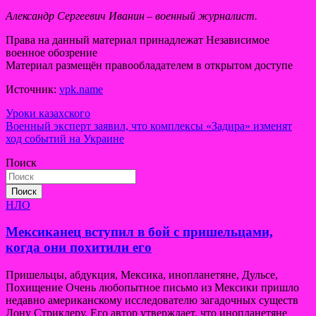
Александр Сергеевич Иванин – военный журналист.
Права на данный материал принадлежат Независимое
военное обозрение
Материал размещён правообладателем в открытом доступе
Источник:
vpk.name
Навигация
Уроки казахского
Военный эксперт заявил, что комплексы «Задира» изменят
по
ход событий на Украине
записям
Поиск
Поиск
НЛО
Мексиканец вступил в бой с пришельцами,
когда они похитили его
Пришельцы, абдукция, Мексика, инопланетяне, Дульсе,
Похищение Очень любопытное письмо из Мексики пришло
недавно американскому исследователю загадочных существ
Лону Стриклеру. Его автор утверждает, что инопланетяне