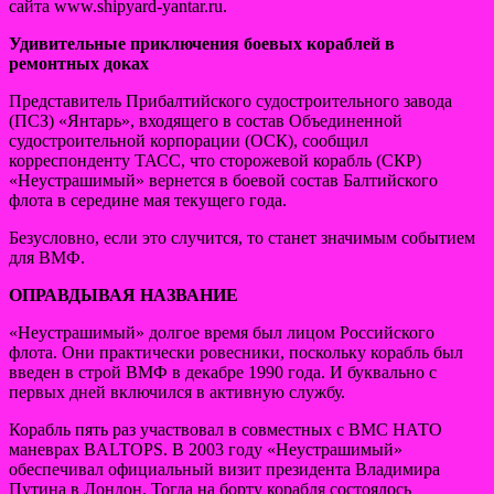
сайта www.shipyard-yantar.ru.
Удивительные приключения боевых кораблей в
ремонтных доках
Представитель Прибалтийского судостроительного завода
(ПСЗ) «Янтарь»,
входящего в состав Объединенной
судостроительной корпорации (ОСК), сообщил
корреспонденту ТАСС, что сторожевой корабль (СКР)
«Неустрашимый» вернется в боевой состав Балтийского
флота в середине мая текущего года.
Безусловно, если это случится, то станет значимым событием
для ВМФ.
ОПРАВДЫВАЯ НАЗВАНИЕ
«Неустрашимый» долгое время был лицом Российского
флота. Они практически ровесники, поскольку корабль был
введен в строй ВМФ в декабре 1990 года. И буквально с
первых дней включился в активную службу.
Корабль пять раз участвовал в совместных с ВМС НАТО
маневрах BALTOPS. В 2003 году «Неустрашимый»
обеспечивал официальный визит президента Владимира
Путина в Лондон. Тогда на борту корабля состоялось