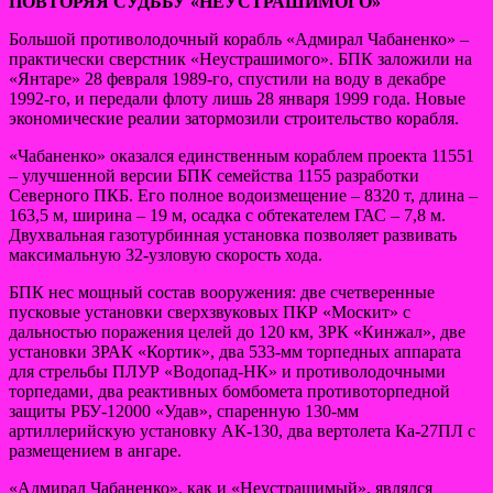
ПОВТОРЯЯ СУДЬБУ «НЕУСТРАШИМОГО»
Большой противолодочный корабль «Адмирал Чабаненко» –
практически сверстник «Неустрашимого». БПК заложили на
«Янтаре» 28 февраля 1989-го, спустили на воду в декабре
1992-го, и передали флоту лишь 28 января 1999 года. Новые
экономические реалии затормозили строительство корабля.
«Чабаненко» оказался единственным кораблем проекта 11551
– улучшенной версии БПК семейства 1155 разработки
Северного ПКБ. Его полное водоизмещение – 8320 т, длина –
163,5 м, ширина – 19 м, осадка с обтекателем ГАС – 7,8 м.
Двухвальная газотурбинная установка позволяет развивать
максимальную 32-узловую скорость хода.
БПК нес мощный состав вооружения: две счетверенные
пусковые установки сверхзвуковых ПКР «Москит» с
дальностью поражения целей до 120 км, ЗРК «Кинжал», две
установки ЗРАК «Кортик», два 533-мм торпедных аппарата
для стрельбы ПЛУР «Водопад-НК» и противолодочными
торпедами, два реактивных бомбомета противоторпедной
защиты РБУ-12000 «Удав», спаренную 130-мм
артиллерийскую установку АК-130, два вертолета Ка-27ПЛ с
размещением в ангаре.
«Адмирал Чабаненко», как и «Неустрашимый», являлся