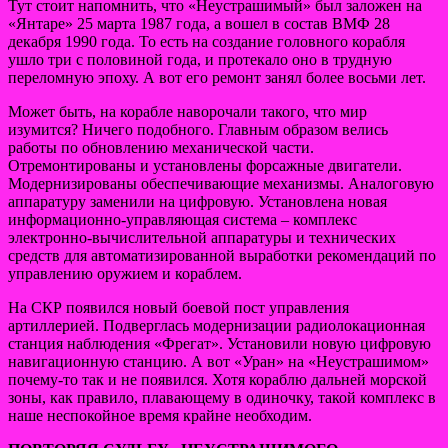
Тут стоит напомнить, что «Неустрашимый» был заложен на
«Янтаре» 25 марта 1987 года, а вошел в состав ВМФ 28
декабря 1990 года. То есть на создание головного корабля
ушло три с половиной года, и протекало оно в трудную
переломную эпоху. А вот его ремонт занял более восьми лет.
Может быть, на корабле наворочали такого, что мир
изумится? Ничего подобного. Главным образом велись
работы по обновлению механической части.
Отремонтированы и установлены форсажные двигатели.
Модернизированы обеспечивающие механизмы. Аналоговую
аппаратуру заменили на цифровую. Установлена новая
информационно-управляющая система – комплекс
электронно-вычислительной аппаратуры и технических
средств для автоматизированной выработки рекомендаций по
управлению оружием и кораблем.
На СКР появился новый боевой пост управления
артиллерией. Подверглась модернизации радиолокационная
станция наблюдения «Фрегат». Установили новую цифровую
навигационную станцию. А вот «Уран» на «Неустрашимом»
почему-то так и не появился. Хотя кораблю дальней морской
зоны, как правило, плавающему в одиночку, такой комплекс в
наше неспокойное время крайне необходим.