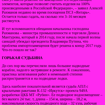
элементов, которые позволят считать изделия на 100%
произведенными в Российской Федерации», – заявил Алексей
Рахманов недавно во время посещения ПСЗ «Янтарь».
Остается только гадать, на сколько эти 3–16 месяцев
растянутся.
И тут вспоминаются обещания начальника господина
Рахманова – министра промышленности и торговли Дениса
Мантурова, который в 2014 году, после начала первой волны
санкций убеждал президента Владимира Путина, что
проблема импортозамещения будет решена к концу 2017 году.
Что-то пошло не так?
ГОРЬКАЯ СУДЬБИНА
До сих пор мы перечисляли лишь большие надводные
корабли, надолго застрявшие в ремонте. К сожалению,
практика затягивания работ в неменьшей степени
распространяется и на подводные лодки.
Здесь наиболее показательной является судьба АПЛ с
крылатыми ракетами К-132 «Иркутск» проекта 949А
разработки ЦКБ МТ «Рубин». Ее подводное водоизмещение –
без малого 24 тыс. т, длина – 154 м, ширина – 18,2 м,
максимальная скорость подводного хода – 32 узла, рабочая