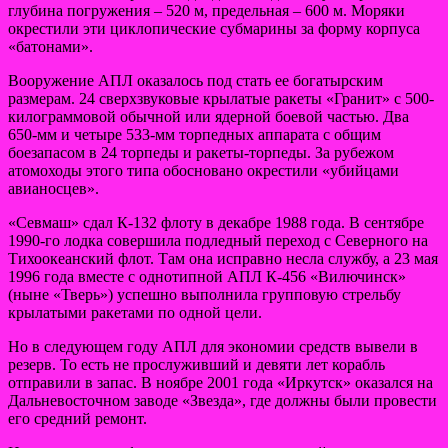
глубина погружения – 520 м, предельная – 600 м. Моряки
окрестили эти циклопические субмарины за форму корпуса
«батонами».
Вооружение АПЛ оказалось под стать ее богатырским
размерам. 24 сверхзвуковые крылатые ракеты «Гранит» с 500-
килограммовой обычной или ядерной боевой частью. Два
650-мм и четыре 533-мм торпедных аппарата с общим
боезапасом в 24 торпеды и ракеты-торпеды. За рубежом
атомоходы этого типа обосновано окрестили «убийцами
авианосцев».
«Севмаш» сдал К-132 флоту в декабре 1988 года. В сентябре
1990-го лодка совершила подледный переход с Северного на
Тихоокеанский флот. Там она исправно несла службу, а 23 мая
1996 года вместе с однотипной АПЛ К-456 «Вилючинск»
(ныне «Тверь») успешно выполнила групповую стрельбу
крылатыми ракетами по одной цели.
Но в следующем году АПЛ для экономии средств вывели в
резерв. То есть не прослуживший и девяти лет корабль
отправили в запас. В ноябре 2001 года «Иркутск» оказался на
Дальневосточном заводе «Звезда», где должны были провести
его средний ремонт.