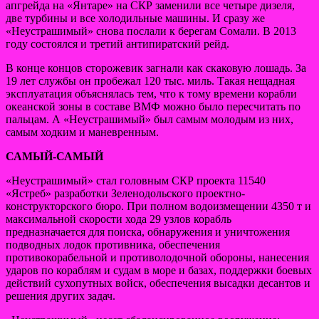
апгрейда на «Янтаре» на СКР заменили все четыре дизеля,
две турбины и все холодильные машины. И сразу же
«Неустрашимый» снова послали к берегам Сомали. В 2013
году состоялся и третий антипиратский рейд.
В конце концов сторожевик загнали как скаковую лошадь. За
19 лет службы он пробежал 120 тыс. миль. Такая нещадная
эксплуатация объяснялась тем, что к тому времени корабли
океанской зоны в составе ВМФ можно было пересчитать по
пальцам. А «Неустрашимый» был самым молодым из них,
самым ходким и маневренным.
САМЫЙ-САМЫЙ
«Неустрашимый» стал головным СКР проекта 11540
«Ястреб» разработки Зеленодольского проектно-
конструкторского бюро. При полном водоизмещении 4350 т и
максимальной скорости хода 29 узлов корабль
предназначается для поиска, обнаружения и уничтожения
подводных лодок противника, обеспечения
противокорабельной и противолодочной обороны, нанесения
ударов по кораблям и судам в море и базах, поддержки боевых
действий сухопутных войск, обеспечения высадки десантов и
решения других задач.