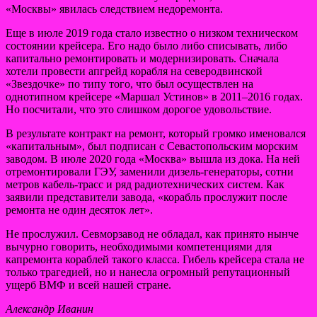
«Москвы» явилась следствием недоремонта.
Еще в июле 2019 года стало известно о низком техническом
состоянии крейсера. Его надо было либо списывать, либо
капитально ремонтировать и модернизировать. Сначала
хотели провести апгрейд корабля на северодвинской
«Звездочке» по типу того, что был осуществлен на
однотипном крейсере «Маршал Устинов» в 2011–2016 годах.
Но посчитали, что это слишком дорогое удовольствие.
В результате контракт на ремонт, который громко именовался
«капитальным», был подписан с Севастопольским морским
заводом. В июле 2020 года «Москва» вышла из дока. На ней
отремонтировали ГЭУ, заменили дизель-генераторы, сотни
метров кабель-трасс и ряд радиотехнических систем. Как
заявили представители завода, «корабль прослужит после
ремонта не один десяток лет».
Не прослужил. Севморзавод не обладал, как принято нынче
вычурно говорить, необходимыми компетенциями для
капремонта кораблей такого класса. Гибель крейсера стала не
только трагедией, но и нанесла огромный репутационный
ущерб ВМФ и всей нашей стране.
Александр Иванин