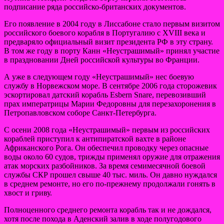
подписание ряда российско-британских документов.
Его появление в 2004 году в Лиссабоне стало первым визитом
российского боевого корабля в Португалию с XVIII века и
предваряло официальный визит президента РФ в эту страну.
В том же году в порту Канн «Неустрашимый» принял участие
в праздновании Дней российской культуры во Франции.
А уже в следующем году «Неустрашимый» нес боевую
службу в Норвежском море. В сентябре 2006 года сторожевик
эскортировал датский корабль Esbern Snare, перевозивший
прах императрицы Марии Федоровны для перезахоронения в
Петропавловском соборе Санкт-Петербурга.
С осени 2008 года «Неустрашимый» первым из российских
кораблей приступил к антипиратской вахте в районе
Африканского Рога. Он обеспечил проводку через опасные
воды около 60 судов, трижды применял оружие для отражения
атак морских разбойников. За время семимесячной боевой
службы СКР прошел свыше 40 тыс. миль. Он давно нуждался
в среднем ремонте, но его по-прежнему продолжали гонять в
хвост и гриву.
Полноценного среднего ремонта корабль так и не дождался,
хотя после похода в Аденский залив в ходе полугодового