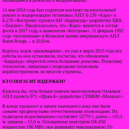
оказавшимся в ремонтах и модернизациях.
14 мая 2014 года был подписан контракт на капитальный
ремонт и модернизацию титановых АПЛ Б-239 «Карп» и
Б-276 «Кострома» проекта 945 «Барракуда» разработки ЦКБ
«Лазурит». Предполагалось, что «Карп» вернется в состав
флота в 2017 году, а знаменитая «Кострома», 11 февраля 1992
года «потопившая» в Кольском заливе американскую АПЛ
Baton Rouge, – в 2020-м.
Корпуса лодок «расковыряли», но уже в марте 2015 года все
работы на них остановили, посчитав, что обновление
«Барракуд» обернется очень большими деньгами. Поскольку
технологии, связанные с подводным титановым
кораблестроением, во многом утрачены.
КТО ПОГАСИТ ИЗДЕРЖКИ?
Казалось бы, чуть больше повезло многоцелевым стальным
АПЛ проекта 971 «Щука-Б» разработки СПМБМ «Малахит».
В конце прошлого и начале нынешнего века они были
самыми продвинутыми отечественными атомоходами. Их
подводное водоизмещение составляет 12770 т, длина – 110,3
м, ширина – 13,6 м. Оснащенные реактором ОК-650
мощностью 190 МВт, они развивают максимальную 33-