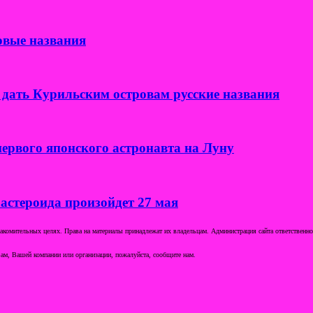
овые названия
дать Курильским островам русские названия
ервого японского астронавта на Луну
 астероида произойдет 27 мая
комительных целях. Права на материалы принадлежат их владельцам. Администрация сайта ответственност
ам, Вашей компании или организации, пожалуйста, сообщите нам.