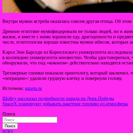
Внутри мумии ястреба оказалась совсем другая птица. Об этом
Древние египтяне мумифицировали не только людей, но и живо
жизни, и вместе с ними хоронили еду, драгоценности и предме
числе, египтологам хорошо известны мумии ибисов, которых а
Кэрол Энн Барсоди из Корнеллского университета исследовала
в коллекцию университета неизвестно. Чтобы удостовериться
обнаружили, что под «коконом» действительно находятся останк
Трехмерные снимки показали орнитологу, который заключил, 
«операцию»: удалили грудную клетку и повернули голову.
Источник:
gazeta.ru
Навигация
Шойгу рассказал подробности парада на День Победы
SpaceX планируют добывать ракетное топливо из атмосферы
по
Поиск
записям
Поиск
НЛО