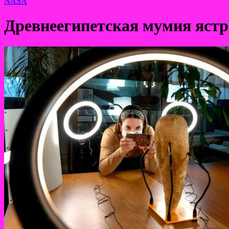
NASA
Древнеегипетская мумия ястр