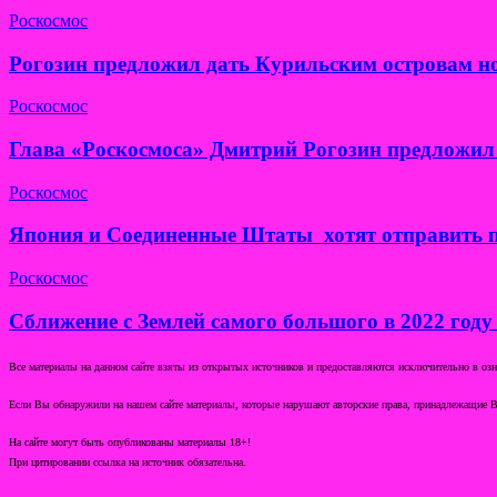
Роскосмос
Рогозин предложил дать Курильским островам н
Роскосмос
Глава «Роскосмоса» Дмитрий Рогозин предложил 
Роскосмос
Япония и Соединенные Штаты хотят отправить п
Роскосмос
Сближение с Землей самого большого в 2022 году
Все материалы на данном сайте взяты из открытых источников и предоставляются исключительно в озна
Если Вы обнаружили на нашем сайте материалы, которые нарушают авторские права, принадлежащие В
На сайте могут быть опубликованы материалы 18+!
При цитировании ссылка на источник обязательна.