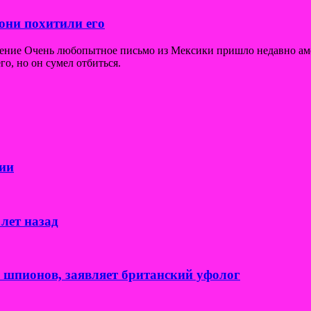
они похитили его
щение Очень любопытное письмо из Мексики пришло недавно ам
го, но он сумел отбиться.
ии
лет назад
к шпионов, заявляет британский уфолог