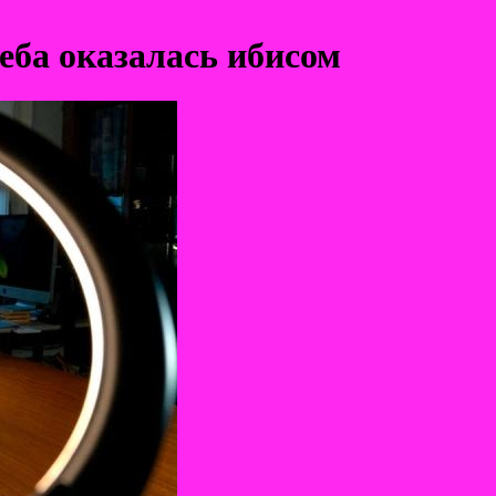
еба оказалась ибисом