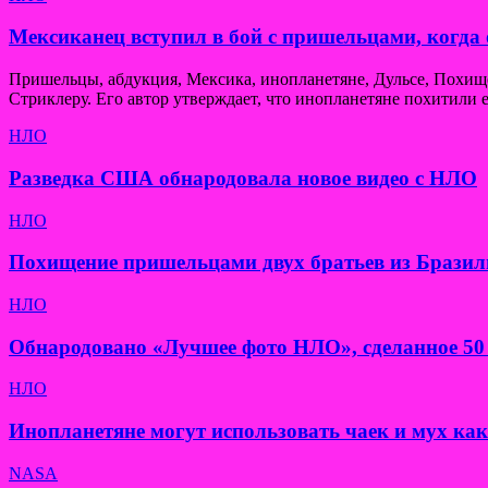
Мексиканец вступил в бой с пришельцами, когда 
Пришельцы, абдукция, Мексика, инопланетяне, Дульсе, Похи
Стриклеру. Его автор утверждает, что инопланетяне похитили е
НЛО
Разведка США обнародовала новое видео с НЛО
НЛО
Похищение пришельцами двух братьев из Бразил
НЛО
Обнародовано «Лучшее фото НЛО», сделанное 50 
НЛО
Инопланетяне могут использовать чаек и мух ка
NASA