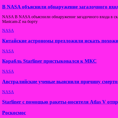
В NASA объяснили обнаружение загадочного вход
NASA В NASA объяснили обнаружение загадочного входа в скал
Mastcam-Z на борту
NASA
Китайские астрономы предложили искать похожи
NASA
Корабль Starliner пристыковался к МКС
NASA
Австралийские ученые выяснили причину смерто
NASA
Starliner с помощью ракеты-носителя Atlas V от
Роскосмос