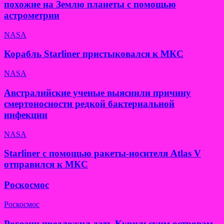
похожие на Землю планеты с помощью
астрометрии
NASA
Корабль Starliner пристыковался к МКС
NASA
Австралийские ученые выяснили причину
смертоносности редкой бактериальной
инфекции
NASA
Starliner с помощью ракеты-носителя Atlas V
отправился к МКС
Роскосмос
Роскосмос
Рогозин предложил дать Курильским островам