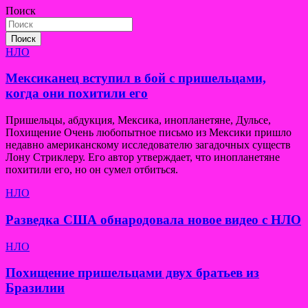
Поиск
записям
Поиск
НЛО
Мексиканец вступил в бой с пришельцами,
когда они похитили его
Пришельцы, абдукция, Мексика, инопланетяне, Дульсе,
Похищение Очень любопытное письмо из Мексики пришло
недавно американскому исследователю загадочных существ
Лону Стриклеру. Его автор утверждает, что инопланетяне
похитили его, но он сумел отбиться.
НЛО
Разведка США обнародовала новое видео с НЛО
НЛО
Похищение пришельцами двух братьев из
Бразилии