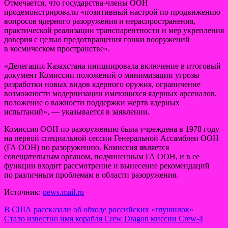
Отмечается, что государства-члены ООН
продемонстрировали «позитивный настрой по продвижению
вопросов ядерного разоружения и нераспространения,
практической реализации транспарентности и мер укрепления
доверия с целью предотвращения гонки вооружений
в космическом пространстве».
«Делегация Казахстана инициировала включение в итоговый
документ Комиссии положений о минимизации угрозы
разработки новых видов ядерного оружия, ограничение
возможности модернизации имеющихся ядерных арсеналов,
положение о важности поддержки жертв ядерных
испытаний», — указывается в заявлении.
Комиссия ООН по разоружению была учреждена в 1978 году
на первой специальной сессии Генеральной Ассамблеи ООН
(ГА ООН) по разоружению. Комиссия является
совещательным органом, подчиненным ГА ООН, и в ее
функции входит рассмотрение и вынесение рекомендаций
по различным проблемам в области разоружения.
Источник:
news.mail.ru
Навигация
В США рассказали об обходе российских «глушилок»
Стало известно имя корабля Crew Dragon миссии Crew-4
по