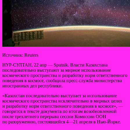
Источник: Reuters
НУР-СУЛТАН, 22 апр — Sputnik. Власти
Казахстана
последовательно выступают за мирное использование
космического пространства и разработку норм ответственного
поведения в космосе, сообщила пресс-служба министерства
иностранных дел республики.
«Казахстан последовательно выступает за использование
космического пространства исключительно в мирных целях
и разработку норм ответственного поведения в космосе», —
говорится в тексте документа по итогам возобновленной
после трехлетнего перерыва сессии Комиссии ООН
по разоружению, состоявшейся 4—21 апреля в Нью-Йорке.