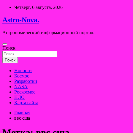
Перейти
Четверг, 6 августа, 2026
к
содержимому
Astro-Nova.
Астрономический информационный портал.
Поиск
Поиск
Новости
Космос
Разработки
NASA
Роскосмос
НЛО
Карта сайта
Главная
ввс сша
Метка:
ввс сша