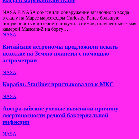
входа в марсианской скале
NASA В NASA объяснили обнаружение загадочного входа
в скалу на Марсе марсоходом Curiosity. Ранее большую
популярность в интернете получил снимок, полученный 7 мая
камерой Mastcam-Z на борту…
NASA
Китайские астрономы предложили искать
похожие на Землю планеты с помощью
астрометрии
NASA
Корабль Starliner пристыковался к МКС
NASA
Австралийские ученые выяснили причину
смертоносности редкой бактериальной
инфекции
NASA