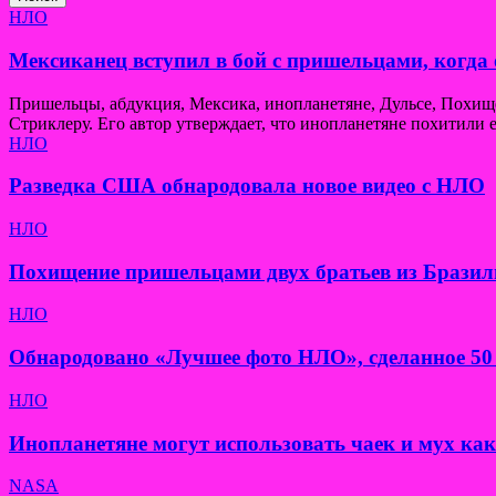
НЛО
Мексиканец вступил в бой с пришельцами, когда 
Пришельцы, абдукция, Мексика, инопланетяне, Дульсе, Похи
Стриклеру. Его автор утверждает, что инопланетяне похитили е
НЛО
Разведка США обнародовала новое видео с НЛО
НЛО
Похищение пришельцами двух братьев из Бразил
НЛО
Обнародовано «Лучшее фото НЛО», сделанное 50 
НЛО
Инопланетяне могут использовать чаек и мух ка
NASA