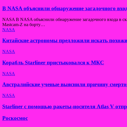
В NASA объяснили обнаружение загадочного вход
NASA В NASA объяснили обнаружение загадочного входа в скал
Mastcam-Z на борту…
NASA
Китайские астрономы предложили искать похожи
NASA
Корабль Starliner пристыковался к МКС
NASA
Австралийские ученые выяснили причину смерто
NASA
Starliner с помощью ракеты-носителя Atlas V от
Роскосмос