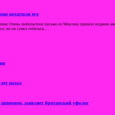
они похитили его
щение Очень любопытное письмо из Мексики пришло недавно ам
го, но он сумел отбиться.…
ии
лет назад
к шпионов, заявляет британский уфолог