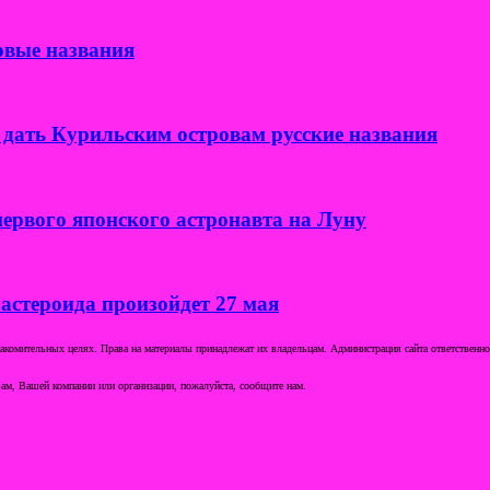
овые названия
дать Курильским островам русские названия
ервого японского астронавта на Луну
 астероида произойдет 27 мая
комительных целях. Права на материалы принадлежат их владельцам. Администрация сайта ответственност
ам, Вашей компании или организации, пожалуйста, сообщите нам.