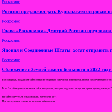
Роскосмос
Рогозин предложил дать Курильским островам н
Роскосмос
Глава «Роскосмоса» Дмитрий Рогозин предложил 
Роскосмос
Япония и Соединенные Штаты хотят отправить п
Роскосмос
Сближение с Землей самого большого в 2022 году
Все материалы на данном сайте взяты из открытых источников и предоставляются исключительно в озна
Если Вы обнаружили на нашем сайте материалы, которые нарушают авторские права, принадлежащие В
На сайте могут быть опубликованы материалы 18+!
При цитировании ссылка на источник обязательна.