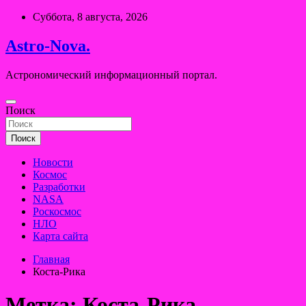
Перейти
Суббота, 8 августа, 2026
к
содержимому
Astro-Nova.
Астрономический информационный портал.
Поиск
Поиск
Новости
Космос
Разработки
NASA
Роскосмос
НЛО
Карта сайта
Главная
Коста-Рика
Метка:
Коста-Рика