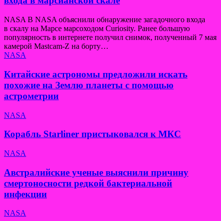
входа в марсианской скале
NASA В NASA объяснили обнаружение загадочного входа
в скалу на Марсе марсоходом Curiosity. Ранее большую
популярность в интернете получил снимок, полученный 7 мая
камерой Mastcam-Z на борту…
NASA
Китайские астрономы предложили искать
похожие на Землю планеты с помощью
астрометрии
NASA
Корабль Starliner пристыковался к МКС
NASA
Австралийские ученые выяснили причину
смертоносности редкой бактериальной
инфекции
NASA