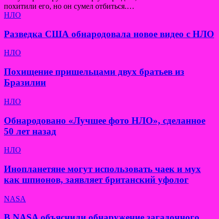
похитили его, но он сумел отбиться.…
НЛО
Разведка США обнародовала новое видео с НЛО
НЛО
Похищение пришельцами двух братьев из
Бразилии
НЛО
Обнародовано «Лучшее фото НЛО», сделанное
50 лет назад
НЛО
Инопланетяне могут использовать чаек и мух
как шпионов, заявляет британский уфолог
NASA
В NASA объяснили обнаружение загадочного