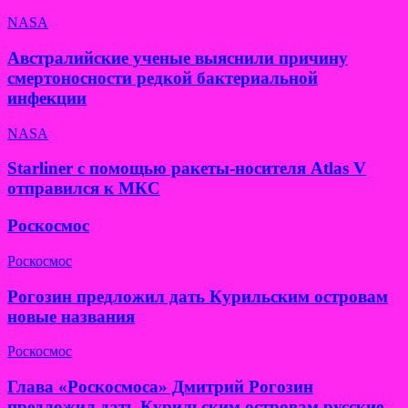
NASA
Австралийские ученые выяснили причину
смертоносности редкой бактериальной
инфекции
NASA
Starliner с помощью ракеты-носителя Atlas V
отправился к МКС
Роскосмос
Роскосмос
Рогозин предложил дать Курильским островам
новые названия
Роскосмос
Глава «Роскосмоса» Дмитрий Рогозин
предложил дать Курильским островам русские