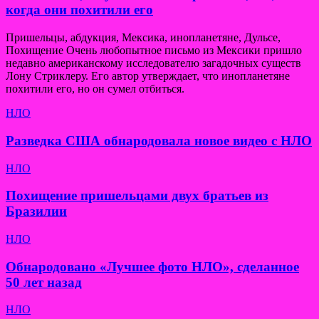
когда они похитили его
Пришельцы, абдукция, Мексика, инопланетяне, Дульсе,
Похищение Очень любопытное письмо из Мексики пришло
недавно американскому исследователю загадочных существ
Лону Стриклеру. Его автор утверждает, что инопланетяне
похитили его, но он сумел отбиться.
НЛО
Разведка США обнародовала новое видео с НЛО
НЛО
Похищение пришельцами двух братьев из
Бразилии
НЛО
Обнародовано «Лучшее фото НЛО», сделанное
50 лет назад
НЛО