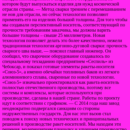
котором будут выпускаться изделия для нужд космической
отрасли страны. — Метод сварки трением с перемешиванием
не нов для отрасли, но сейчас технологии позволяют
применять его на изделиях большой толщины. Для того чтобы
мы создавали перспективный носитель, соответствующий по
прочности требованиям заказчика, мы должны варить
большие толщины – свыше 25 миллиметров. Новая
технология позволяет делать это более качественно, нежели
традиционная технология аргонно-дуговой сварки: прочность
сварного шва выше, — пояснил главный инженер. Он
сообщил, что сварочное оборудование создавалось по
специальному техзаданию предприятием «Сеспиль» из
Чебоксар, и показал готовые элементы ракеты-носителя
«Союз-5», а именно обечайки топливных баков из легкого
алюминиевого сплава, сваренные по новой технологии.
«Союз-5» изначально проектировался как ракета-носитель
полностью отечественного производства, поэтому все
системы и комплексы, которые используются при
производстве, сделаны в нашей стране. Работы по проекту
идут в соответствии с графиком. — С 2014 года наш завод
неоднократно подвергался санкциям со стороны
недружественных государств. Для нас этот вызов стал
поводом к поиску новых технических и принципиальных
решений в производстве ракет-носителей. Мы находим эти
решения, модернизируем площадку и улучшаем производство.