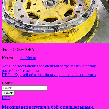
Фото: СОВАСОВА
Источник:
rambler.ru
Навигация
YouТube восстановил забаненный за трансляцию парада
российский телеканал
по
ПВО в Курской области сбила украинский беспилотник
записям
Поиск
Поиск
НЛО
Мексиканец вступил в бой с пришельцами,