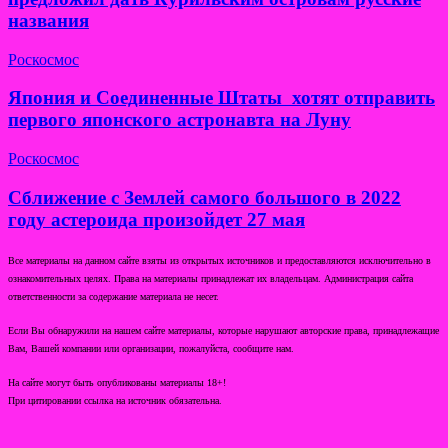
названия
Роскосмос
Япония и Соединенные Штаты хотят отправить
первого японского астронавта на Луну
Роскосмос
Сближение с Землей самого большого в 2022
году астероида произойдет 27 мая
Все материалы на данном сайте взяты из открытых источников и предоставляются исключительно в
ознакомительных целях. Права на материалы принадлежат их владельцам. Администрация сайта
ответственности за содержание материала не несет.
Если Вы обнаружили на нашем сайте материалы, которые нарушают авторские права, принадлежащие
Вам, Вашей компании или организации, пожалуйста, сообщите нам.
На сайте могут быть опубликованы материалы 18+!
При цитировании ссылка на источник обязательна.