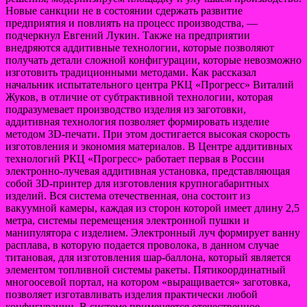
Новые санкции не в состоянии сдержать развитие
предприятия и повлиять на процесс производства, —
подчеркнул Евгений Лукин. Также на предприятии
внедряются аддитивные технологии, которые позволяют
получать детали сложной конфигурации, которые невозможно
изготовить традиционными методами. Как рассказал
начальник испытательного центра РКЦ «Прогресс» Виталий
Жуков, в отличие от субтрактивной технологии, которая
подразумевает производство изделия из заготовки,
аддитивная технология позволяет формировать изделие
методом 3D-печати. При этом достигается высокая скорость
изготовления и экономия материалов. В Центре аддитивных
технологий РКЦ «Прогресс» работает первая в России
электронно-лучевая аддитивная установка, представляющая
собой 3D-принтер для изготовления крупногабаритных
изделий. Вся система отечественная, она состоит из
вакуумной камеры, каждая из сторон которой имеет длину 2,5
метра, системы перемещения электронной пушки и
манипулятора с изделием. Электронный луч формирует ванну
расплава, в которую подается проволока, в данном случае
титановая, для изготовления шар-баллона, который является
элементом топливной системы ракеты. Пятикоординатный
многоосевой портал, на котором «выращивается» заготовка,
позволяет изготавливать изделия практически любой
конфигурации. В системе применяется отечественное