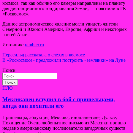
космоса, так как обычно его камеры направлены на планету
для дистанционного зондирования Земли, — пояснили в ГК
«Роскосмос».
Данное астрономическое явление могли увидеть жители
Северной и Южной Америки, Европы, Африки и некоторых
частей Азии.
Источник:
rambler.ru
Навигация
Пересильд рассказала о слезах в космосе
В «Роскосмосе» предложили построить «землянки» на Луне
по
Поиск
записям
Поиск
НЛО
Мексиканец вступил в бой с пришельцами,
когда они похитили его
Пришельцы, абдукция, Мексика, инопланетяне, Дульсе,
Похищение Очень любопытное письмо из Мексики пришло
недавно американскому исследователю загадочных существ