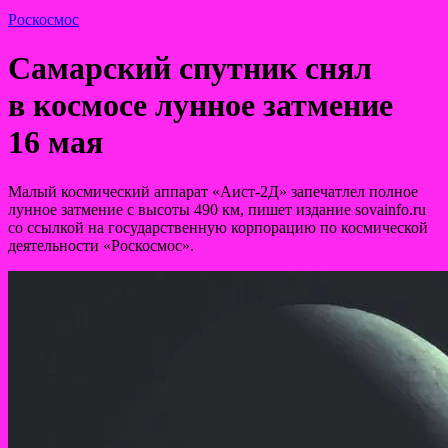
Роскосмос
Самарский спутник снял
в космосе лунное затмение
16 мая
Малый космический аппарат «Аист-2Д» запечатлел полное
лунное затмение с высоты 490 км, пишет издание sovainfo.ru
со ссылкой на государственную корпорацию по космической
деятельности «Роскосмос».