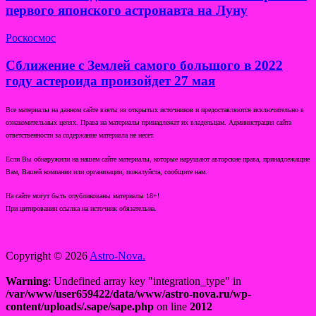
первого японского астронавта на Луну
Роскосмос
Сближение с Землей самого большого в 2022
году астероида произойдет 27 мая
Все материалы на данном сайте взяты из открытых источников и предоставляются исключительно в
ознакомительных целях. Права на материалы принадлежат их владельцам. Администрация сайта
ответственности за содержание материала не несет.
Если Вы обнаружили на нашем сайте материалы, которые нарушают авторские права, принадлежащие
Вам, Вашей компании или организации, пожалуйста, сообщите нам.
На сайте могут быть опубликованы материалы 18+!
При цитировании ссылка на источник обязательна.
Copyright © 2026
Astro-Nova.
Warning
: Undefined array key "integration_type" in
/var/www/user659422/data/www/astro-nova.ru/wp-
content/uploads/.sape/sape.php
on line
2012