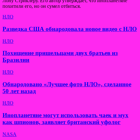
Лону Стриклеру. Его автор утверждает, что инопланетяне
похитили его, но он сумел отбиться.
НЛО
Разведка США обнародовала новое видео с НЛО
НЛО
Похищение пришельцами двух братьев из
Бразилии
НЛО
Обнародовано «Лучшее фото НЛО», сделанное
50 лет назад
НЛО
Инопланетяне могут использовать чаек и мух
как шпионов, заявляет британский уфолог
NASA