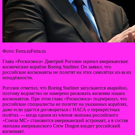
Фото: Ferra.ruFerra.ru
Глава «Роскосмоса» Дмитрий Рогозин оценил американские
космические корабли Boeing Starliner. Он заявил, что
российские космонавты не полетят на этих самолётах из-за их
ненадёжности.
Рогозин отметил, что Boeing Starliner запускаются аварийно,
поэтому ведомство не
намерено рисковать жизнями наших
космонавтов. При этом глава «Роскосмоса» подчеркнул, что
российские специалисты не полетят на указанных кораблях,
даже если удастся договориться с НАСА о перекрёстных
полётах — когда одним из членов экипажа российского
«Союза МС» становится американский астронавт, а в состав
экипажа американского Crew Dragon входит российский
космонавт.