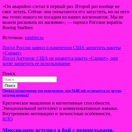
«Он аварийно слетал в первый раз. Второй раз вообще не
смог летать. Сейчас они попытаются его запустить, но на него
мы точно никого не посадим из наших космонавтов. Мы не
можем рисковать их жизнями», — оценил Рогозин корабль
Boeing Starliner.
Источник:
rambler.ru
Навигация
Посол России заявил о намерении США запретить ракеты
«Сармат»
по
Посол Антонов: США не нравится ракета «Сармат», они
записям
хотят запретить ее использование
Поиск
Поиск
Оценка компетенции топ менеджеров: чем SkillCode отличается от других
методов оценки?
Критическое мышление и когнитивные способности.
Эмоциональный интеллект и коммуникативные навыки.
Внутреннюю мотивацию и личностные особенности.
НЛО
Мексиканец вступил в бой с пришельцами,