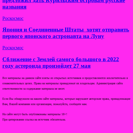
предложил дать Курильским островам русские
названия
Роскосмос
Япония и Соединенные Штаты хотят отправить
первого японского астронавта на Луну
Роскосмос
Сближение с Землей самого большого в 2022
году астероида произойдет 27 мая
Все материалы на данном сайте взяты из открытых источников и предоставляются исключительно в
ознакомительных целях. Права на материалы принадлежат их владельцам. Администрация сайта
ответственности за содержание материала не несет.
Если Вы обнаружили на нашем сайте материалы, которые нарушают авторские права, принадлежащие
Вам, Вашей компании или организации, пожалуйста, сообщите нам.
На сайте могут быть опубликованы материалы 18+!
При цитировании ссылка на источник обязательна.