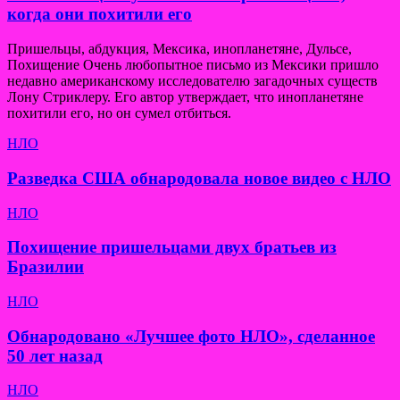
когда они похитили его
Пришельцы, абдукция, Мексика, инопланетяне, Дульсе,
Похищение Очень любопытное письмо из Мексики пришло
недавно американскому исследователю загадочных существ
Лону Стриклеру. Его автор утверждает, что инопланетяне
похитили его, но он сумел отбиться.
НЛО
Разведка США обнародовала новое видео с НЛО
НЛО
Похищение пришельцами двух братьев из
Бразилии
НЛО
Обнародовано «Лучшее фото НЛО», сделанное
50 лет назад
НЛО