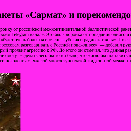
ракеты «Сармат» и порекомендо
ронку от российской межконтинентальной баллистической ракет
воем Telegram-канале. Это была воронка от
попадания одного из
«будет очень большая и очень глубокая и радиоактивная». По ег
грессорам разговаривать с Россией повежливее», — добавил руко
ый проявит агрессию к РФ. До этого он отмечал, что данная рак
е смогут «сделать чего бы то ни было, что могло бы поставит
ого поколения с тяжелой многоступенчатой жидкостной межконт