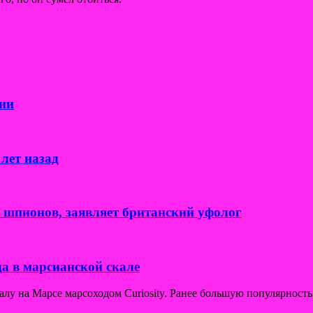
ии
лет назад
к шпионов, заявляет британский уфолог
а в марсианской скале
у на Марсе марсоходом Curiosity. Ранее большую популярность