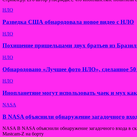
НЛО
Разведка США обнародовала новое видео с НЛО
НЛО
Похищение пришельцами двух братьев из Бразил
НЛО
Обнародовано «Лучшее фото НЛО», сделанное 50 
НЛО
Инопланетяне могут использовать чаек и мух ка
NASA
В NASA объяснили обнаружение загадочного вход
NASA В NASA объяснили обнаружение загадочного входа в скал
Mastcam-Z на борту