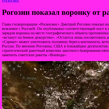
Роскосмос
Рогозин показал воронку от 
Глава госкорпорации «Роскосмос» Дмитрий Рогозин показал во
вежливее с Россией. Он опубликовал соответствующий пост в с
зарядом воронка на месте географического объекта противника 
«встанут на боевое дежурство». «Остается лишь посоветовать а
«Сармат» может уничтожить половину берега континента, котор
России. По мнению Рогозина, США в ближайшие десятилетия н
стратегический ракетный комплекс шахтного базирования пят
заменить советские ракеты «Воевода».