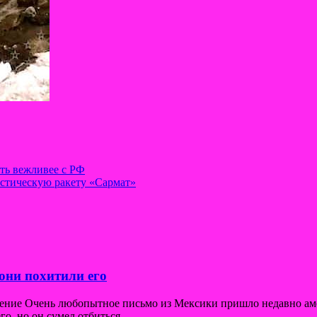
ыть вежливее с РФ
истическую ракету «Сармат»
они похитили его
щение Очень любопытное письмо из Мексики пришло недавно ам
го, но он сумел отбиться.