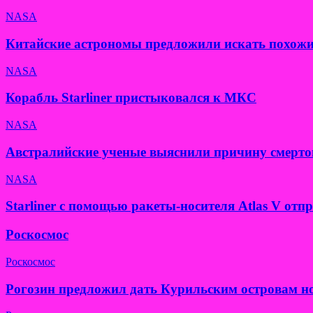
NASA
Китайские астрономы предложили искать похожи
NASA
Корабль Starliner пристыковался к МКС
NASA
Австралийские ученые выяснили причину смерто
NASA
Starliner с помощью ракеты-носителя Atlas V от
Роскосмос
Роскосмос
Рогозин предложил дать Курильским островам н