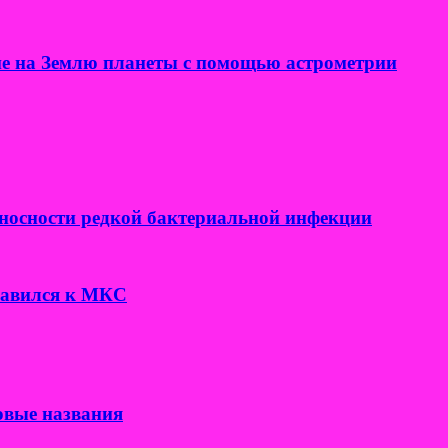
е на Землю планеты с помощью астрометрии
носности редкой бактериальной инфекции
правился к МКС
овые названия