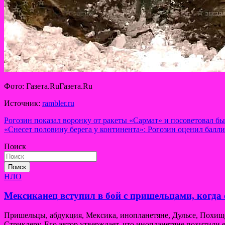
Фото: Газета.RuГазета.Ru
Источник:
rambler.ru
Навигация
Рогозин показал воронку от ракеты «Сармат» и посоветовал б
«Снесет половину берега у континента»: Рогозин оценил балл
по
Поиск
записям
Поиск
НЛО
Мексиканец вступил в бой с пришельцами, когда 
Пришельцы, абдукция, Мексика, инопланетяне, Дульсе, Похи
Стриклеру. Его автор утверждает, что инопланетяне похитили е