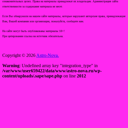
ознакомительных целях. Права на материалы принадлежат их владельцам. Администрация сайта
ответственности за содержание материала не несет.
Если Вы обнаружили на нашем сайте материалы, которые нарушают авторские права, принадлежащие
Вам, Вашей компании или организации, пожалуйста, сообщите нам.
На сайте могут быть опубликованы материалы 18+!
При цитировании ссылка на источник обязательна.
Copyright © 2026
Astro-Nova.
Warning
: Undefined array key "integration_type" in
/var/www/user659422/data/www/astro-nova.ru/wp-
content/uploads/.sape/sape.php
on line
2012