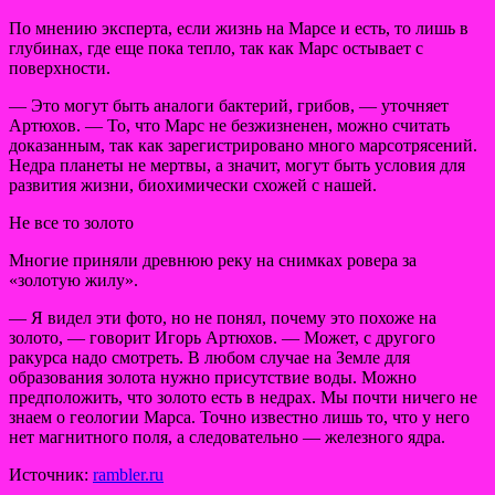
По мнению эксперта, если жизнь на Марсе и есть, то лишь в
глубинах, где еще пока тепло, так как Марс остывает с
поверхности.
— Это могут быть аналоги бактерий, грибов, — уточняет
Артюхов. — То, что Марс не безжизненен, можно считать
доказанным, так как зарегистрировано много марсотрясений.
Недра планеты не мертвы, а значит, могут быть условия для
развития жизни, биохимически схожей с нашей.
Не все то золото
Многие приняли древнюю реку на снимках ровера за
«золотую жилу».
— Я видел эти фото, но не понял, почему это похоже на
золото, — говорит Игорь Артюхов. — Может, с другого
ракурса надо смотреть. В любом случае на Земле для
образования золота нужно присутствие воды. Можно
предположить, что золото есть в недрах. Мы почти ничего не
знаем о геологии Марса. Точно известно лишь то, что у него
нет магнитного поля, а следовательно — железного ядра.
Источник:
rambler.ru