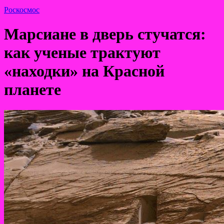
Роскосмос
Марсиане в дверь стучатся:
как ученые трактуют
«находки» на Красной
планете