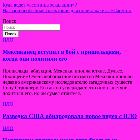
Навигация
Куда ведет «лестница эскалации»?
Названа необычная траектория для полета ракеты «Сармат»
по
Поиск
записям
Поиск
НЛО
Мексиканец вступил в бой с пришельцами,
когда они похитили его
Пришельцы, абдукция, Мексика, инопланетяне, Дульсе,
Похищение Очень любопытное письмо из Мексики пришло
недавно американскому исследователю загадочных существ
Лону Стриклеру. Его автор утверждает, что инопланетяне
похитили его, но он сумел отбиться.
НЛО
Разведка США обнародовала новое видео с НЛО
НЛО