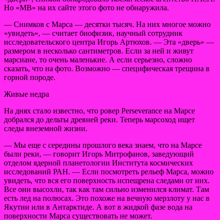
Но «МВ» на их сайте этого фото не обнаружила.
— Снимков с Марса — десятки тысяч. На них многое можно
«увидеть», — считает биофизик, научный сотрудник
исследовательского центра Игорь Артюхов. — Эта «дверь» —
размером в несколько сантиметров. Если за ней и живут
марсиане, то очень маленькие. А если серьезно, сложно
сказать, что на фото. Возможно — специфическая трещина в
горной породе.
Живые недра
На днях стало известно, что ровер Perseverance на Марсе
добрался до дельты древней реки. Теперь марсоход ищет
следы внеземной жизни.
— Мы еще с середины прошлого века знаем, что на Марсе
были реки, — говорит Игорь Митрофанов, заведующий
отделом ядерной планетологии Института космических
исследований РАН. — Если посмотреть рельеф Марса, можно
увидеть, что вся его поверхность испещрена следами от них.
Все они высохли, так как там сильно изменился климат. Там
есть лед на полюсах. Это похоже на вечную мерзлоту у нас в
Якутии или в Антарктиде. А вот в жидкой фазе вода на
поверхности Марса существовать не может.