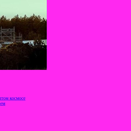
ытом космосе
ием