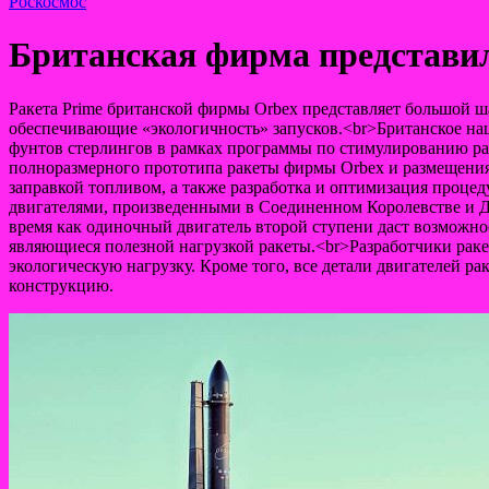
Роскосмос
Британская фирма представил
Ракета Prime британской фирмы Orbex представляет большой ш
обеспечивающие «экологичность» запусков.<br>Британское на
фунтов стерлингов в рамках программы по стимулированию ра
полноразмерного прототипа ракеты фирмы Orbex и размещения 
заправкой топливом, а также разработка и оптимизация процеду
двигателями, произведенными в Соединенном Королевстве и Да
время как одиночный двигатель второй ступени даст возможно
являющиеся полезной нагрузкой ракеты.<br>Разработчики ракет
экологическую нагрузку. Кроме того, все детали двигателей 
конструкцию.