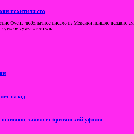
они похитили его
щение Очень любопытное письмо из Мексики пришло недавно ам
го, но он сумел отбиться.
ии
лет назад
к шпионов, заявляет британский уфолог