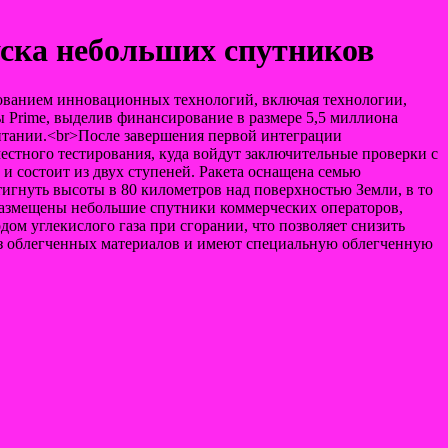
уска небольших спутников
ьзованием инновационных технологий, включая технологии,
ы Prime, выделив финансирование в размере 5,5 миллиона
итании.<br>После завершения первой интеграции
естного тестирования, куда войдут заключительные проверки с
 и состоит из двух ступеней. Ракета оснащена семью
игнуть высоты в 80 километров над поверхностью Земли, в то
 размещены небольшие спутники коммерческих операторов,
ом углекислого газа при сгорании, что позволяет снизить
 из облегченных материалов и имеют специальную облегченную