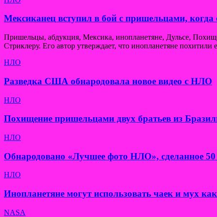
Мексиканец вступил в бой с пришельцами, когда 
Пришельцы, абдукция, Мексика, инопланетяне, Дульсе, Похи
Стриклеру. Его автор утверждает, что инопланетяне похитили е
НЛО
Разведка США обнародовала новое видео с НЛО
НЛО
Похищение пришельцами двух братьев из Бразил
НЛО
Обнародовано «Лучшее фото НЛО», сделанное 50 
НЛО
Инопланетяне могут использовать чаек и мух ка
NASA