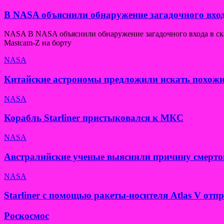
В NASA объяснили обнаружение загадочного вход
NASA В NASA объяснили обнаружение загадочного входа в скал
Mastcam-Z на борту
NASA
Китайские астрономы предложили искать похожи
NASA
Корабль Starliner пристыковался к МКС
NASA
Австралийские ученые выяснили причину смерто
NASA
Starliner с помощью ракеты-носителя Atlas V от
Роскосмос