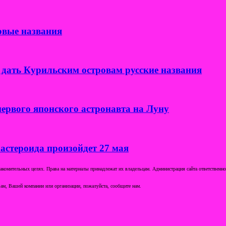
овые названия
дать Курильским островам русские названия
ервого японского астронавта на Луну
 астероида произойдет 27 мая
комительных целях. Права на материалы принадлежат их владельцам. Администрация сайта ответственност
ам, Вашей компании или организации, пожалуйста, сообщите нам.