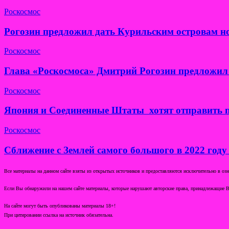
Роскосмос
Рогозин предложил дать Курильским островам н
Роскосмос
Глава «Роскосмоса» Дмитрий Рогозин предложил 
Роскосмос
Япония и Соединенные Штаты хотят отправить п
Роскосмос
Сближение с Землей самого большого в 2022 году
Все материалы на данном сайте взяты из открытых источников и предоставляются исключительно в озна
Если Вы обнаружили на нашем сайте материалы, которые нарушают авторские права, принадлежащие В
На сайте могут быть опубликованы материалы 18+!
При цитировании ссылка на источник обязательна.