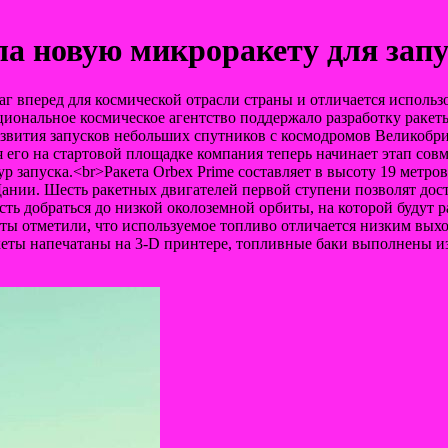
а новую микроракету для зап
аг вперед для космической отрасли страны и отличается испол
циональное космическое агентство
поддержало разработку ракет
звития запусков небольших спутников с космодромов Великобр
его на стартовой площадке компания теперь начинает этап совм
р запуска.<br>Ракета Orbex Prime составляет в высоту 19 метров
нии. Шесть ракетных двигателей первой ступени позволят дост
сть добраться до низкой околоземной орбиты, на которой будут
ы отметили, что используемое топливо отличается низким выход
ракеты напечатаны на 3-D принтере, топливные баки выполнены