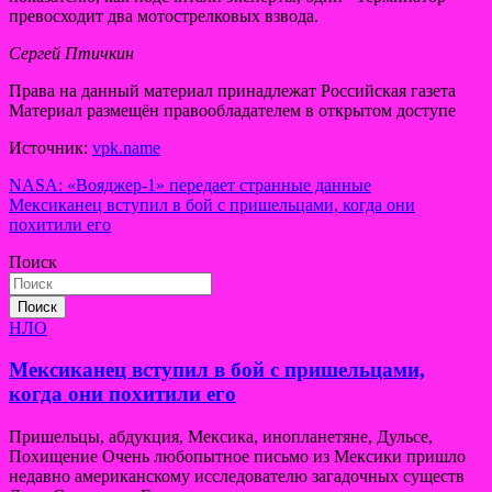
превосходит два мотострелковых взвода.
Сергей Птичкин
Права на данный материал принадлежат Российская газета
Материал размещён правообладателем в открытом доступе
Источник:
vpk.name
Навигация
NASA: «Вояджер-1» передает странные данные
Мексиканец вступил в бой с пришельцами, когда они
по
похитили его
записям
Поиск
Поиск
НЛО
Мексиканец вступил в бой с пришельцами,
когда они похитили его
Пришельцы, абдукция, Мексика, инопланетяне, Дульсе,
Похищение Очень любопытное письмо из Мексики пришло
недавно американскому исследователю загадочных существ