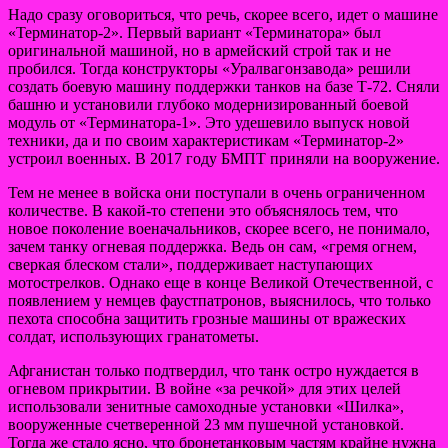
Надо сразу оговориться, что речь, скорее всего, идет о машине
«Терминатор-2». Первый вариант «Терминатора» был
оригинальной машиной, но в армейский строй так и не
пробился. Тогда конструкторы «Уралвагонзавода» решили
создать боевую машину поддержки танков на базе Т-72. Сняли
башню и установили глубоко модернизированный боевой
модуль от «Терминатора-1». Это удешевило выпуск новой
техники, да и по своим характеристикам «Терминатор-2»
устроил военных. В 2017 году БМПТ приняли на вооружение.
Тем не менее в войска они поступали в очень ограниченном
количестве. В какой-то степени это объяснялось тем, что
новое поколение военачальников, скорее всего, не понимало,
зачем танку огневая поддержка. Ведь он сам, «гремя огнем,
сверкая блеском стали», поддерживает наступающих
мотострелков. Однако еще в конце Великой Отечественной, с
появлением у немцев фаустпатронов, выяснилось, что только
пехота способна защитить грозные машины от вражеских
солдат, использующих гранатометы.
Афганистан только подтвердил, что танк остро нуждается в
огневом прикрытии. В войне «за речкой» для этих целей
использовали зенитные самоходные установки «Шилка»,
вооруженные счетверенной 23 мм пушечной установкой.
Тогда же стало ясно, что бронетанковым частям крайне нужна