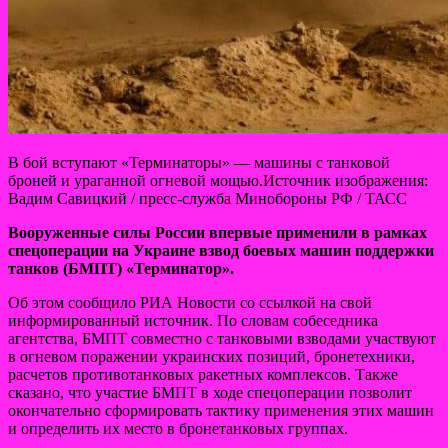
В бой вступают «Терминаторы» — машины с танковой
броней и ураганной огневой мощью.Источник изображения:
Вадим Савицкий / пресс-служба Минобороны РФ / ТАСС
Вооруженные силы России впервые применили в рамках
спецоперации на Украине взвод боевых машин поддержки
танков
(БМПТ) «Терминатор».
Об этом сообщило РИА Новости со ссылкой на свой
информированный источник. По словам собеседника
агентства, БМПТ совместно с танковыми взводами участвуют
в огневом поражении украинских позиций, бронетехники,
расчетов противотанковых ракетных комплексов. Также
сказано, что участие БМПТ в ходе спецоперации позволит
окончательно сформировать тактику применения этих машин
и определить их место в бронетанковых группах.