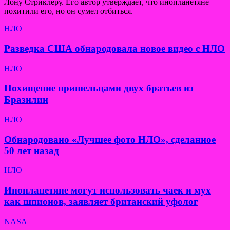
Лону Стриклеру. Его автор утверждает, что инопланетяне
похитили его, но он сумел отбиться.
НЛО
Разведка США обнародовала новое видео с НЛО
НЛО
Похищение пришельцами двух братьев из
Бразилии
НЛО
Обнародовано «Лучшее фото НЛО», сделанное
50 лет назад
НЛО
Инопланетяне могут использовать чаек и мух
как шпионов, заявляет британский уфолог
NASA