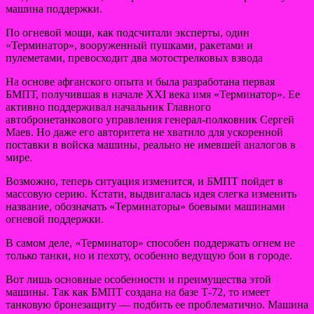
машина поддержки.
По огневой мощи, как подсчитали эксперты, один
«Терминатор», вооруженный пушками, ракетами и
пулеметами, превосходит два мотострелковых взвода
На основе афганского опыта и была разработана первая
БМПТ, получившая в начале ХХI века имя «Терминатор». Ее
активно поддерживал начальник Главного
автобронетанкового управления генерал-полковник Сергей
Маев. Но даже его авторитета не хватило для ускоренной
поставки в войска машины, реально не имевшей аналогов в
мире.
Возможно, теперь ситуация изменится, и БМПТ пойдет в
массовую серию. Кстати, выдвигалась идея слегка изменить
название, обозначать «Терминаторы» боевыми машинами
огневой поддержки.
В самом деле, «Терминатор» способен поддержать огнем не
только танки, но и пехоту, особенно ведущую бои в городе.
Вот лишь основные особенности и преимущества этой
машины. Так как БМПТ создана на базе Т-72, то имеет
танковую бронезащиту — подбить ее проблематично. Машина