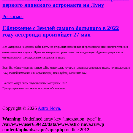
первого японского астронавта на Луну
Роскосмос
Сближение с Землей самого большого в 2022
году астероида произойдет 27 мая
Все материалы на данном сайте взяты из открытых источников и предоставляются исключительно в
ознакомительных целях. Права на материалы принадлежат их владельцам. Администрация сайта
ответственности за содержание материала не несет.
Если Вы обнаружили на нашем сайте материалы, которые нарушают авторские права, принадлежащие
Вам, Вашей компании или организации, пожалуйста, сообщите нам.
На сайте могут быть опубликованы материалы 18+!
При цитировании ссылка на источник обязательна.
Copyright © 2026
Astro-Nova.
Warning
: Undefined array key "integration_type" in
/var/www/user659422/data/www/astro-nova.ru/wp-
content/uploads/.sape/sape.php
on line
2012