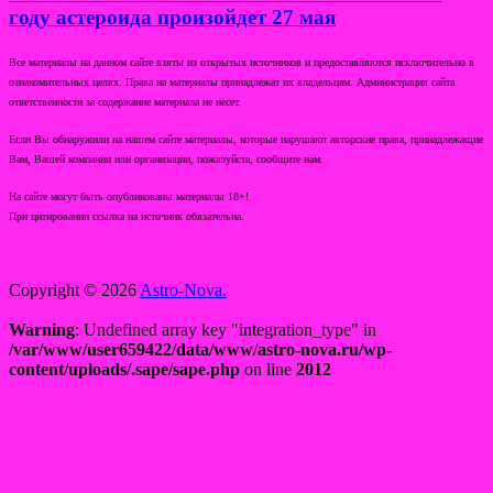
году астероида произойдет 27 мая
Все материалы на данном сайте взяты из открытых источников и предоставляются исключительно в
ознакомительных целях. Права на материалы принадлежат их владельцам. Администрация сайта
ответственности за содержание материала не несет.
Если Вы обнаружили на нашем сайте материалы, которые нарушают авторские права, принадлежащие
Вам, Вашей компании или организации, пожалуйста, сообщите нам.
На сайте могут быть опубликованы материалы 18+!
При цитировании ссылка на источник обязательна.
Copyright © 2026
Astro-Nova.
Warning
: Undefined array key "integration_type" in
/var/www/user659422/data/www/astro-nova.ru/wp-
content/uploads/.sape/sape.php
on line
2012