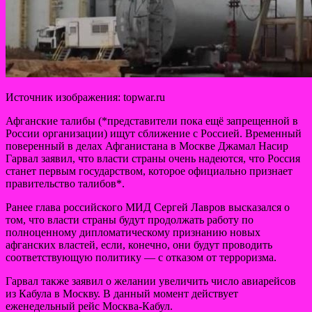
Источник изображения: topwar.ru
Афганские талибы (*представители пока ещё запрещенной в
России организации) ищут сближение с Россией. Временный
поверенный в делах Афганистана в Москве Джамал Насир
Гарвал заявил, что власти страны очень надеются, что Россия
станет первым
государством, которое официально признает
правительство талибов*.
Ранее глава российского МИД Сергей Лавров высказался о
том, что власти страны будут продолжать работу по
полноценному дипломатическому признанию новых
афганских властей, если, конечно, они будут проводить
соответствующую политику — с отказом от терроризма.
Гарвал также заявил о желании увеличить число авиарейсов
из Кабула в Москву. В данный момент действует
еженедельный рейс Москва-Кабул.