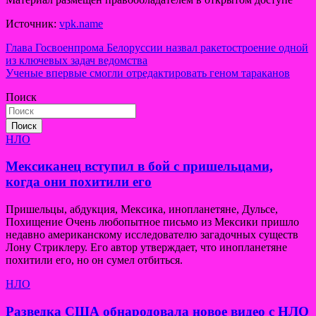
Источник:
vpk.name
Навигация
Глава Госвоенпрома Белоруссии назвал ракетостроение одной
из ключевых задач ведомства
по
Ученые впервые смогли отредактировать геном тараканов
записям
Поиск
Поиск
НЛО
Мексиканец вступил в бой с пришельцами,
когда они похитили его
Пришельцы, абдукция, Мексика, инопланетяне, Дульсе,
Похищение Очень любопытное письмо из Мексики пришло
недавно американскому исследователю загадочных существ
Лону Стриклеру. Его автор утверждает, что инопланетяне
похитили его, но он сумел отбиться.
НЛО
Разведка США обнародовала новое видео с НЛО