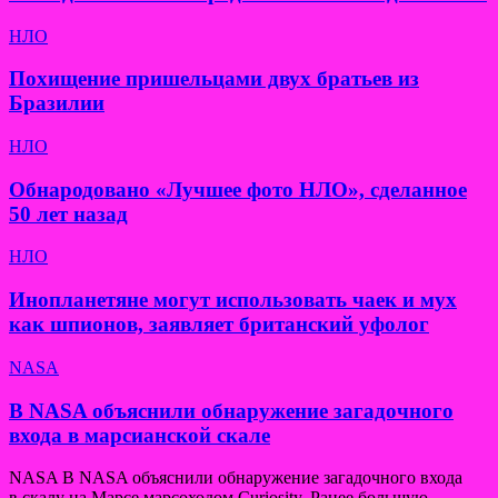
НЛО
Похищение пришельцами двух братьев из
Бразилии
НЛО
Обнародовано «Лучшее фото НЛО», сделанное
50 лет назад
НЛО
Инопланетяне могут использовать чаек и мух
как шпионов, заявляет британский уфолог
NASA
В NASA объяснили обнаружение загадочного
входа в марсианской скале
NASA В NASA объяснили обнаружение загадочного входа
в скалу на Марсе марсоходом Curiosity. Ранее большую