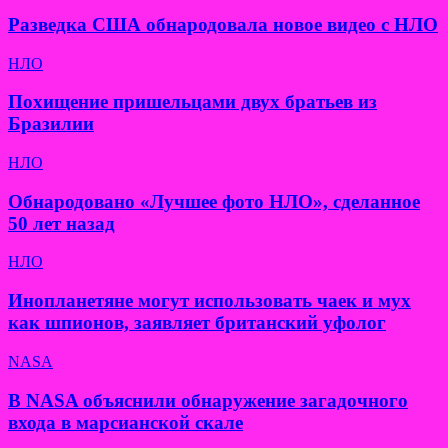
Разведка США обнародовала новое видео с НЛО
НЛО
Похищение пришельцами двух братьев из
Бразилии
НЛО
Обнародовано «Лучшее фото НЛО», сделанное
50 лет назад
НЛО
Инопланетяне могут использовать чаек и мух
как шпионов, заявляет британский уфолог
NASA
В NASA объяснили обнаружение загадочного
входа в марсианской скале