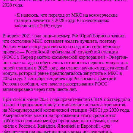
2028 года.
«Я надеюсь, что переход от МКС на коммерческие
станции начнется в 2028 году. Его необходимо
завершить к 2030 году».
В апреле 2021 года вице-премьер РФ Юрий Борисов заявил,
что состояние МКС оставляет желать лучшего, поэтому
Россия может сосредоточиться на создании собственного
проекта — Российской орбитальной служебной станции
(РОСС). Перед ракетно-космической корпорацией «Энергия»
поставлена задача обеспечить готовность первого модуля для
новой станции в 2025 году, им станет научно-энергетический
модуль, который ранее предполагалось запустить к МКС в
2024 году. 2 сентября гендиректор Роскосмоса Дмитрий
Рогозин сообщил, что начало развертывания РОСС
запланировано через пять-шесть лет.
При этом в конце 2021 года правительство США подтвердило
планы о продлении присутствия американских астронавтов
на Международной космической станции (МКС) до 2030 года.
Американские власти на протяжении этого срока хотят
работать со своими международными партнерами, в том
числе с Россией, Канадой, Японией и Европой, «для
обеспечения продолжения прорывных исследований,