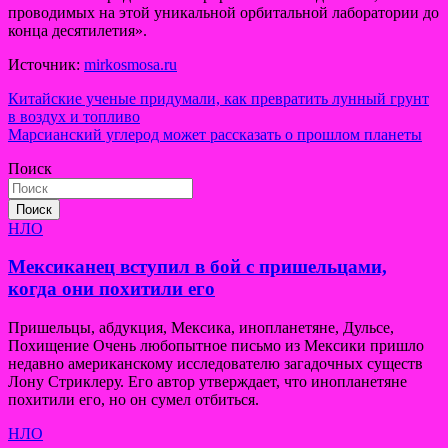
проводимых на этой уникальной орбитальной лаборатории до
конца десятилетия».
Источник:
mirkosmosa.ru
Навигация
Китайские ученые придумали, как превратить лунный грунт
в воздух и топливо
по
Марсианский углерод может рассказать о прошлом планеты
записям
Поиск
Поиск
НЛО
Мексиканец вступил в бой с пришельцами,
когда они похитили его
Пришельцы, абдукция, Мексика, инопланетяне, Дульсе,
Похищение Очень любопытное письмо из Мексики пришло
недавно американскому исследователю загадочных существ
Лону Стриклеру. Его автор утверждает, что инопланетяне
похитили его, но он сумел отбиться.
НЛО