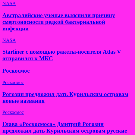
NASA
Австралийские ученые выяснили причину
смертоносности редкой бактериальной
инфекции
NASA
Starliner с помощью ракеты-носителя Atlas V
отправился к МКС
Роскосмос
Роскосмос
Рогозин предложил дать Курильским островам
новые названия
Роскосмос
Глава «Роскосмоса» Дмитрий Рогозин
предложил дать Курильским островам русские