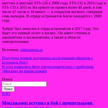
шаттлах в миссиях STS-126 в 2008 году, STS-132 в 2010 году и
STS-133 в 2011-м. На орбите он провел более 40 дней, в том
числе 47 часов и 18 минут — в открытом космосе, совершив
семь выходов. В отряде астронавтов Боуэн находится с 2000
года.
Хобург был зачислен в отряд астронавтов в 2017 году. Это
будет его первый полет в космос. Он имеет степень в
аэронавтике и космонавтике, а также в области
электротехники.
Источник:
mirkosmosa.ru
Навигация
Получены первые результаты исследования образцов с
астероида Рюгу
по
В сети появились фото предположительно с крейсером
записям
«Москва» во время пожара
Поиск
Поиск
НЛО
Мексиканец вступил в бой с пришельцами,