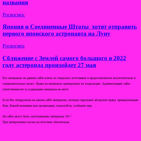
названия
Роскосмос
Япония и Соединенные Штаты хотят отправить
первого японского астронавта на Луну
Роскосмос
Сближение с Землей самого большого в 2022
году астероида произойдет 27 мая
Все материалы на данном сайте взяты из открытых источников и предоставляются исключительно в
ознакомительных целях. Права на материалы принадлежат их владельцам. Администрация сайта
ответственности за содержание материала не несет.
Если Вы обнаружили на нашем сайте материалы, которые нарушают авторские права, принадлежащие
Вам, Вашей компании или организации, пожалуйста, сообщите нам.
На сайте могут быть опубликованы материалы 18+!
При цитировании ссылка на источник обязательна.