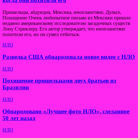
когда они похитили его
Пришельцы, абдукция, Мексика, инопланетяне, Дульсе,
Похищение Очень любопытное письмо из Мексики пришло
недавно американскому исследователю загадочных существ
Лону Стриклеру. Его автор утверждает, что инопланетяне
похитили его, но он сумел отбиться.
НЛО
Разведка США обнародовала новое видео с НЛО
НЛО
Похищение пришельцами двух братьев из
Бразилии
НЛО
Обнародовано «Лучшее фото НЛО», сделанное
50 лет назад
НЛО