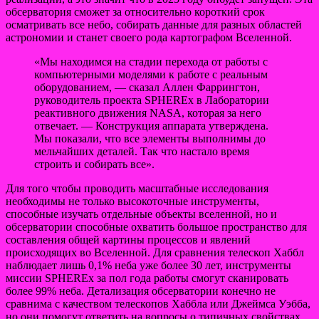
обсерватория сможет за относительно короткий срок
осматривать все небо, собирать данные для разных областей
астрономии и станет своего рода картографом Вселенной.
«Мы находимся на стадии перехода от работы с
компьютерными моделями к работе с реальным
оборудованием, — сказал Аллен Фаррингтон,
руководитель проекта SPHEREx в Лаборатории
реактивного движения NASA, которая за него
отвечает. — Конструкция аппарата утверждена.
Мы показали, что все элементы выполнимы до
мельчайших деталей. Так что настало время
строить и собирать все».
Для того чтобы проводить масштабные исследования
необходимы не только высокоточные инструменты,
способные изучать отдельные объекты вселенной, но и
обсерватории способные охватить большое пространство для
составления общей картины процессов и явлений
происходящих во Вселенной. Для сравнения телескоп Хаббл
наблюдает лишь 0,1% неба уже более 30 лет, инструменты
миссии SPHEREx за пол года работы смогут сканировать
более 99% неба. Детализация обсерватории конечно не
сравнима с качеством телескопов Хаббла или Джеймса Уэбба,
но они помогут ответить на вопросы о типичных свойствах