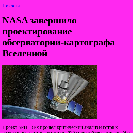
Новости
NASA завершило
проектирование
обсерватории-картографа
Вселенной
Проект SPHEREx прошел критический анализ и готов к
реализации, а это значит что в 2025 году онбудет запущен. Эта