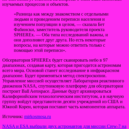
изучаемых процессов и объектов.
«Разница как между знакомством с отдельными
людьми и проведением переписи населения и
изучением популяции в целом, — сказала Бет
Фабински, заместитель руководителя проекта
SPHEREx. — Оба типа исследований важны, и
они дополняют друг друга. Но есть некоторые
вопросы, на которые можно ответить только с
помощью этой переписи».
Обсерватория SPHEREx будет сканировать небо в 97
диапазонах, создавая карту, которая пригодится астрономам
всего мира. Основой станет исследование в инфракрасном
диапазоне. Будет применяться метод спектроскопии.
Управление миссией осуществляет Лаборатория реактивного
движения NASA, спутниковую платформу для обсерватории
построит Ball Aerospace. Данные будут архивироваться
Калифорнийским технологическим институтом, а в научную
группу войдут представители десяти учреждений из США и
Южной Кореи, которая поставит часть компонентов аппарата.
Источник:
mirkosmosa.ru
Навигация
NASA и ESA выбрали двух астронавтов для миссии Crew-7 на