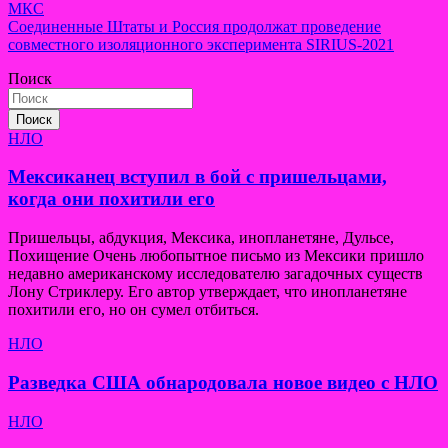
МКС
по
Соединенные Штаты и Россия продолжат проведение
записям
совместного изоляционного эксперимента SIRIUS-2021
Поиск
Поиск
НЛО
Мексиканец вступил в бой с пришельцами,
когда они похитили его
Пришельцы, абдукция, Мексика, инопланетяне, Дульсе,
Похищение Очень любопытное письмо из Мексики пришло
недавно американскому исследователю загадочных существ
Лону Стриклеру. Его автор утверждает, что инопланетяне
похитили его, но он сумел отбиться.
НЛО
Разведка США обнародовала новое видео с НЛО
НЛО