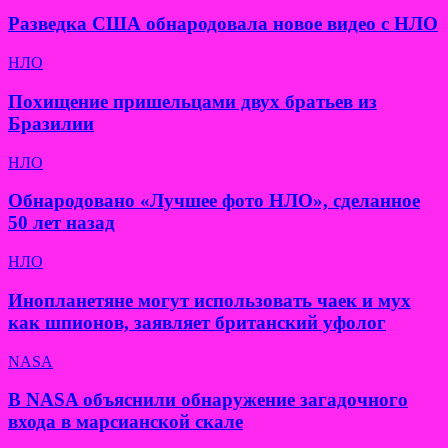
Разведка США обнародовала новое видео с НЛО
НЛО
Похищение пришельцами двух братьев из
Бразилии
НЛО
Обнародовано «Лучшее фото НЛО», сделанное
50 лет назад
НЛО
Инопланетяне могут использовать чаек и мух
как шпионов, заявляет британский уфолог
NASA
В NASA объяснили обнаружение загадочного
входа в марсианской скале