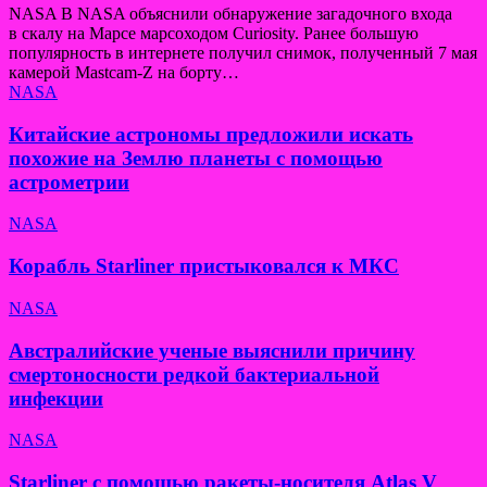
NASA В NASA объяснили обнаружение загадочного входа
в скалу на Марсе марсоходом Curiosity. Ранее большую
популярность в интернете получил снимок, полученный 7 мая
камерой Mastcam-Z на борту…
NASA
Китайские астрономы предложили искать
похожие на Землю планеты с помощью
астрометрии
NASA
Корабль Starliner пристыковался к МКС
NASA
Австралийские ученые выяснили причину
смертоносности редкой бактериальной
инфекции
NASA
Starliner с помощью ракеты-носителя Atlas V