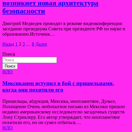
возникнет новая архитектура
безопасности
Дмитрий Медведев проводит в режиме видеоконференции
заседание президиума Совета при президенте РФ по науке и
образованию.Источник…
Пагинация
Назад
1
2
3
…
8
Далее
записей
Поиск
Поиск
НЛО
Мексиканец вступил в бой с пришельцами,
когда они похитили его
Пришельцы, абдукция, Мексика, инопланетяне, Дульсе,
Похищение Очень любопытное письмо из Мексики пришло
недавно американскому исследователю загадочных существ
Лону Стриклеру. Его автор утверждает, что инопланетяне
похитили его, но он сумел отбиться.…
НЛО